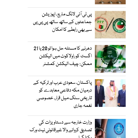
پی ٹی آئی لانگ مارچ، اپوزیشن
جماعتوں کے ساتھ ساتھ پی پی پی
سے بھی رابطے کا امکان
دھرنے کا مسئلہ حل ہوا تو 20 یا 21
اگست کو راولاکوٹ میں الیکشن
ممکن: چیف الیکشن کمشنر
پاکستان، سعودی عرب اور ترکیہ کے
درمیان مکہ دفاعی معاہدے کو
تاریخی سنگ میل قرار، خصوصی
نغمہ جاری
وزارت خارجہ سے دستاویزات کی
تصدیق کروانے والا غیرقانونی نیٹ ورک