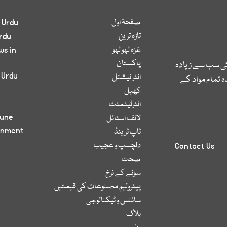
صفحۂ اول
 Urdu
تازہ ترین
rdu
غزہ لہو لہو
ws in
پاکستان
کی سب سے زیادہ
 Urdu
انٹر نیشنل
 تمام مواد کے
کھیل
انٹرٹینمنٹ
bune
لائف اسٹائل
inment
ٹاپ ٹرینڈ
دلچسپ و عجیب
Contact Us
صحت
سونے کے نرخ
پیٹرولیم مصنوعات کی قیمتیں
سائنس و ٹیکنالوجی
بلاگ