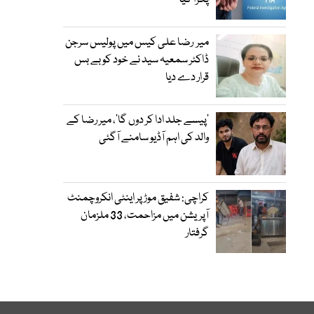
پکڑا گیا
میر رضا علی کیس میں پولیس سرجن
ڈاکٹر سمعیہ سید نے خود کو بے بس
قرار دے دیا
’پیسے جلد ادا کر دوں گا‘، میر رضا کے
والد کی اہم آڈیو سامنے آگئی
کراچی: شفیق موڑ پر اینٹی انکروچمنٹ
آپریشن میں مزاحمت، 33 ملزمان
گرفتار