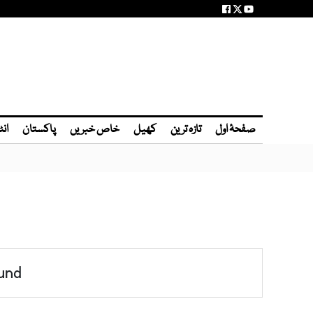
صفحۂ اول
تازہ ترین
کھیل
خاص خبریں
پاکستان
انٹ
und