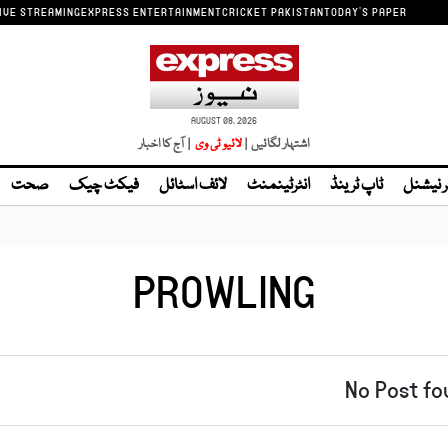
IVE STREAMING
EXPRESS ENTERTAINMENT
CRICKET PAKISTAN
TODAY'S PAPER
AUGUST 08, 2026
اشتہار لگائیں |
| آج کا اخبار
ر نیشنل
ٹاپ ٹرینڈ
انٹرٹینمنٹ
لائف اسٹائل
فیکٹ چیک
صحت
PROWLING
No Post fo