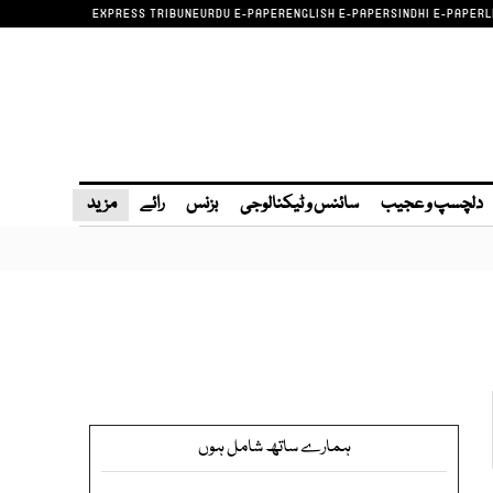
EXPRESS TRIBUNE
URDU E-PAPER
ENGLISH E-PAPER
SINDHI E-PAPER
L
دلچسپ و عجیب
سائنس و ٹیکنالوجی
بزنس
رائے
مزید
ہمارے ساتھ شامل ہوں