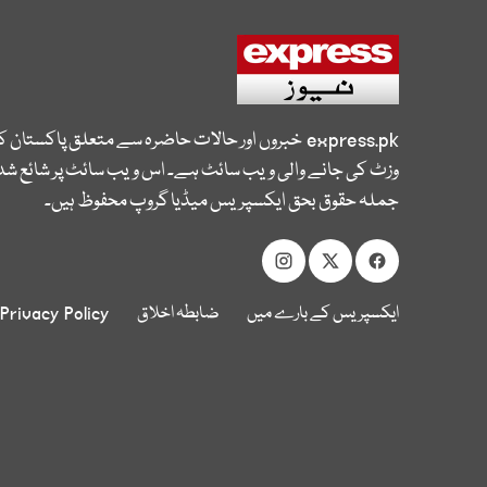
express.pk
خبروں اور حالات حاضرہ سے متعلق پاکستان 
وزٹ کی جانے والی ویب سائٹ ہے۔ اس ویب سائٹ پر شائع شدہ
جملہ حقوق بحق ایکسپریس میڈیا گروپ محفوظ ہیں۔
ایکسپریس کے بارے میں
ضابطہ اخلاق
Privacy Policy