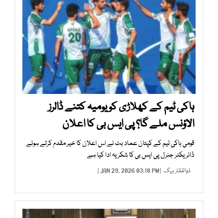
ہاکی ٹیم کے کھلاڑی کو یومیہ کتنے ڈالرز
الاؤنس ملے گا؟ پی ایس بی کا اعلان
قومی ہاکی ٹیم کے کپتان عماد بٹ نے اس اعلان کا خیر مقدم کرتے ہوئے
ڈائریکٹر جنرل پی ایس بی کا شکریہ ادا کیا ہے
ذوالفقار بیگ
| JAN 29, 2026 03:18 PM |