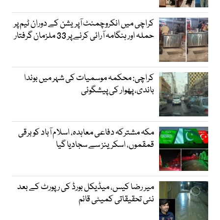
کراچی میں انکروچمنٹ آپریشن کے دوران ٹیم پر
حملہ اور ہنگامہ آرائی کرنے پر 33 ملزمان گرفتار
کراچی: محکمہ موسمیات کی شہر میں بوندا
باندی، پھوار کی پیشگوئی
مکہ مشترکہ دفاعی معاہدہ، اسلام آباد کو برقی
قمقموں، اسکرینز سے سجادیا گیا
میر رضا کیس، میڈیکل بورڈ کی رپورٹ کے بعد
نئی تحقیقاتی کمیٹی قائم