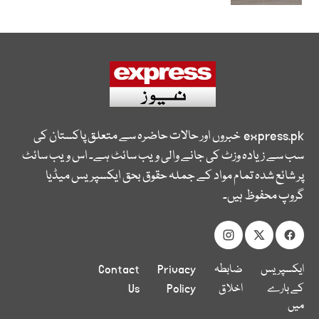
express.pk
خبروں اور حالات حاضرہ سے متعلق پاکستان کی
سب سے زیادہ وزٹ کی جانے والی ویب سائٹ ہے۔ اس ویب سائٹ
پر شائع شدہ تمام مواد کے جملہ حقوق بحق ایکسپریس میڈیا
گروپ محفوظ ہیں۔
ایکسپریس
ضابطہ
Privacy
Contact
کے بارے
اخلاق
Policy
Us
میں