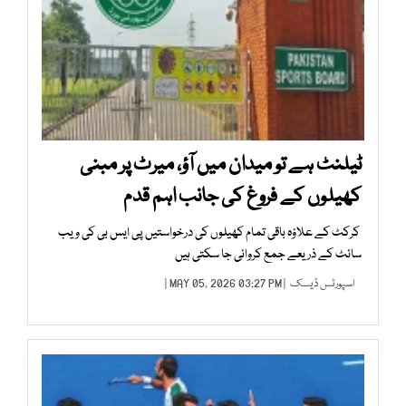
ٹیلنٹ ہے تو میدان میں آؤ، میرٹ پر مبنی
کھیلوں کے فروغ کی جانب اہم قدم
کرکٹ کے علاؤہ باقی تمام کھیلوں کی درخواستیں پی ایس بی کی ویب
سائٹ کے ذریعے جمع کروائی جا سکتی ہیں
اسپورٹس ڈیسک
| MAY 05, 2026 03:27 PM |