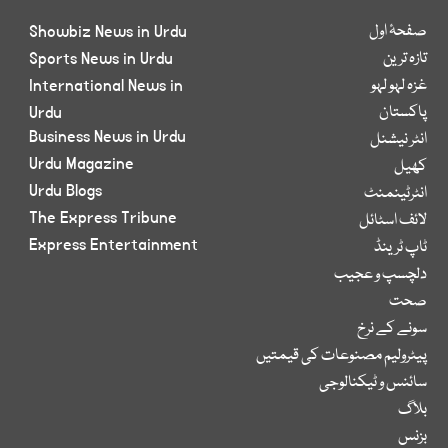
صفحۂ اول
Showbiz News in Urdu
تازہ ترین
Sports News in Urdu
غزہ لہو لہو
International News in
پاکستان
Urdu
Business News in Urdu
انٹر نیشنل
Urdu Magazine
کھیل
Urdu Blogs
انٹرٹینمنٹ
The Express Tribune
لائف اسٹائل
Express Entertainment
ٹاپ ٹرینڈ
دلچسپ و عجیب
صحت
سونے کے نرخ
پیٹرولیم مصنوعات کی قیمتیں
سائنس و ٹیکنالوجی
بلاگ
بزنس