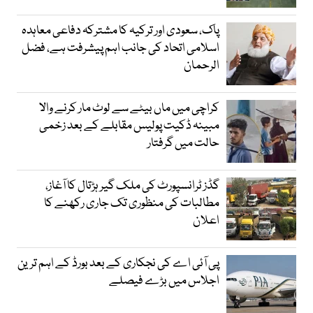
پاک، سعودی اور ترکیہ کا مشترکہ دفاعی معاہدہ
اسلامی اتحاد کی جانب اہم پیشرفت ہے، فضل
الرحمان
کراچی میں ماں بیٹے سے لوٹ مار کرنے والا
مبینہ ڈکیت پولیس مقابلے کے بعد زخمی
حالت میں گرفتار
گڈز ٹرانسپورٹ کی ملک گیر ہڑتال کا آغاز،
مطالبات کی منظوری تک جاری رکھنے کا
اعلان
پی آئی اے کی نجکاری کے بعد بورڈ کے اہم ترین
اجلاس میں بڑے فیصلے