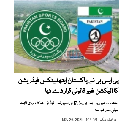
پی ایس بی نے پاکستان ایتھلیٹکس فیڈریشن
کا الیکشن غیر قانونی قرار دے دیا
انتخابات میں پی ایس بی رول 17 اور اسپورٹس کوڈ کی خلاف ورزی ثابت
ہوئی ہے، فیصلہ
ذوالفقار بیگ
| NOV 26, 2025 11:14 AM |