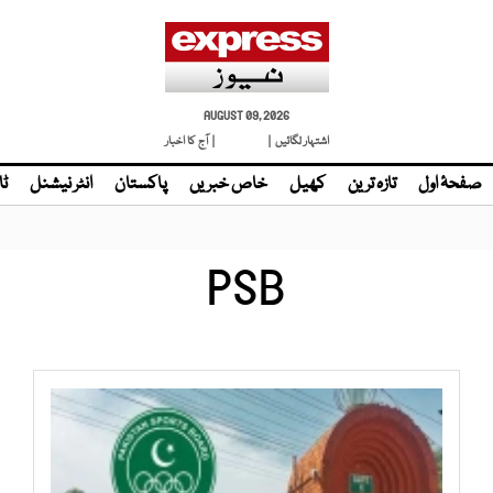
AUGUST 09, 2026
اشتہار لگائیں |
لائیو ٹی وی
| آج کا اخبار
صفحۂ اول
تازہ ترین
کھیل
خاص خبریں
پاکستان
انٹر نیشنل
ٹا
PSB