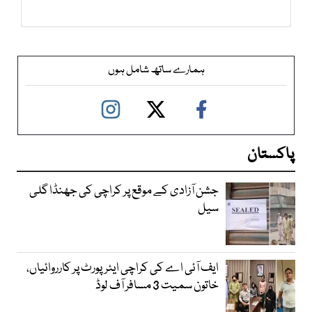
ہمارے ساتھ شامل ہوں
پاکستان
جشن آزادی کے موقع پر کراچی کی جھنڈا گلی
سیل
ایف آئی اے کی کراچی ایئرپورٹ پر کارروائیاں،
خاتون سمیت 3 مسافر آف لوڈ