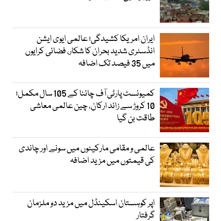
ایران امریکا کشیدگی؛ عالمی ایوی ایشن
انڈسٹری شدید بحران کا شکار، فضائی کرایوں
میں 35 فیصد تک اضافہ
کمیونسٹ پارٹی آف چائنا کے 105 سال مکمل؛
10 کروڑ سے زائد ارکان، چین عالمی معاشی
طاقت بن گیا
عالمی و مقامی مارکیٹوں میں سونے اور چاندی
کی قیمتوں میں مزید اضافہ
اپر کوہستان اسکینڈل میں مزید دو ملزمان
گرفتار