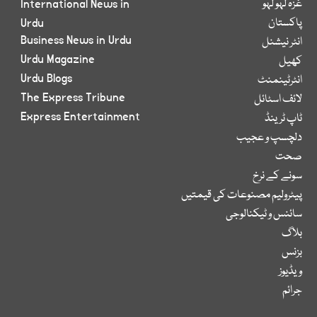
غزہ لہو لہو
International News in
پاکستان
Urdu
Business News in Urdu
انٹر نیشنل
Urdu Magazine
کھیل
Urdu Blogs
انٹرٹینمنٹ
The Express Tribune
لائف اسٹائل
Express Entertainment
ٹاپ ٹرینڈ
دلچسپ و عجیب
صحت
سونے کے نرخ
پیٹرولیم مصنوعات کی قیمتیں
سائنس و ٹیکنالوجی
بلاگ
بزنس
ویڈیوز
جرائم