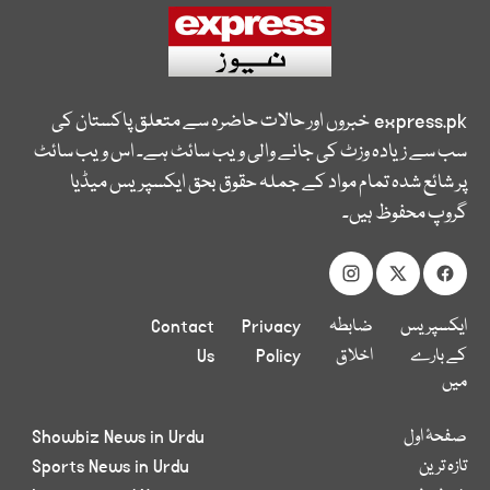
express.pk
خبروں اور حالات حاضرہ سے متعلق پاکستان کی
سب سے زیادہ وزٹ کی جانے والی ویب سائٹ ہے۔ اس ویب سائٹ
پر شائع شدہ تمام مواد کے جملہ حقوق بحق ایکسپریس میڈیا
گروپ محفوظ ہیں۔
ایکسپریس
ضابطہ
Privacy
Contact
کے بارے
اخلاق
Policy
Us
میں
صفحۂ اول
Showbiz News in Urdu
تازہ ترین
Sports News in Urdu