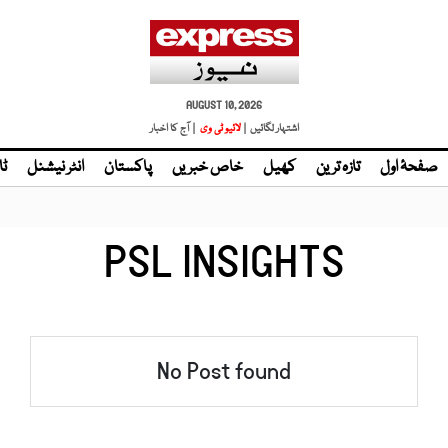
AUGUST 10, 2026
اشتہار لگائیں |
| آج کا اخبار
صفحۂ اول
تازہ ترین
کھیل
خاص خبریں
پاکستان
انٹر نیشنل
ٹا
PSL INSIGHTS
No Post found