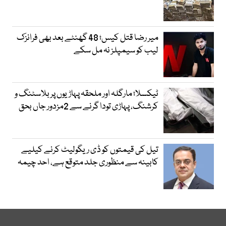
میر رضا قتل کیس؛ 48 گھنٹے بعد بھی فرانزک
لیب کو سیمپلز نہ مل سکے
ٹیکسلا؛ مارگلہ اور ملحقہ پہاڑیوں پر بلاسٹنگ و
کرشنگ، پہاڑی تودا گرنے سے 2مزدور جاں بحق
تیل کی قیمتوں کو ڈی ریگولیٹ کرنے کیلیے
کابینہ سے منظوری جلد متوقع ہے، احد چیمہ