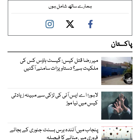
ہمارے ساتھ شامل ہوں
پاکستان
میر رضا قتل کیس: گیسٹ ہاؤس کس کی
ملکیت ہے؟ دستاویزات سامنے آگئیں
لاہور؛ اے ایس آئی کی لڑکی سے مبینہ زیادتی
کیس میں نیا موڑ
پنجاب میں آئندہ برس بسنت جنوری کے بجائے
فروری میں منانے کا فیصلہ