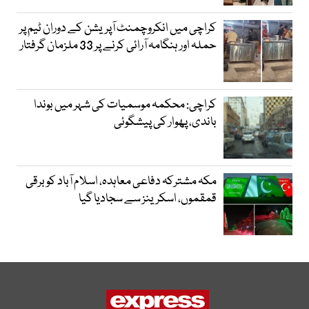
کراچی میں انکروچمنٹ آپریشن کے دوران ٹیم پر
حملہ اور ہنگامہ آرائی کرنے پر 33 ملزمان گرفتار
کراچی: محکمہ موسمیات کی شہر میں بوندا
باندی، پھوار کی پیشگوئی
مکہ مشترکہ دفاعی معاہدہ، اسلام آباد کو برقی
قمقموں، اسکرینز سے سجادیا گیا