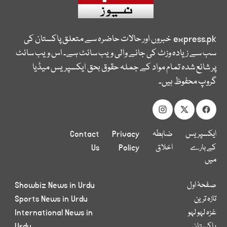
express.pk
خبروں اور حالات حاضرہ سے متعلق پاکستان کی
سب سے زیادہ وزٹ کی جانے والی ویب سائٹ ہے۔ اس ویب سائٹ
پر شائع شدہ تمام مواد کے جملہ حقوق بحق ایکسپریس میڈیا
گروپ محفوظ ہیں۔
ایکسپریس
ضابطہ
Privacy
Contact
کے بارے
اخلاق
Policy
Us
میں
صفحۂ اول
Showbiz News in Urdu
تازہ ترین
Sports News in Urdu
غزہ لہو لہو
International News in
پاکستان
Urdu