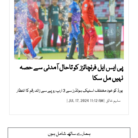
پی ایس ایل فرنچائزز کو تاحال آمدنی سے حصہ
نہیں مل سکا
بورڈ کو خود مختلف اسٹیک ہولڈرز سے 3 ارب روپے سے زائد رقم کا انتظار
سلیم خالق
| JUL 17, 2024 11:12 AM |
ہمارے ساتھ شامل ہوں