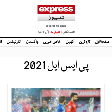
AUGUST 09, 2026
اشتہار لگائیں |
| آج کا اخبار
صفحۂ اول
تازہ ترین
کھیل
خاص خبریں
پاکستان
انٹر نیشنل
ٹا
پی ایس ایل 2021