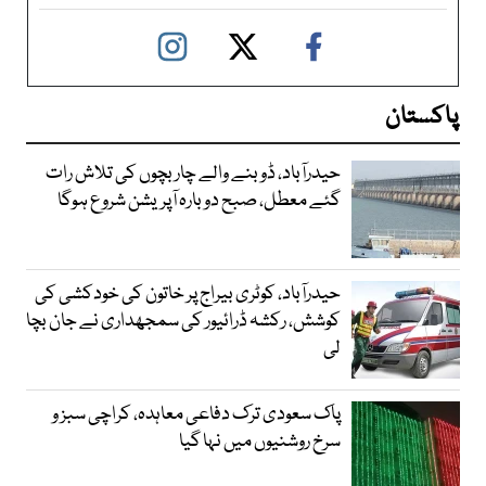
پاکستان
حیدرآباد، ڈوبنے والے چار بچوں کی تلاش رات
گئے معطل، صبح دوبارہ آپریشن شروع ہوگا
حیدرآباد، کوٹری بیراج پر خاتون کی خودکشی کی
کوشش، رکشہ ڈرائیور کی سمجھداری نے جان بچا
لی
پاک سعودی ترک دفاعی معاہدہ، کراچی سبز و
سرخ روشنیوں میں نہا گیا