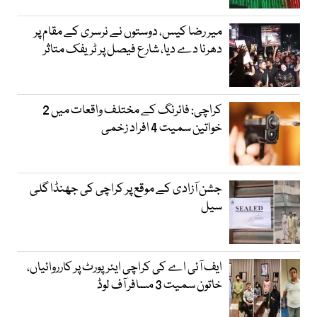
میر رضا کیس، دوستوں نے نرسری کے مقام پر
دھرنا دے دیا، شارع فیصل پر ٹریفک متاثر
کراچی: فائرنگ کے مختلف واقعات میں 2
خواتین سمیت 4 افراد زخمی
جشن آزادی کے موقع پر کراچی کی جھنڈا گلی
سیل
ایف آئی اے کی کراچی ایئرپورٹ پر کارروائیاں،
خاتون سمیت 3 مسافر آف لوڈ