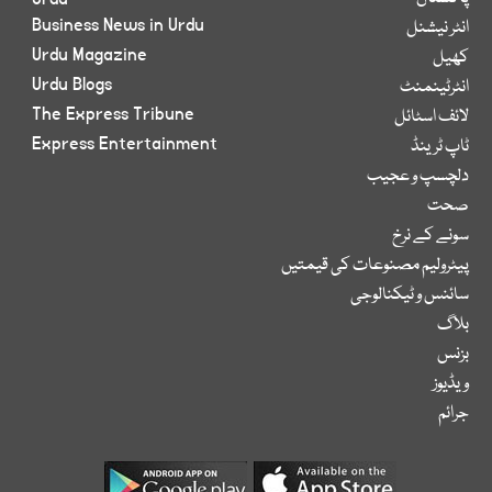
Business News in Urdu
انٹر نیشنل
Urdu Magazine
کھیل
Urdu Blogs
انٹرٹینمنٹ
The Express Tribune
لائف اسٹائل
Express Entertainment
ٹاپ ٹرینڈ
دلچسپ و عجیب
صحت
سونے کے نرخ
پیٹرولیم مصنوعات کی قیمتیں
سائنس و ٹیکنالوجی
بلاگ
بزنس
ویڈیوز
جرائم