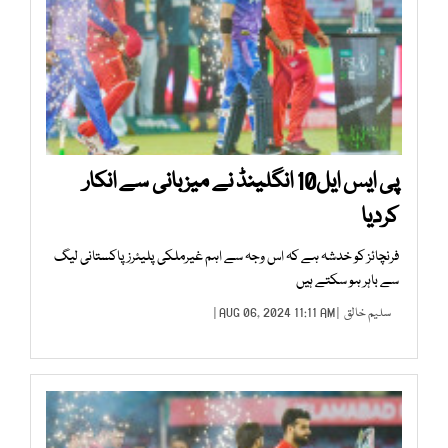
پی ایس ایل10 انگلینڈ نے میزبانی سے انکار
کردیا
فرنچائز کو خدشہ ہے کہ اس وجہ سے اہم غیرملکی پلیئرز پاکستانی لیگ
سے باہر ہو سکتے ہیں
سلیم خالق
| AUG 06, 2024 11:11 AM |