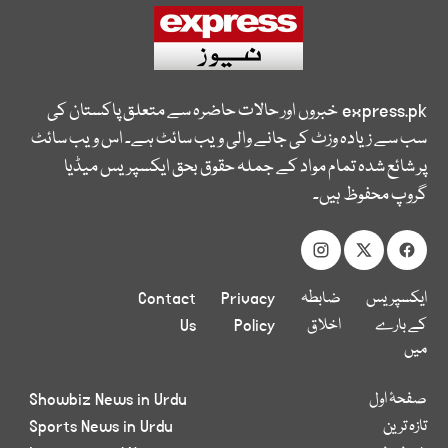
express.pk
خبروں اور حالات حاضرہ سے متعلق پاکستان کی
سب سے زیادہ وزٹ کی جانے والی ویب سائٹ ہے۔ اس ویب سائٹ
پر شائع شدہ تمام مواد کے جملہ حقوق بحق ایکسپریس میڈیا
گروپ محفوظ ہیں۔
ایکسپریس
ضابطہ
Privacy
Contact
کے بارے
اخلاق
Policy
Us
میں
صفحۂ اول
Showbiz News in Urdu
تازہ ترین
Sports News in Urdu