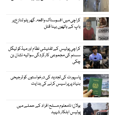
کراچی میں افسوسناک واقعہ، گھریلو تنازع پر
باپ کے ہاتھوں بیٹا قتل
کراچی پولیس کے تفتیشی نظام اور میڈکو لیگل
سسٹم کی مجموعی کارکردگی سوالیہ نشان بن
چکی
پاسپورٹ کی تجدید کی درخواستوں کو ترجیحی
بنیاد پر پراسیس کرنے کی ہدایت
بولان؛ نامعلوم مسلح افراد کے حملے میں
پولیس اہلکار شہید