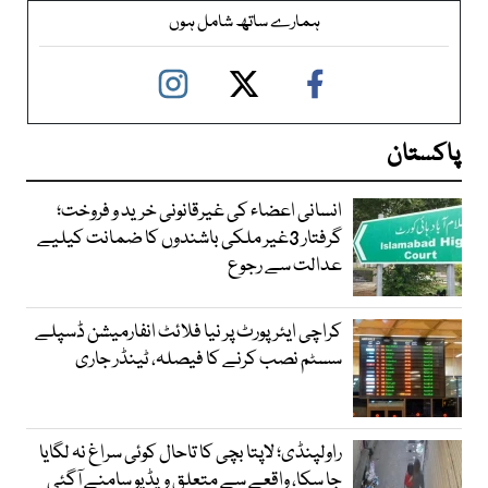
ہمارے ساتھ شامل ہوں
پاکستان
انسانی اعضاء کی غیرقانونی خرید و فروخت؛
گرفتار 3غیر ملکی باشندوں کا ضمانت کیلیے
عدالت سے رجوع
کراچی ایئرپورٹ پر نیا فلائٹ انفارمیشن ڈسپلے
سسٹم نصب کرنے کا فیصلہ، ٹینڈر جاری
راولپنڈی؛ لاپتا بچی کا تاحال کوئی سراغ نہ لگایا
جا سکا، واقعے سے متعلق ویڈیو سامنے آگئی