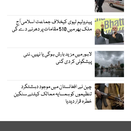
پیٹرولیم لیوی کیخلاف جماعت اسلامی آج
ملک بھر میں 510 مقامات پر دھرنے دے گی
لاہور میں مزید بارش ہوگی یا نہیں، نئی
پیشگوئی کر دی گئی
چین نے افغانستان میں موجود دہشتگرد
تنظیموں کو ہمسایہ ممالک کیلئے سنگین
خطرہ قرار دیدیا