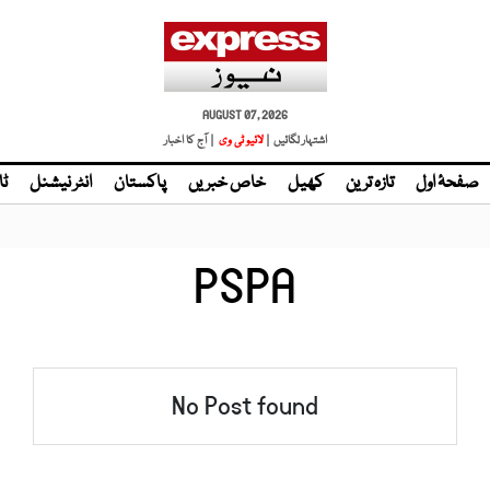
AUGUST 07, 2026
اشتہار لگائیں |
لائیو ٹی وی
| آج کا اخبار
صفحۂ اول
تازہ ترین
کھیل
خاص خبریں
پاکستان
انٹر نیشنل
ٹا
PSPA
No Post found