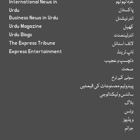
غزہ لہو لہو
International News in
پاکستان
Urdu
Business News in Urdu
انٹر نیشنل
Urdu Magazine
کھیل
Urdu Blogs
انٹرٹینمنٹ
The Express Tribune
لائف اسٹائل
Express Entertainment
ٹاپ ٹرینڈ
دلچسپ و عجیب
صحت
سونے کے نرخ
پیٹرولیم مصنوعات کی قیمتیں
سائنس و ٹیکنالوجی
بلاگ
بزنس
ویڈیوز
جرائم