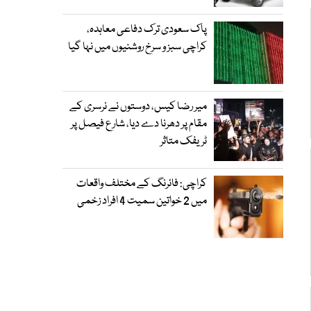
پاک سعودی ترک دفاعی معاہدہ،
کراچی سبز و سرخ روشنیوں میں نہا گیا
میر رضا کیس، دوستوں نے نرسری کے
مقام پر دھرنا دے دیا، شارع فیصل پر
ٹریفک متاثر
کراچی: فائرنگ کے مختلف واقعات
میں 2 خواتین سمیت 4 افراد زخمی