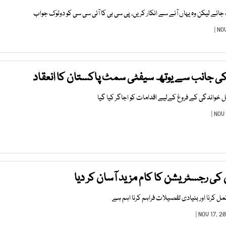
جائے لیکن وہ یہاں آنے سے انکار کریں، پی سی بی کا آئی سی سی کو دوٹوک جواب
کی جانب سے یوتھ سیفٹی سمٹ پاکستان کا انعقاد
ل خواندگی کے فروغ کےلیے اقدامات کو اجاگر کیا گیا
 کی رجسٹریشن کا کام مزید آسان کر دیا
 کرنا اور بنیادی تفصیلات فراہم کرنا اہم ہے