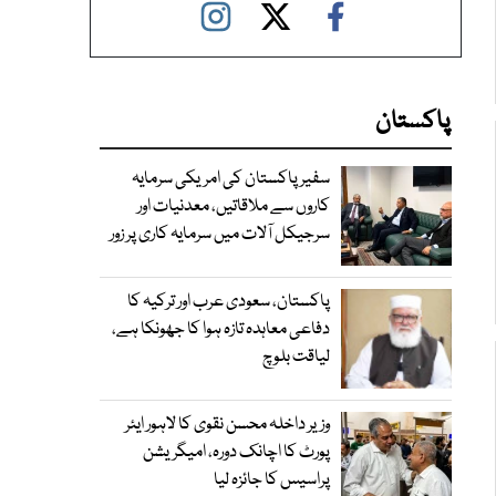
پاکستان
سفیر پاکستان کی امریکی سرمایہ
کاروں سے ملاقاتیں، معدنیات اور
سرجیکل آلات میں سرمایہ کاری پر زور
پاکستان، سعودی عرب اور ترکیہ کا
دفاعی معاہدہ تازہ ہوا کا جھونکا ہے،
لیاقت بلوچ
وزیر داخلہ محسن نقوی کا لاہور ایئر
پورٹ کا اچانک دورہ، امیگریشن
پراسیس کا جائزہ لیا