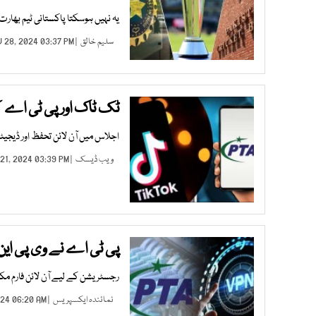
یہ نہیں ہوسکتا پاکستانی ٹیم بھارت 
سلیم خالق
| NOV 28, 2024 03:37 PM |
ٹک ٹاک اور پی ٹی اے 
اجلاس میں آن لائن تحفظ اور ڈیجیٹ
ویب ڈیسک
| NOV 21, 2024 03:39 PM |
پی ٹی اے نے وی پی این
رجسٹریشن کے لیے آن لائن فارم مکمل
نمائندہ ایکسپریس
| NOV 17, 2024 06:20 AM |