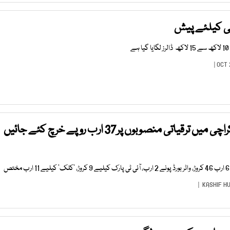
امی کیلئے پیش
وفاقی بجٹ 202223 کراچی میں ترقیاتی منصوبوں پر37 ارب روپے خرچ کئے جائیں
KASHIF H