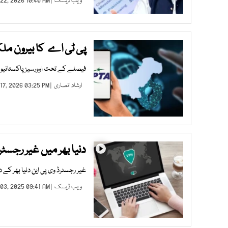
ویب ڈیسک
| JAN 22, 2026 10:40 AM |
پی ٹی اے کا بیرون مل
فیصلے کے تحت اوورسیز پاکستانی
ارشاد انصاری
| JAN 17, 2026 03:25 PM |
دنیا بھر میں غیر رجسٹ
غیر رجسٹرڈ وی پی این دنیا بھر کے 
ویب ڈیسک
| DEC 03, 2025 09:41 AM |