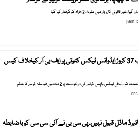
ونی کاروبار میں ملوث 2 افراد کو گرفتار کیا گیا
پی ٹی اے سے ایک ارب 37 کروڑ ایڈوانس ٹیکس کٹوتی پر ایف بی آر کیخلاف کیس
ضافی ٹیکس واپس کرنے کی درخواست پر 2 ماہ میں فیصلہ کرنے کا حکم
ائبرڈ ماڈل قبول نہیں، پی سی بی نے آئی سی سی کو باضابطہ