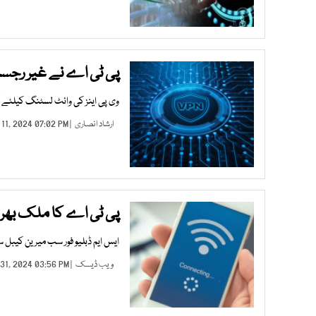
پی ٹی اے نے غیر رجسٹر
وی پی اینز کی وائٹ لسٹنگ کیلئے اْ
ارشاد انصاری
| NOV 11, 2024 07:02 PM |
پی ٹی اے کا ملک بھر م
ایس ایم ڈبلیو فور سب میرین کیبل س
ویب ڈیسک
| OCT 31, 2024 03:56 PM |