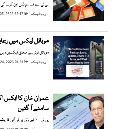
پی ٹی اے نے سم ڈس اون کرنے کی مدت 60 دن سے بڑھا کر 365 د
ویب ڈیسک
| JUN 05, 2026 09:47 AM |
موبائل ٹیکس میں رعای
موبائل فونز سے متعلق ٹیکسوں میں
ویب ڈیسک
| JAN 24, 2026 04:01 PM |
عمران خان کا ایکس اک
سامنے آ گئیں
پی ٹی اے نے بانی پی ٹی آئی کا ا