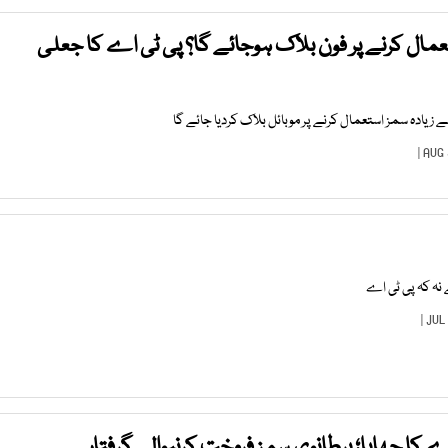
عمال کرنے پر فون بلاک ہوجائے گا؟ پی ٹی اے کا جعلی
زیادہ سمز استعمال کرنے پر موبائل بلاک کردیا جائے گا
ے نہ کہ پی ٹی اے
ے کا چھاپا؛ برطانوی سمز فروخت کرنیوالے گرفتار