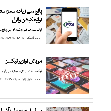
پانچ سے زیادہ سمز است
نوٹیفکیشن وائرل
ایک صارف کے ایک ماہ میں پانچ سے 
ویب ڈیسک
| AUG 30, 2025 07:42 PM |
موبائل فونز پر ٹیکسز
ٹیکس کا ذمے دار ادارہ ایف بی آر ہ
محمد فاروق
| JUL 25, 2025 02:57 PM |
پی ٹی اے اور ایف آئی ا