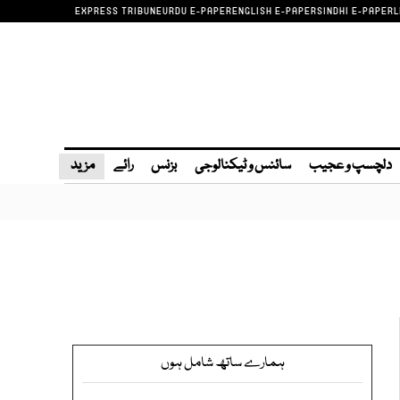
EXPRESS TRIBUNE
URDU E-PAPER
ENGLISH E-PAPER
SINDHI E-PAPER
L
دلچسپ و عجیب
سائنس و ٹیکنالوجی
بزنس
رائے
مزید
ہمارے ساتھ شامل ہوں