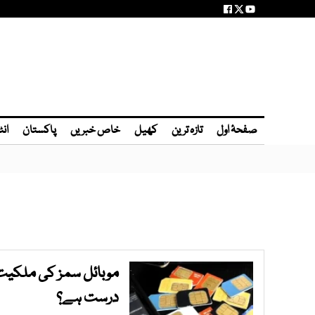
صفحۂ اول
تازہ ترین
کھیل
خاص خبریں
پاکستان
انٹ
موبائل سمز کی ملکیت 
درست ہے؟