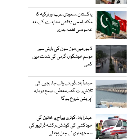
پاکستان، سعودی عرب اور ترکیہ کا
مکہ باہمی دفاعی معاہدے کے بعد
خصوصی نغمہ جاری
لاہور میں مون سون کی بارش سے
موسم خوشگوار، گرمی کی شدت میں
کمی
حیدرآباد، ڈوبنے والے چار بچوں کی
تلاش رات گئے معطل، صبح دوبارہ
آپریشن شروع ہوگا
حیدرآباد، کوٹری بیراج پر خاتون کی
خودکشی کی کوشش، رکشہ ڈرائیور کی
سمجھداری نے جان بچا لی