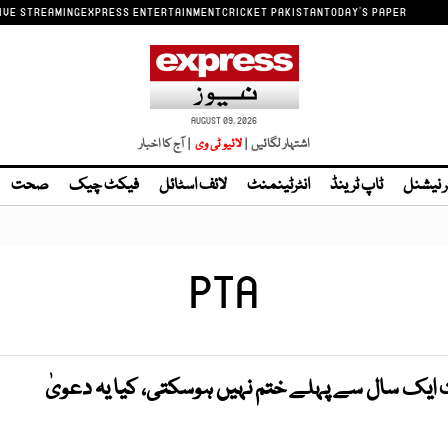
IVE STREAMING
EXPRESS ENTERTAINMENT
CRICKET PAKISTAN
TODAY'S PAPER
AUGUST 09, 2026
اشتہار لگائیں |
لائیو ٹی وی
| آج کا اخبار
ر نیشنل
ٹاپ ٹرینڈ
انٹرٹینمنٹ
لائف اسٹائل
فیکٹ چیک
صحت
PTA
ایک سال سے پہلے ختم نہیں ہوسکتی، کیا یہ دعویٰ