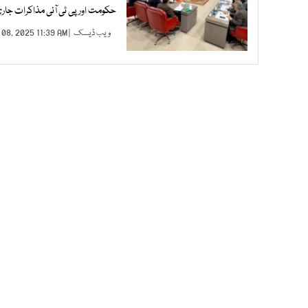
حکومت اور پی ٹی آئی مذاکرات جاری
ویب ڈیسک
| JAN 08, 2025 11:39 AM |