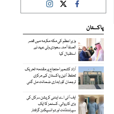
پاکستان
وزیرِ اعظم کی مکہ مکرمہ میں قصر
الصفا آمد، سعودی ولی عہد نے
استقبال کیا
آزاد کشمیر احتجاج پر مقدمہ؛ تحریک
تحفظ آئین پاکستان کے مرکزی
ترجمان کو راہداری ضمانت مل گئی
ایف آئی اے اینٹی کرپشن سرکل کی
بڑی کارروائی، کسٹمز کا ایک
سپرنٹنڈنٹ اور دو انسپکٹرز گرفتار