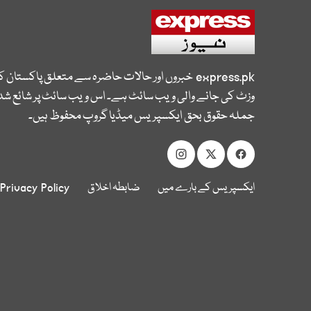
express.pk
خبروں اور حالات حاضرہ سے متعلق پاکستان 
وزٹ کی جانے والی ویب سائٹ ہے۔ اس ویب سائٹ پر شائع شدہ
جملہ حقوق بحق ایکسپریس میڈیا گروپ محفوظ ہیں۔
ایکسپریس کے بارے میں
ضابطہ اخلاق
Privacy Policy