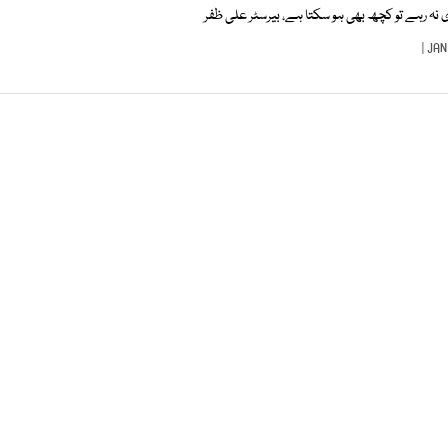
 نہ رہے تو کچھ بھی ہو سکتا ہے، بیرسٹر علی ظفر