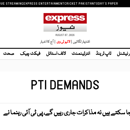
IVE STREAMING
EXPRESS ENTERTAINMENT
CRICKET PAKISTAN
TODAY'S PAPER
AUGUST 07, 2026
اشتہار لگائیں |
| آج کا اخبار
ر نیشنل
ٹاپ ٹرینڈ
انٹرٹینمنٹ
لائف اسٹائل
فیکٹ چیک
صحت
PTI DEMANDS
 سکتے ہیں نہ مذاکرات جاری رہیں گے، پی ٹی آئی رہنما نے