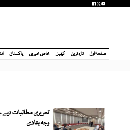
صفحۂ اول
تازہ ترین
کھیل
خاص خبریں
پاکستان
انٹ
تحریری مطالبات دیے جا
وجہ بتادی