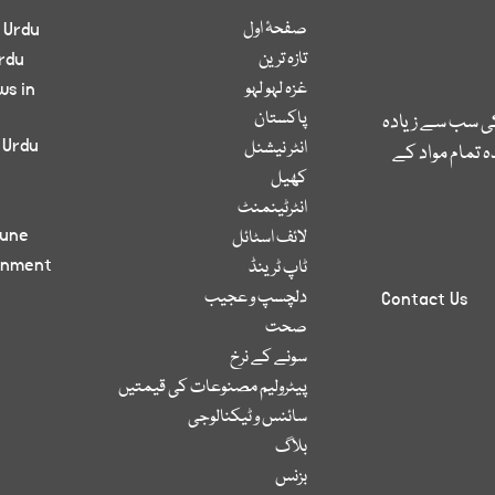
صفحۂ اول
 Urdu
تازہ ترین
rdu
غزہ لہو لہو
ws in
پاکستان
کی سب سے زیادہ
 Urdu
انٹر نیشنل
 تمام مواد کے
کھیل
انٹرٹینمنٹ
bune
لائف اسٹائل
inment
ٹاپ ٹرینڈ
دلچسپ و عجیب
Contact Us
صحت
سونے کے نرخ
پیٹرولیم مصنوعات کی قیمتیں
سائنس و ٹیکنالوجی
بلاگ
بزنس