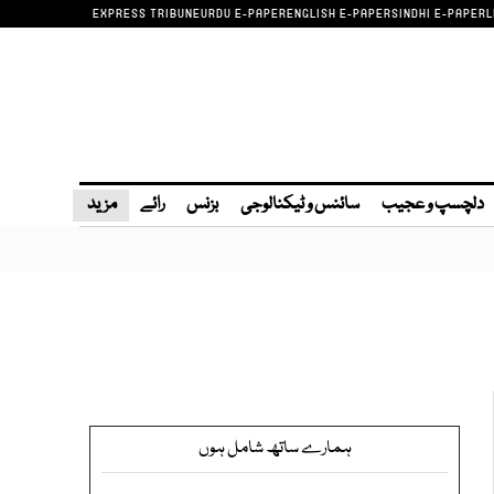
EXPRESS TRIBUNE
URDU E-PAPER
ENGLISH E-PAPER
SINDHI E-PAPER
L
دلچسپ و عجیب
سائنس و ٹیکنالوجی
بزنس
رائے
مزید
ہمارے ساتھ شامل ہوں