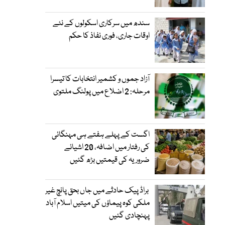
سندھ میں سرکاری اسکولوں کے نئے
اوقات جاری، فوری نفاذ کا حکم
آزاد جموں و کشمیر انتخابات کا تیسرا
مرحلہ: 2 اضلاع میں پولنگ ملتوی
اگست کے پہلے ہفتے ہی مہنگائی
کی رفتار میں اضافہ، 20 اشیائے
ضروریہ کی قیمتیں بڑھ گئیں
براڈ پیک حادثے میں جاں بحق پانچ غیر
ملکی کوہ پیماؤں کی میتیں اسلام آباد
پہنچادی گئیں