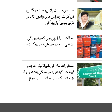
جسٹس مسرت ہلالی ریٹائر ہوگئیں،
فل کورٹ ریفرنس میں والدین کا ذکر
کرتے ہوئے آواز بھر آئی
عدالت نے ایل پی جی کمپنیوں کی
اضافی پریمیم وصولی فوری روک دی
انسانی اعضاء کی غیرقانونی خرید و
فروخت؛ گرفتار 3غیر ملکی باشندوں کا
ضمانت کیلیے عدالت سے رجوع