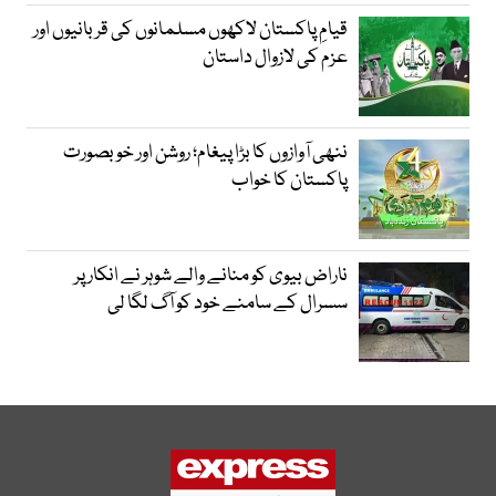
قیامِ پاکستان لاکھوں مسلمانوں کی قربانیوں اور
عزم کی لازوال داستان
ننھی آوازوں کا بڑا پیغام؛ روشن اور خوبصورت
پاکستان کا خواب
ناراض بیوی کو منانے والے شوہر نے انکار پر
سسرال کے سامنے خود کو آگ لگا لی