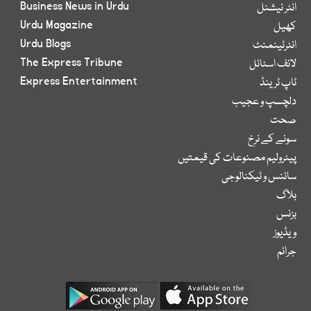
Business News in Urdu
انٹر نیشنل
Urdu Magazine
کھیل
Urdu Blogs
انٹرٹینمنٹ
The Express Tribune
لائف اسٹائل
Express Entertainment
ٹاپ ٹرینڈ
دلچسپ و عجیب
صحت
سونے کے نرخ
پیٹرولیم مصنوعات کی قیمتیں
سائنس و ٹیکنالوجی
بلاگ
بزنس
ویڈیوز
جرائم