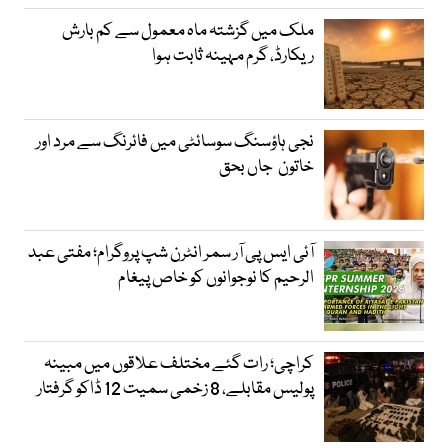
ملک میں گزشتہ ماہ معمول سے کم بارش
ریکارڈ، گرم مہینہ ثابت ہوا
نجی ہاؤسنگ سوسائٹی میں فائرنگ سے مرد اور
خاتون جاں بحق
آئی ایس پی آر سمر انٹرن شپ پروگرام؛ مفتی عبد
الرحیم کا نوجوانوں کو خاص پیغام
کراچی؛ رات گئے مختلف علاقوں میں مبینہ
پولیس مقابلے، 8 زخمی سمیت 12 ڈاکو گرفتار