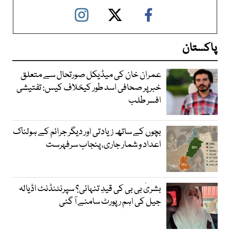
پاکستان
عمران خان کی میڈیکل صورتحال سے متعلق
خبر پر صحافی اسد طور کیخلاف کیس: تفتیشی
افسر طلب
بچوں کے ساتھ زیادتی اور دیگر جرائم کے ہولناک
اعداد و شمار جاری، پنجاب سرفہرست
بشریٰ بی بی کی قیدِ تنہائی؟ سپرنٹنڈنٹ اڈیالہ
جیل کی اہم رپورٹ سامنے آ گئی