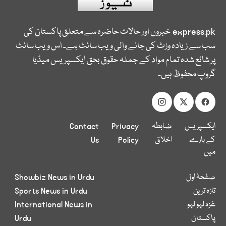
express.pk
خبروں اور حالات حاضرہ سے متعلق پاکستان کی
سب سے زیادہ وزٹ کی جانے والی ویب سائٹ ہے۔ اس ویب سائٹ
پر شائع شدہ تمام مواد کے جملہ حقوق بحق ایکسپریس میڈیا
گروپ محفوظ ہیں۔
ایکسپریس
ضابطہ
Privacy
Contact
کے بارے
اخلاق
Policy
Us
میں
صفحۂ اول
Showbiz News in Urdu
تازہ ترین
Sports News in Urdu
غزہ لہو لہو
International News in
پاکستان
Urdu