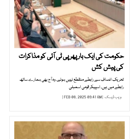
حکومت کی ایک بار پھر پی ٹی آئی کو مذاکرات
کی پیش کش
تحریک انصاف سے رابطے منقطع نہیں ہوئے، وہ آج بھی ہمارے ساتھ
رابطے میں ہیں، اسپیکر قومی اسمبلی
ویب ڈیسک
| FEB 08, 2025 09:41 AM |