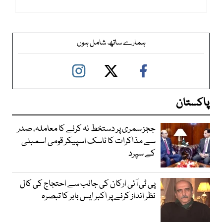
ہمارے ساتھ شامل ہوں
پاکستان
ججز سمری پر دستخط نہ کرنے کا معاملہ، صدر
سے مذاکرات کا ٹاسک اسپیکر قومی اسمبلی
کے سپرد
پی ٹی آئی ارکان کی جانب سے احتجاج کی کال
نظر انداز کرنے پر اکبر ایس بابر کا تبصرہ