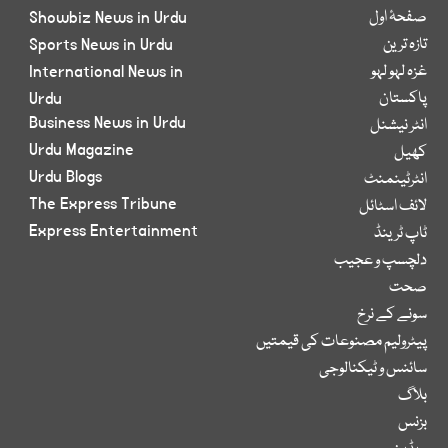
صفحۂ اول
Showbiz News in Urdu
تازہ ترین
Sports News in Urdu
غزہ لہو لہو
International News in
پاکستان
Urdu
Business News in Urdu
انٹر نیشنل
Urdu Magazine
کھیل
Urdu Blogs
انٹرٹینمنٹ
The Express Tribune
لائف اسٹائل
Express Entertainment
ٹاپ ٹرینڈ
دلچسپ و عجیب
صحت
سونے کے نرخ
پیٹرولیم مصنوعات کی قیمتیں
سائنس و ٹیکنالوجی
بلاگ
بزنس