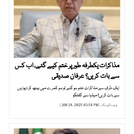
مذاکرات یکطرفہ طور پر ختم کیے گئے، اب کس
سے بات کریں؟ عرفان صدیقی
ایک طرف سے مذاکرات ختم ہو گئے تو ہم کمرے میں بیٹھ کر دیواروں
سے بات کریں؟ میڈیا سے گفتگو
ویب ڈیسک
| JAN 24, 2025 03:54 PM |