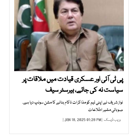
پی ٹی آئی اور عسکری قیادت میں ملاقات پر
سیاست نہ کی جائے، بیرسٹر سیف
نواز شریف نے اپنی ٹیم کو مذاکرات ناکام بنانے کا مشن سونپ دیا ہے،
صوبائی مشیر اطلاعات
ویب ڈیسک
| JAN 18, 2025 01:28 PM |