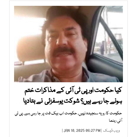
کیا حکومت اور پی ٹی آئی کے مذاکرات ختم
ہونے جا رہے ہیں؟ شوکت یوسفزئی نے بتادیا
حکومت کا رویہ سنجیدہ نہیں، حکومت اب بیک فٹ پر جا رہی ہے، پی ٹی
آئی رہنما
ویب ڈیسک
| JAN 10, 2025 06:27 PM |