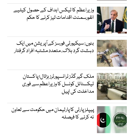
وزیراعظم کا ٹیکس اہداف کے حصول کیلیے
انفورسمنٹ اقدامات تیز کرنے کا حکم
بنوں: سیکیورٹی فورسز کے آپریشن میں ایک
دہشت گرد ہلاک، متعدد مشتبہ افراد گرفتار
ملک گیر گڈز ٹرانسپورٹرز ہڑتال؛ پاکستان
ٹیکسٹائل کونسل کا وزیراعظم سے فوری
مداخلت کی اپیل
پیپلزپارٹی کا پارلیمان میں حکومت سے تعاون
نہ کرنے کا فیصلہ