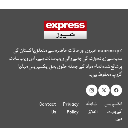
express.pk
خبروں اور حالات حاضرہ سے متعلق پاکستان کی
سب سے زیادہ وزٹ کی جانے والی ویب سائٹ ہے۔ اس ویب سائٹ
پر شائع شدہ تمام مواد کے جملہ حقوق بحق ایکسپریس میڈیا
گروپ محفوظ ہیں۔
ایکسپریس
ضابطہ
Privacy
Contact
کے بارے
اخلاق
Policy
Us
میں