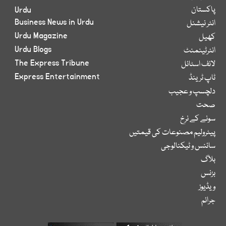
پاکستان
Urdu
Business News in Urdu
انٹر نیشنل
Urdu Magazine
کھیل
Urdu Blogs
انٹرٹینمنٹ
The Express Tribune
لائف اسٹائل
Express Entertainment
ٹاپ ٹرینڈ
دلچسپ و عجیب
صحت
سونے کے نرخ
پیٹرولیم مصنوعات کی قیمتیں
سائنس و ٹیکنالوجی
بلاگ
بزنس
ویڈیوز
جرائم