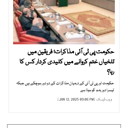
حکومت پی ٹی آئی مذاکرات؛ فریقین میں
تلخیاں ختم کروانے میں کلیدی کردار کس کا
رہا؟
حکومت اور پی ٹی آئی کے درمیان مذاکرات کے دو دور ہوچکے ہیں جبکہ
تیسرا دور بدھ کو ہونا ہے
ویب ڈیسک
| JAN 12, 2025 09:06 PM |