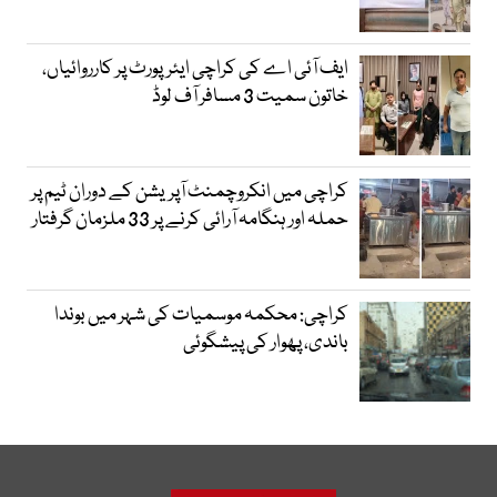
ایف آئی اے کی کراچی ایئرپورٹ پر کارروائیاں،
خاتون سمیت 3 مسافر آف لوڈ
کراچی میں انکروچمنٹ آپریشن کے دوران ٹیم پر
حملہ اور ہنگامہ آرائی کرنے پر 33 ملزمان گرفتار
کراچی: محکمہ موسمیات کی شہر میں بوندا
باندی، پھوار کی پیشگوئی