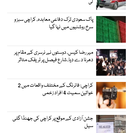
لی
پاک سعودی ترک دفاعی معاہدہ، کراچی سبز و
سرخ روشنیوں میں نہا گیا
میر رضا کیس، دوستوں نے نرسری کے مقام پر
دھرنا دے دیا، شارع فیصل پر ٹریفک متاثر
کراچی: فائرنگ کے مختلف واقعات میں 2
خواتین سمیت 4 افراد زخمی
جشن آزادی کے موقع پر کراچی کی جھنڈا گلی
سیل