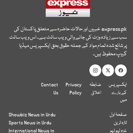
express.pk
خبروں اور حالات حاضرہ سے متعلق پاکستان کی
سب سے زیادہ وزٹ کی جانے والی ویب سائٹ ہے۔ اس ویب سائٹ
پر شائع شدہ تمام مواد کے جملہ حقوق بحق ایکسپریس میڈیا
گروپ محفوظ ہیں۔
ایکسپریس
ضابطہ
Privacy
Contact
کے بارے
اخلاق
Policy
Us
میں
صفحۂ اول
Showbiz News in Urdu
تازہ ترین
Sports News in Urdu
غزہ لہو لہو
International News in