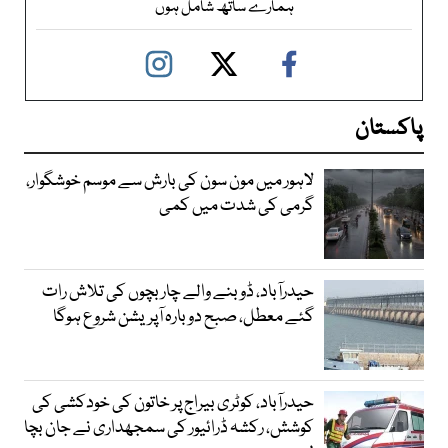
ہمارے ساتھ شامل ہوں
پاکستان
لاہور میں مون سون کی بارش سے موسم خوشگوار،
گرمی کی شدت میں کمی
حیدرآباد، ڈوبنے والے چار بچوں کی تلاش رات
گئے معطل، صبح دوبارہ آپریشن شروع ہوگا
حیدرآباد، کوٹری بیراج پر خاتون کی خودکشی کی
کوشش، رکشہ ڈرائیور کی سمجھداری نے جان بچا