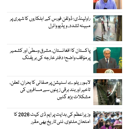
راولپنڈی: ڈولفن فورس کے اہلکاروں کا شہری پر
مبینہ تشدد، ویڈیو وائرل
پاکستان کا افغانستان، مشرق وسطیٰ اور کشمیر
پر مؤقف واضح؛ دفتر خارجہ کی بریفنگ
لاہور ریلوے اسٹیشن پر صفائی کا بحران، تعفن،
تاخیر اور بند برقی زینوں سے مسافروں کی
مشکلات بڑھ گئیں
وزیراعظم کی ہدایت پر ایم ڈی کیٹ 2026 کا
امتحان ملتوی، نئی تاریخ بھی مقرر