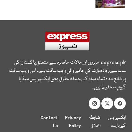
express.pk
خبروں اور حالات حاضرہ سے متعلق پاکستان کی
سب سے زیادہ وزٹ کی جانے والی ویب سائٹ ہے۔ اس ویب سائٹ
پر شائع شدہ تمام مواد کے جملہ حقوق بحق ایکسپریس میڈیا
گروپ محفوظ ہیں۔
ایکسپریس
ضابطہ
Privacy
Contact
کے بارے
اخلاق
Policy
Us