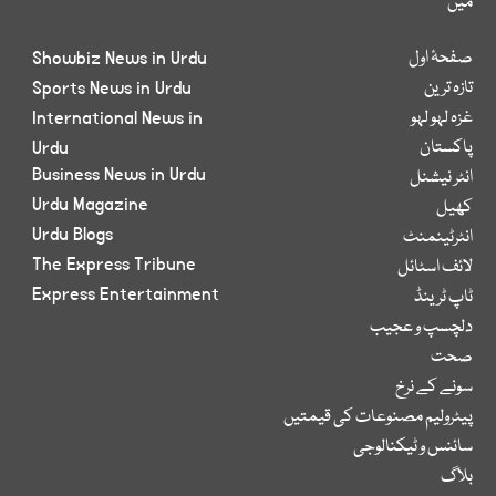
میں
صفحۂ اول
Showbiz News in Urdu
تازہ ترین
Sports News in Urdu
غزہ لہو لہو
International News in
پاکستان
Urdu
Business News in Urdu
انٹر نیشنل
Urdu Magazine
کھیل
Urdu Blogs
انٹرٹینمنٹ
The Express Tribune
لائف اسٹائل
Express Entertainment
ٹاپ ٹرینڈ
دلچسپ و عجیب
صحت
سونے کے نرخ
پیٹرولیم مصنوعات کی قیمتیں
سائنس و ٹیکنالوجی
بلاگ