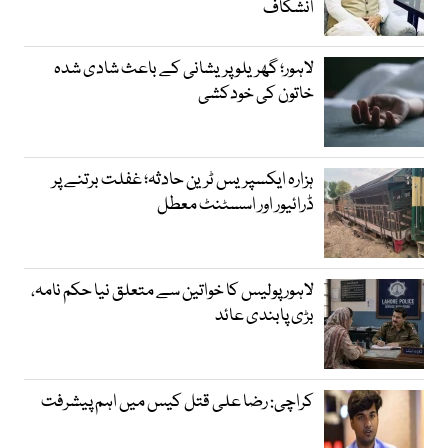
انشکاف
لاہور؛ گھریلو پریشانی کے باعث شادی شدہ
خاتون کی خودکشی
ہزارہ ایکسپریس ٹرین حادثہ؛ غفلت برتنے پر
ڈرائیور اور اسسٹنٹ معطل
لاہور پولیس کا خواتین سے متعلق نیا حکم نامہ،
بڑی پابندی عائد
کراچی: رضا علی قتل کیس میں اہم پیشرفت