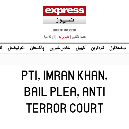
AUGUST 06, 2026
اشتہار لگائیں |
| آج کا اخبار
صفحۂ اول
تازہ ترین
کھیل
خاص خبریں
پاکستان
انٹر نیشنل
ٹا
PTI, IMRAN KHAN,
BAIL PLEA, ANTI
TERROR COURT