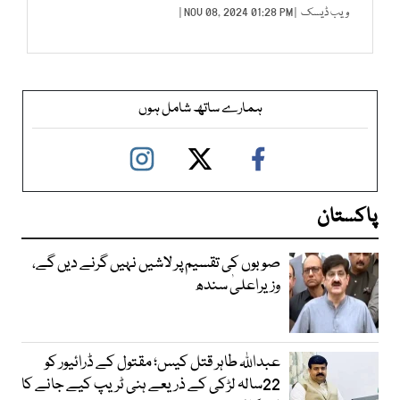
ویب ڈیسک
| NOV 08, 2024 01:28 PM |
ہمارے ساتھ شامل ہوں
پاکستان
صوبوں کی تقسیم پر لاشیں نہیں گرنے دیں گے،
وزیراعلیٰ سندھ
عبداللہ طاہر قتل کیس؛ مقتول کے ڈرائیور کو
22سالہ لڑکی کے ذریعے ہنی ٹریپ کیے جانے کا