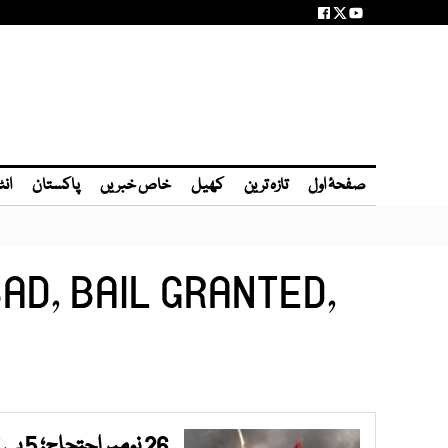
صفحۂ اول
تازہ ترین
کھیل
خاص خبریں
پاکستان
انٹ
AD, BAIL GRANTED,
26 نومبر احتجاج؛ 5 پی ٹی آئی کارکنوں کی درخواست ضمانت منظور