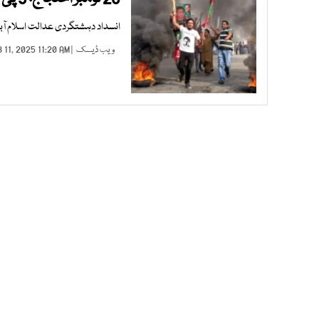
انسداد دہشتگردی عدالت اسلام آباد نے 5 ہزار کے مچلکوں کے عوض ضمانتیں
ویب ڈیسک
| FEB 11, 2025 11:20 AM |