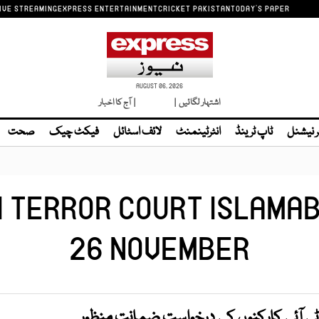
IVE STREAMING
EXPRESS ENTERTAINMENT
CRICKET PAKISTAN
TODAY'S PAPER
AUGUST 06, 2026
اشتہار لگائیں |
لائیو ٹی وی
| آج کا اخبار
ر نیشنل
ٹاپ ٹرینڈ
انٹرٹینمنٹ
لائف اسٹائل
فیکٹ چیک
صحت
I TERROR COURT ISLAMAB
26 NOVEMBER