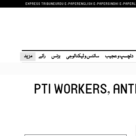
EXPRESS TRIBUNE
URDU E-PAPER
ENGLISH E-PAPER
SINDHI E-PAPER
L
دلچسپ و عجیب
سائنس و ٹیکنالوجی
بزنس
رائے
مزید
PTI WORKERS, ANT