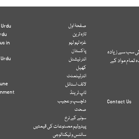
صفحۂ اول
 Urdu
تازہ ترین
rdu
غزہ لہو لہو
ws in
پاکستان
کی سب سے زیادہ
 Urdu
انٹر نیشنل
 تمام مواد کے
کھیل
انٹرٹینمنٹ
bune
لائف اسٹائل
inment
ٹاپ ٹرینڈ
دلچسپ و عجیب
Contact Us
صحت
سونے کے نرخ
پیٹرولیم مصنوعات کی قیمتیں
سائنس و ٹیکنالوجی