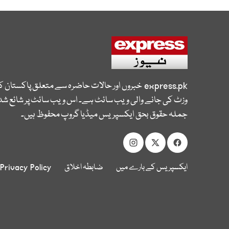
express.pk
خبروں اور حالات حاضرہ سے متعلق پاکستان 
وزٹ کی جانے والی ویب سائٹ ہے۔ اس ویب سائٹ پر شائع شدہ
جملہ حقوق بحق ایکسپریس میڈیا گروپ محفوظ ہیں۔
ایکسپریس کے بارے میں
ضابطہ اخلاق
Privacy Policy