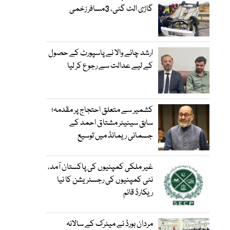
گاڑی الٹ گئی، 3مسافر زخمی
ارشد چائے والا نے پاسپورٹ کے حصول
کے لیے عدالت سے رجوع کر لیا
کشمیر سے متعلق احتجاج پر مقدمہ؛
سابق سینیٹر مشتاق احمد کے
جسمانی ریمانڈ میں توسیع
غیر ملکی کمپنیوں کی پاکستان آمد،
نئی کمپنیوں کی رجسٹریشن کا نیا
ریکارڈ قائم
مردان بورڈ نے میٹرک کے سالانہ