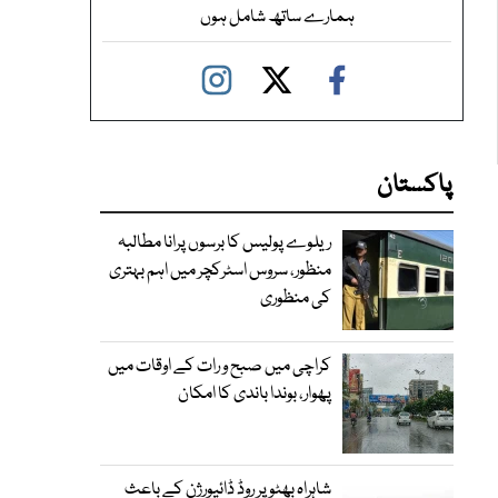
ہمارے ساتھ شامل ہوں
پاکستان
ریلوے پولیس کا برسوں پرانا مطالبہ
منظور، سروس اسٹرکچر میں اہم بہتری
کی منظوری
کراچی میں صبح و رات کے اوقات میں
پھوار، بوندا باندی کا امکان
شاہراہ بھٹو پر روڈ ڈائیورژن کے باعث