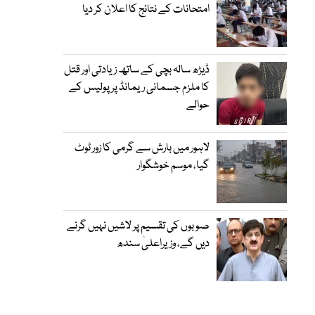
امتحانات کے نتائج کا اعلان کر دیا
ڈیڑھ سالہ بچی کے ساتھ زیادتی اور قتل
کا ملزم جسمانی ریمانڈ پر پولیس کے
حوالے
لاہور میں بارش سے گرمی کا زور ٹوٹ
گیا، موسم خوشگوار
صوبوں کی تقسیم پر لاشیں نہیں گرنے
دیں گے، وزیراعلیٰ سندھ