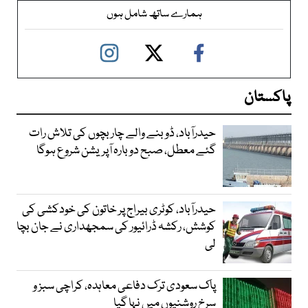
ہمارے ساتھ شامل ہوں
پاکستان
حیدرآباد، ڈوبنے والے چار بچوں کی تلاش رات
گئے معطل، صبح دوبارہ آپریشن شروع ہوگا
حیدرآباد، کوٹری بیراج پر خاتون کی خودکشی کی
کوشش، رکشہ ڈرائیور کی سمجھداری نے جان بچا
لی
پاک سعودی ترک دفاعی معاہدہ، کراچی سبز و
سرخ روشنیوں میں نہا گیا