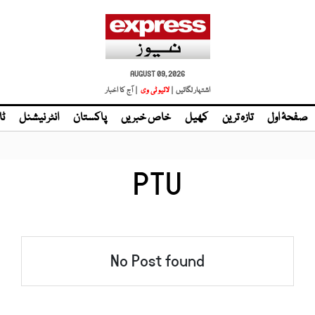
AUGUST 09, 2026
اشتہار لگائیں |
| آج کا اخبار
صفحۂ اول
تازہ ترین
کھیل
خاص خبریں
پاکستان
انٹر نیشنل
ٹا
PTU
No Post found