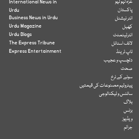
غزہ لہو لہو
International News in
پاکستان
Urdu
Business News in Urdu
انٹر نیشنل
Urdu Magazine
کھیل
Urdu Blogs
انٹرٹینمنٹ
The Express Tribune
لائف اسٹائل
Express Entertainment
ٹاپ ٹرینڈ
دلچسپ و عجیب
صحت
سونے کے نرخ
پیٹرولیم مصنوعات کی قیمتیں
سائنس و ٹیکنالوجی
بلاگ
بزنس
ویڈیوز
جرائم