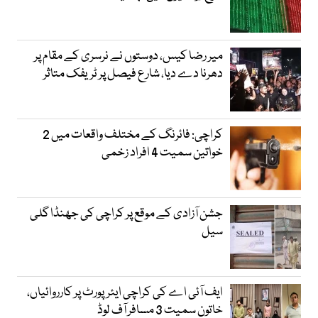
میر رضا کیس، دوستوں نے نرسری کے مقام پر
دھرنا دے دیا، شارع فیصل پر ٹریفک متاثر
کراچی: فائرنگ کے مختلف واقعات میں 2
خواتین سمیت 4 افراد زخمی
جشن آزادی کے موقع پر کراچی کی جھنڈا گلی
سیل
ایف آئی اے کی کراچی ایئرپورٹ پر کارروائیاں،
خاتون سمیت 3 مسافر آف لوڈ