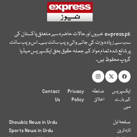
express.pk
خبروں اور حالات حاضرہ سے متعلق پاکستان کی
سب سے زیادہ وزٹ کی جانے والی ویب سائٹ ہے۔ اس ویب سائٹ
پر شائع شدہ تمام مواد کے جملہ حقوق بحق ایکسپریس میڈیا
گروپ محفوظ ہیں۔
ایکسپریس
ضابطہ
Privacy
Contact
کے بارے
اخلاق
Policy
Us
میں
صفحۂ اول
Showbiz News in Urdu
تازہ ترین
Sports News in Urdu