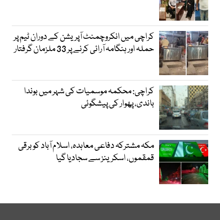
کراچی میں انکروچمنٹ آپریشن کے دوران ٹیم پر
حملہ اور ہنگامہ آرائی کرنے پر 33 ملزمان گرفتار
کراچی: محکمہ موسمیات کی شہر میں بوندا
باندی، پھوار کی پیشگوئی
مکہ مشترکہ دفاعی معاہدہ، اسلام آباد کو برقی
قمقموں، اسکرینز سے سجادیا گیا