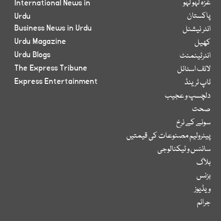
غزہ لہو لہو
International News in
پاکستان
Urdu
Business News in Urdu
انٹر نیشنل
Urdu Magazine
کھیل
Urdu Blogs
انٹرٹینمنٹ
The Express Tribune
لائف اسٹائل
Express Entertainment
ٹاپ ٹرینڈ
دلچسپ و عجیب
صحت
سونے کے نرخ
پیٹرولیم مصنوعات کی قیمتیں
سائنس و ٹیکنالوجی
بلاگ
بزنس
ویڈیوز
جرائم