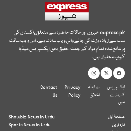
express.pk
خبروں اور حالات حاضرہ سے متعلق پاکستان کی
سب سے زیادہ وزٹ کی جانے والی ویب سائٹ ہے۔ اس ویب سائٹ
پر شائع شدہ تمام مواد کے جملہ حقوق بحق ایکسپریس میڈیا
گروپ محفوظ ہیں۔
ایکسپریس
ضابطہ
Privacy
Contact
کے بارے
اخلاق
Policy
Us
میں
صفحۂ اول
Showbiz News in Urdu
تازہ ترین
Sports News in Urdu