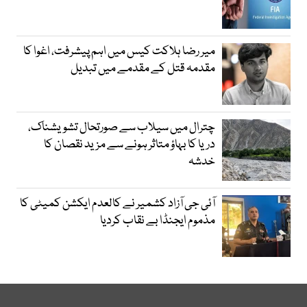
میر رضا ہلاکت کیس میں اہم پیشرفت، اغوا کا
مقدمہ قتل کے مقدمے میں تبدیل
چترال میں سیلاب سے صورتحال تشویشناک،
دریا کا بہاؤ متاثر ہونے سے مزید نقصان کا
خدشہ
آئی جی آزاد کشمیر نے کالعدم ایکشن کمیٹی کا
مذموم ایجنڈا بے نقاب کردیا