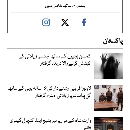
ہمارے ساتھ شامل ہوں
پاکستان
کمسن بچیوں کے ساتھ جنسی زیادتی کی
کوشش کرنے والا درندہ گرفتار
لاہور؛ قریبی رشتےدار کی 12 سالہ بچی کے ساتھ
گن پوائنٹ پر زیادتی، ملزم گرفتار
وارث شاہ کے مزار پر ہیریٹیج اینڈ کلچرل گیلری
قائم