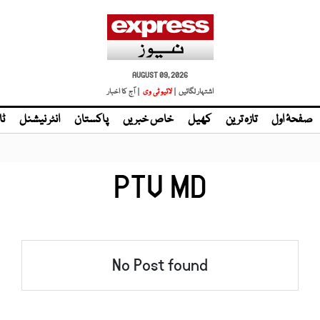
AUGUST 09, 2026
اشتہار لگائیں |
لائیو ٹی وی
| آج کا اخبار
صفحۂ اول
تازہ ترین
کھیل
خاص خبریں
پاکستان
انٹر نیشنل
ٹا
PTV MD
No Post found