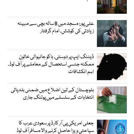
علی پور: مسجد میں 8 سالہ بچی سے مبینہ
زیادتی کی کوشش، امام گرفتار
ڈیٹنگ ایپ پر دوستی، باکو جانیوالی خاتون
ممکنہ جنسی استحصال کے معاملے پر آف لوڈ،
اہم انکشافات
بلوچستان کے تین اضلاع میں ضمنی بلدیاتی
انتخابات کے سلسلے میں پولنگ جاری
جعلی امریکی پی آر کارڈ پر سعودی عرب کا
سیاحتی ویزا حاصل کرنے والا مسافر آف لوڈ