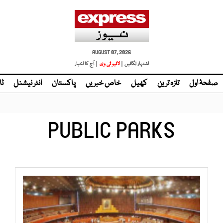
AUGUST 07, 2026
اشتہار لگائیں |
| آج کا اخبار
صفحۂ اول
تازہ ترین
کھیل
خاص خبریں
پاکستان
انٹر نیشنل
ٹا
PUBLIC PARKS