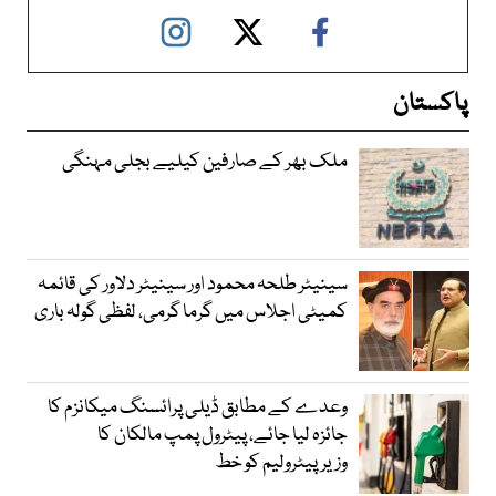
پاکستان
ملک بھر کے صارفین کیلیے بجلی مہنگی
سینیٹر طلحہ محمود اور سینیٹر دلاور کی قائمہ
کمیٹی اجلاس میں گرما گرمی، لفظی گولہ باری
وعدے کے مطابق ڈیلی پرائسنگ میکانزم کا
جائزہ لیا جائے، پیٹرول پمپ مالکان کا
وزیرپیٹرولیم کو خط