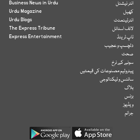
Business News in Urdu
انٹر نیشنل
Urdu Magazine
کھیل
Urdu Blogs
انٹرٹینمنٹ
The Express Tribune
لائف اسٹائل
Express Entertainment
ٹاپ ٹرینڈ
دلچسپ و عجیب
صحت
سونے کے نرخ
پیٹرولیم مصنوعات کی قیمتیں
سائنس و ٹیکنالوجی
بلاگ
بزنس
ویڈیوز
جرائم