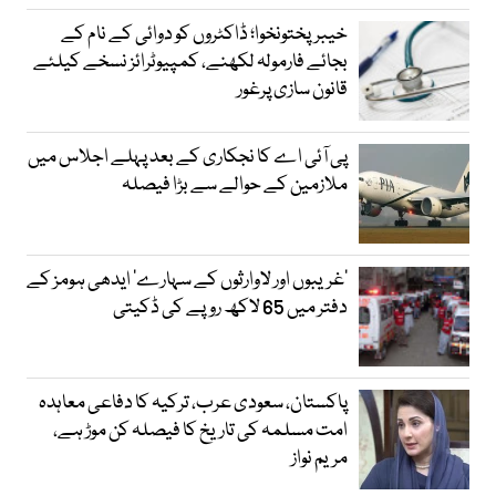
خیبرپختونخوا؛ ڈاکٹروں کو دوائی کے نام کے
بجائے فارمولہ لکھنے، کمپیوٹرائز نسخے کیلئے
قانون سازی پرغور
پی آئی اے کا نجکاری کے بعد پہلے اجلاس میں
ملازمین کے حوالے سے بڑا فیصلہ
’غریبوں اور لاوارثوں کے سہارے‘ ایدھی ہومز کے
دفتر میں 65 لاکھ روپے کی ڈکیتی
پاکستان، سعودی عرب، ترکیہ کا دفاعی معاہدہ
امت مسلمہ کی تاریخ کا فیصلہ کن موڑ ہے،
مریم نواز