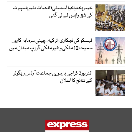
خیبرپختونخوا اسمبلی؛ تاحیات بلیو پاسپورٹ
کی شق واپس لے لی گئی
فیسکو کی نجکاری: ترکیہ، چینی سرمایہ کاروں
سمیت 12 ملکی و غیر ملکی گروپ میدان میں
انٹر بورڈ کراچی بارہویں جماعت آرٹس ریگولر
کے نتائج کا اعلان