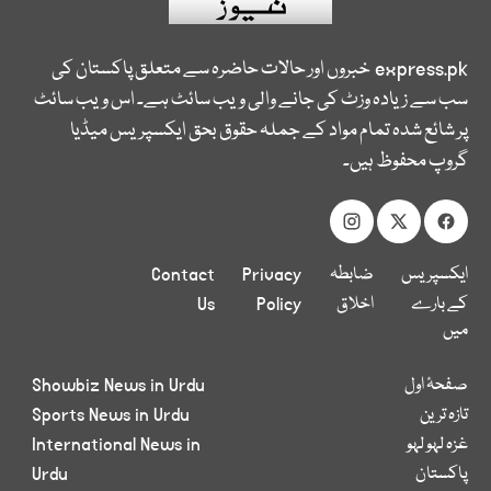
express.pk
خبروں اور حالات حاضرہ سے متعلق پاکستان کی
سب سے زیادہ وزٹ کی جانے والی ویب سائٹ ہے۔ اس ویب سائٹ
پر شائع شدہ تمام مواد کے جملہ حقوق بحق ایکسپریس میڈیا
گروپ محفوظ ہیں۔
ایکسپریس
ضابطہ
Privacy
Contact
کے بارے
اخلاق
Policy
Us
میں
صفحۂ اول
Showbiz News in Urdu
تازہ ترین
Sports News in Urdu
غزہ لہو لہو
International News in
پاکستان
Urdu