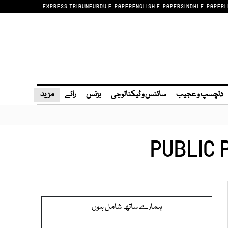
EXPRESS TRIBUNE
URDU E-PAPER
ENGLISH E-PAPER
SINDHI E-PAPER
L
دلچسپ و عجیب
سائنس و ٹیکنالوجی
بزنس
رائے
مزید
PUBLIC 
ہمارے ساتھ شامل ہوں