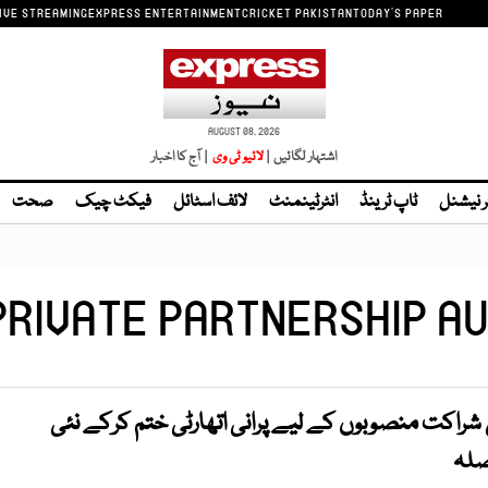
IVE STREAMING
EXPRESS ENTERTAINMENT
CRICKET PAKISTAN
TODAY'S PAPER
AUGUST 08, 2026
اشتہار لگائیں |
| آج کا اخبار
ر نیشنل
ٹاپ ٹرینڈ
انٹرٹینمنٹ
لائف اسٹائل
فیکٹ چیک
صحت
PRIVATE PARTNERSHIP A
راکت منصوبوں کے لیے پرانی اتھارٹی ختم کرکے نئی
یصلہ