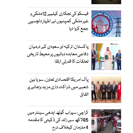
فیسکو کی نجکاری کیلیے 12ملکی و
غیر ملکی کمپنیوں نے اظہارِ دلچسپی
جمع کروا دیا
پاکستان، ترکیہ اور سعودی کے درمیان
دفاعی معاہدہ دہائیوں پر محیط تاریخی
تعلقات کا قدرتی ارتقا
پاک امریکا اقتصادی تعاون، سویا بین
شعبے میں شراکت داری مزید بڑھانے پر
اتفاق
کراچی: سہراب گوٹھ ایدھی سینٹر میں
65لاکھ سے زائد کی ڈکیتی کا مقدمہ
4 ملزمان کیخلاف درج