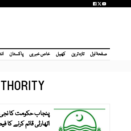
صفحۂ اول
تازہ ترین
کھیل
خاص خبریں
پاکستان
انٹ
UTHORITY
پنجاب حکومت کا نجی ش
اتھارٹی قائم کرنے کا ف