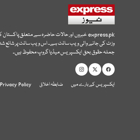
express.pk
خبروں اور حالات حاضرہ سے متعلق پاکستان 
وزٹ کی جانے والی ویب سائٹ ہے۔ اس ویب سائٹ پر شائع شدہ
جملہ حقوق بحق ایکسپریس میڈیا گروپ محفوظ ہیں۔
ایکسپریس کے بارے میں
ضابطہ اخلاق
Privacy Policy