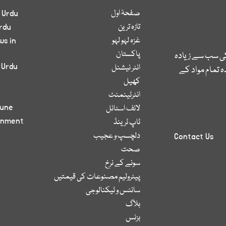
صفحۂ اول
 Urdu
تازہ ترین
rdu
غزہ لہو لہو
ws in
پاکستان
کی سب سے زیادہ
 Urdu
انٹر نیشنل
 تمام مواد کے
کھیل
انٹرٹینمنٹ
bune
لائف اسٹائل
inment
ٹاپ ٹرینڈ
دلچسپ و عجیب
Contact Us
صحت
سونے کے نرخ
پیٹرولیم مصنوعات کی قیمتیں
سائنس و ٹیکنالوجی
بلاگ
بزنس