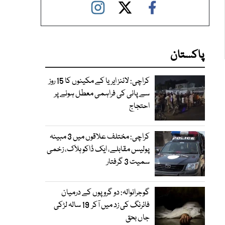
پاکستان
کراچی: لائنز ایریا کے مکینوں کا 15 روز
سے پانی کی فراہمی معطل ہونے پر
احتجاج
کراچی: مختلف علاقوں میں 3 مبینہ
پولیس مقابلے، ایک ڈاکو ہلاک، زخمی
سمیت 3 گرفتار
گوجرانوالہ: دو گروپوں کے درمیان
فائرنگ کی زد میں آکر 19 سالہ لڑکی
جاں بحق