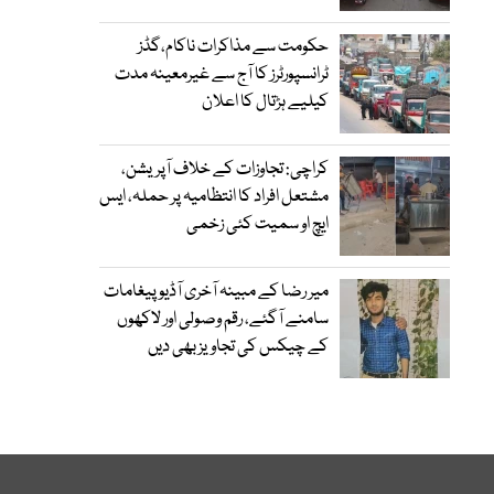
حکومت سے مذاکرات ناکام،گڈز
ٹرانسپورٹرز کا آج سے غیرمعینہ مدت
کیلیے ہڑتال کا اعلان
کراچی: تجاوزات کے خلاف آپریشن،
مشتعل افراد کا انتظامیہ پر حملہ، ایس
ایچ او سمیت کئی زخمی
میر رضا کے مبینہ آخری آڈیو پیغامات
سامنے آگئے، رقم وصولی اور لاکھوں
کے چیکس کی تجاویز بھی دیں