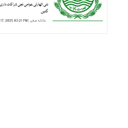
گئیں
عائشہ صغیر
| FEB 17, 2025 03:21 PM |