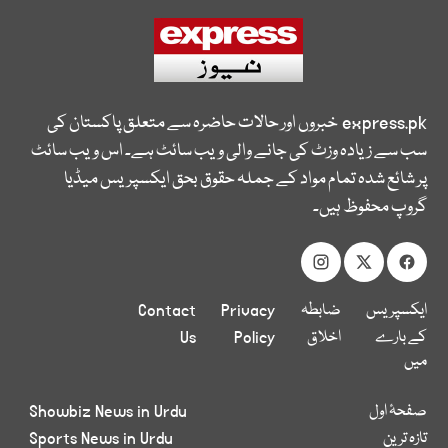
express.pk
خبروں اور حالات حاضرہ سے متعلق پاکستان کی
سب سے زیادہ وزٹ کی جانے والی ویب سائٹ ہے۔ اس ویب سائٹ
پر شائع شدہ تمام مواد کے جملہ حقوق بحق ایکسپریس میڈیا
گروپ محفوظ ہیں۔
ایکسپریس
ضابطہ
Privacy
Contact
کے بارے
اخلاق
Policy
Us
میں
صفحۂ اول
Showbiz News in Urdu
تازہ ترین
Sports News in Urdu