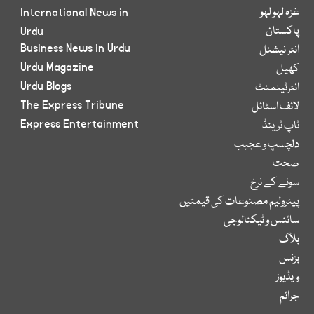
غزہ لہو لہو
International News in
پاکستان
Urdu
Business News in Urdu
انٹر نیشنل
Urdu Magazine
کھیل
Urdu Blogs
انٹرٹینمنٹ
The Express Tribune
لائف اسٹائل
Express Entertainment
ٹاپ ٹرینڈ
دلچسپ و عجیب
صحت
سونے کے نرخ
پیٹرولیم مصنوعات کی قیمتیں
سائنس و ٹیکنالوجی
بلاگ
بزنس
ویڈیوز
جرائم