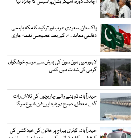
اچانک دورہ، امیگریشن پراسیس کا جائزہ لیا
پاکستان، سعودی عرب اور ترکیہ کا مکہ باہمی
دفاعی معاہدے کے بعد خصوصی نغمہ جاری
لاہور میں مون سون کی بارش سے موسم خوشگوار،
گرمی کی شدت میں کمی
حیدرآباد، ڈوبنے والے چار بچوں کی تلاش رات
گئے معطل، صبح دوبارہ آپریشن شروع ہوگا
حیدرآباد، کوٹری بیراج پر خاتون کی خودکشی کی