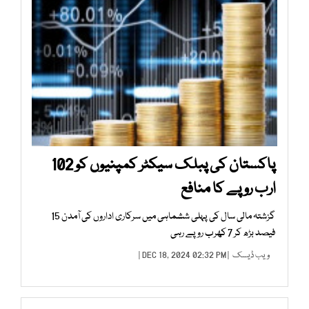
پاکستان کی پبلک سیکٹر کمپنیوں کو 102
ارب روپے کا منافع
گزشتہ مالی سال کی پہلی ششماہی میں سرکاری اداروں کی آمدن 15
فیصد بڑھ کر 7 کھرب روپے رہی
ویب ڈیسک
| DEC 18, 2024 02:32 PM |