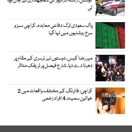
کوشش، رکشہ ڈرائیور کی سمجھداری نے جان بچا
لی
پاک سعودی ترک دفاعی معاہدہ، کراچی سبز و
سرخ روشنیوں میں نہا گیا
میر رضا کیس، دوستوں نے نرسری کے مقام پر
دھرنا دے دیا، شارع فیصل پر ٹریفک متاثر
کراچی: فائرنگ کے مختلف واقعات میں 2
خواتین سمیت 4 افراد زخمی