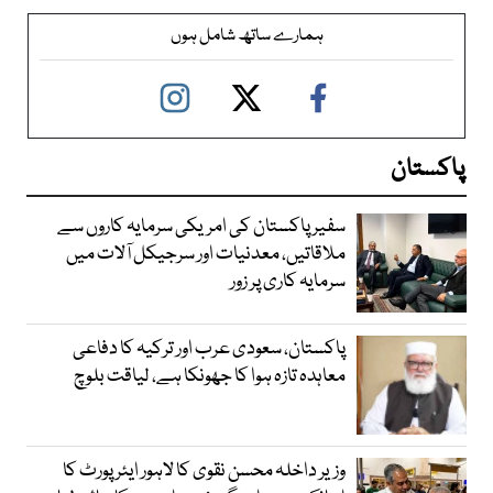
ہمارے ساتھ شامل ہوں
پاکستان
سفیر پاکستان کی امریکی سرمایہ کاروں سے
ملاقاتیں، معدنیات اور سرجیکل آلات میں
سرمایہ کاری پر زور
پاکستان، سعودی عرب اور ترکیہ کا دفاعی
معاہدہ تازہ ہوا کا جھونکا ہے، لیاقت بلوچ
وزیر داخلہ محسن نقوی کا لاہور ایئر پورٹ کا