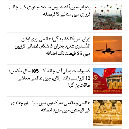
پنجاب میں آئندہ برس بسنت جنوری کے بجائے
فروری میں منانے کا فیصلہ
ایران امریکا کشیدگی؛ عالمی ایوی ایشن
انڈسٹری شدید بحران کا شکار، فضائی کرایوں
میں 35 فیصد تک اضافہ
کمیونسٹ پارٹی آف چائنا کے 105 سال مکمل؛
10 کروڑ سے زائد ارکان، چین عالمی معاشی
طاقت بن گیا
عالمی و مقامی مارکیٹوں میں سونے اور چاندی
کی قیمتوں میں مزید اضافہ