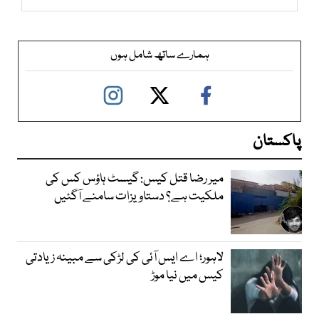
ہمارے ساتھ شامل ہوں
پاکستان
میر رضا قتل کیس: گیسٹ ہاؤس کس کی
ملکیت ہے؟ دستاویزات سامنے آگئیں
لاہور؛ اے ایس آئی کی لڑکی سے مبینہ زیادتی
کیس میں نیا موڑ