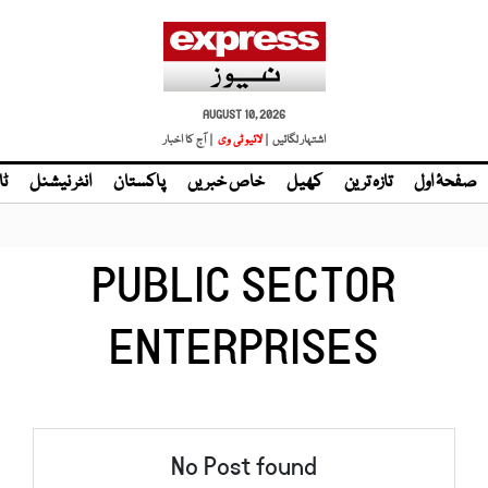
AUGUST 10, 2026
اشتہار لگائیں |
لائیو ٹی وی
| آج کا اخبار
صفحۂ اول
تازہ ترین
کھیل
خاص خبریں
پاکستان
انٹر نیشنل
ٹا
PUBLIC SECTOR
ENTERPRISES
No Post found