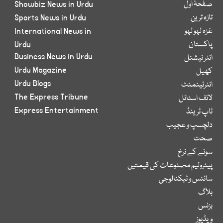
صفحۂ اول
Showbiz News in Urdu
تازہ ترین
Sports News in Urdu
غزہ لہو لہو
International News in
پاکستان
Urdu
Business News in Urdu
انٹر نیشنل
Urdu Magazine
کھیل
Urdu Blogs
انٹرٹینمنٹ
The Express Tribune
لائف اسٹائل
Express Entertainment
ٹاپ ٹرینڈ
دلچسپ و عجیب
صحت
سونے کے نرخ
پیٹرولیم مصنوعات کی قیمتیں
سائنس و ٹیکنالوجی
بلاگ
بزنس
ویڈیوز