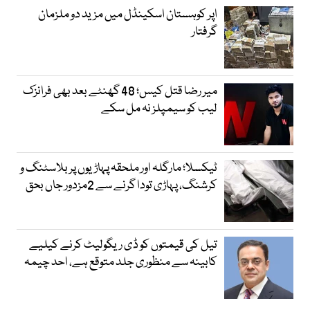
اپر کوہستان اسکینڈل میں مزید دو ملزمان
گرفتار
میر رضا قتل کیس؛ 48 گھنٹے بعد بھی فرانزک
لیب کو سیمپلز نہ مل سکے
ٹیکسلا؛ مارگلہ اور ملحقہ پہاڑیوں پر بلاسٹنگ و
کرشنگ، پہاڑی تودا گرنے سے 2مزدور جاں بحق
تیل کی قیمتوں کو ڈی ریگولیٹ کرنے کیلیے
کابینہ سے منظوری جلد متوقع ہے، احد چیمہ