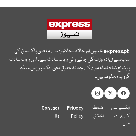
express.pk
خبروں اور حالات حاضرہ سے متعلق پاکستان کی
سب سے زیادہ وزٹ کی جانے والی ویب سائٹ ہے۔ اس ویب سائٹ
پر شائع شدہ تمام مواد کے جملہ حقوق بحق ایکسپریس میڈیا
گروپ محفوظ ہیں۔
ایکسپریس
ضابطہ
Privacy
Contact
کے بارے
اخلاق
Policy
Us
میں