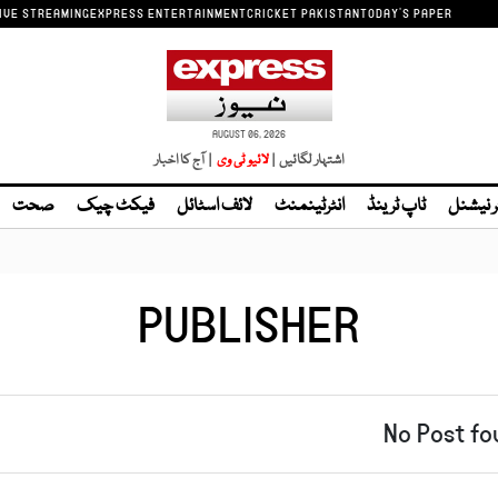
IVE STREAMING
EXPRESS ENTERTAINMENT
CRICKET PAKISTAN
TODAY'S PAPER
AUGUST 06, 2026
اشتہار لگائیں |
| آج کا اخبار
ر نیشنل
ٹاپ ٹرینڈ
انٹرٹینمنٹ
لائف اسٹائل
فیکٹ چیک
صحت
PUBLISHER
No Post fo