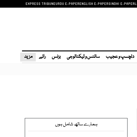
EXPRESS TRIBUNE
URDU E-PAPER
ENGLISH E-PAPER
SINDHI E-PAPER
L
دلچسپ و عجیب
سائنس و ٹیکنالوجی
بزنس
رائے
مزید
ہمارے ساتھ شامل ہوں