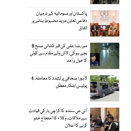
پاکستان اور صومالیہ کے درمیان
دفاعی تعاون مزید مضبوط بنانے پر
اتفاق
میر رضا علی کی قبر کشائی صبح 9
بجے ہوگی، لاش والے مقام سے گولی
کا خول برآمد
لاہور؛ صحافی پر تشدد کا معاملہ، 4
پولیس اہلکار معطل
آئی جی سندھ کا کراچی بار کی قیادت
سے ملاقات، وکلاء کا احتجاج ختم
کرنے کا اعلان