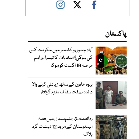
پاکستان
آزاد جموں و کشمیر میں حکومت کس
کی ہوگی؟ انتخابات کا تیسرا اور اہم
مرحلہ 10 اگست کو ہوگا
بیوہ خاتون کے ساتھ زیادتی کرنے والا
درندہ صفت سفاک ملزم گرفتار
ردالفتنہ-3 : بلوچستان میں فتنہ
الہندوستان کے مزید 12 دہشت گرد
ہلاک