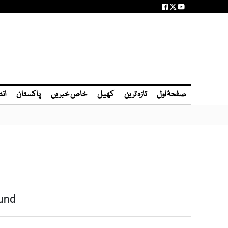
صفحۂ اول
تازہ ترین
کھیل
خاص خبریں
پاکستان
انٹ
und