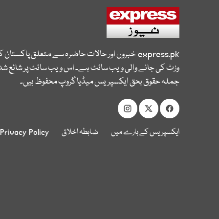
express.pk
خبروں اور حالات حاضرہ سے متعلق پاکستان 
وزٹ کی جانے والی ویب سائٹ ہے۔ اس ویب سائٹ پر شائع شدہ
جملہ حقوق بحق ایکسپریس میڈیا گروپ محفوظ ہیں۔
ایکسپریس کے بارے میں
ضابطہ اخلاق
Privacy Policy