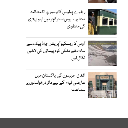
ریلوے پولیس کا برسوں پرانا مطالبہ
منظور، سروس اسٹرکچر میں اہم بہتری
کی منظوری
آرمی کا ریسکیو آپریشن: براڈ پیک سے
سات غیر ملکی کوہ پیماؤں کی لاشیں
نکال لیں
افغان جرنیلوں کی پاکستان میں
عارضی قیام کے لیے دائر درخواستوں پر
سماعت