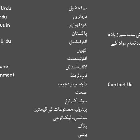
صفحۂ اول
 Urdu
تازہ ترین
rdu
غزہ لہو لہو
ws in
پاکستان
کی سب سے زیادہ
 Urdu
انٹر نیشنل
 تمام مواد کے
کھیل
انٹرٹینمنٹ
bune
لائف اسٹائل
inment
ٹاپ ٹرینڈ
دلچسپ و عجیب
Contact Us
صحت
سونے کے نرخ
پیٹرولیم مصنوعات کی قیمتیں
سائنس و ٹیکنالوجی
بلاگ
بزنس