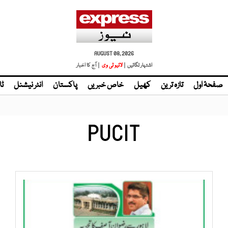
AUGUST 08, 2026
اشتہار لگائیں |
لائیو ٹی وی
| آج کا اخبار
صفحۂ اول
تازہ ترین
کھیل
خاص خبریں
پاکستان
انٹر نیشنل
ٹا
PUCIT