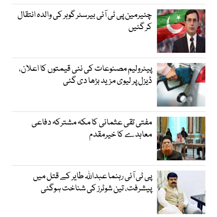
چئیرمین پی ٹی آئی بیرسٹر گوہر کی والدہ انتقال
کر گئیں
پیٹرولیم مصنوعات کی نئی قیمتوں کا اعلان،
ڈیزل پر لیوی مزید بڑھا دی گئی
مفتی تقی عثمانی کا مکہ مشترکہ دفاعی
معاہدے کا خیرمقدم
پی ٹی آئی رہنما عبداللہ طایر کے قتل میں
پیشرفت، تین شوٹرز کی شناخت ہوگئی