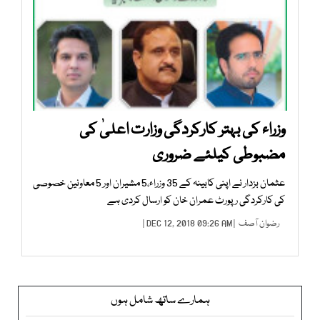
وزراء کی بہتر کارکردگی وزارت اعلیٰ کی
مضبوطی کیلئے ضروری
عثمان بزدار نے اپنی کابینہ کے 35 وزراء،5 مشیران اور 5 معاونین خصوصی
کی کارکردگی رپورٹ عمران خان کو ارسال کردی ہے
رضوان آصف
| DEC 12, 2018 09:26 AM |
ہمارے ساتھ شامل ہوں