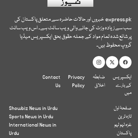
express.pk
خبروں اور حالات حاضرہ سے متعلق پاکستان کی
سب سے زیادہ وزٹ کی جانے والی ویب سائٹ ہے۔ اس ویب سائٹ
پر شائع شدہ تمام مواد کے جملہ حقوق بحق ایکسپریس میڈیا
گروپ محفوظ ہیں۔
ایکسپریس
ضابطہ
Privacy
Contact
کے بارے
اخلاق
Policy
Us
میں
صفحۂ اول
Showbiz News in Urdu
تازہ ترین
Sports News in Urdu
غزہ لہو لہو
International News in
پاکستان
Urdu