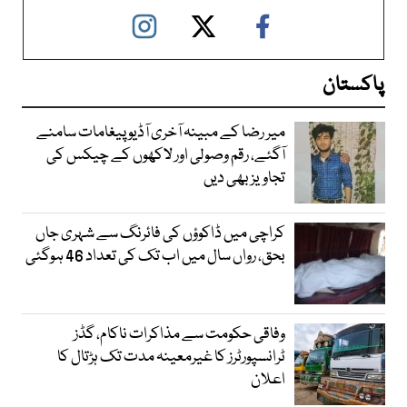
پاکستان
میر رضا کے مبینہ آخری آڈیو پیغامات سامنے
آگئے، رقم وصولی اور لاکھوں کے چیکس کی
تجاویز بھی دیں
کراچی میں ڈاکوؤں کی فائرنگ سے شہری جاں
بحق، رواں سال میں اب تک کی تعداد 46 ہوگئی
وفاقی حکومت سے مذاکرات ناکام، گڈز
ٹرانسپورٹرز کا غیرمعینہ مدت تک ہڑتال کا
اعلان