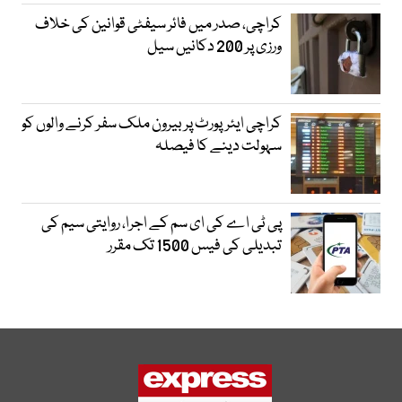
کراچی، صدر میں فائر سیفٹی قوانین کی خلاف
ورزی پر 200 دکانیں سیل
کراچی ایئرپورٹ پر بیرون ملک سفر کرنے والوں کو
سہولت دینے کا فیصلہ
پی ٹی اے کی ای سم کے اجرا، روایتی سیم کی
تبدیلی کی فیس 1500 تک مقرر