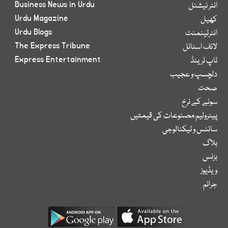
Business News in Urdu
انٹر نیشنل
Urdu Magazine
کھیل
Urdu Blogs
انٹرٹینمنٹ
The Express Tribune
لائف اسٹائل
Express Entertainment
ٹاپ ٹرینڈ
دلچسپ و عجیب
صحت
سونے کے نرخ
پیٹرولیم مصنوعات کی قیمتیں
سائنس و ٹیکنالوجی
بلاگ
بزنس
ویڈیوز
جرائم