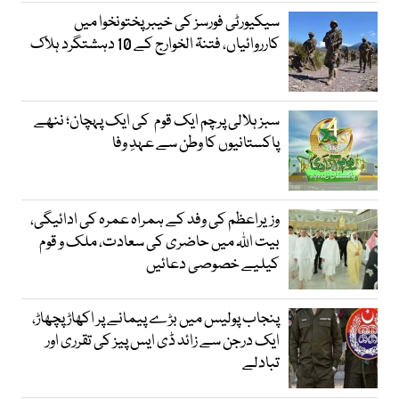
سیکیورٹی فورسز کی خیبر پختونخوا میں
کارروائیاں، فتنۃ الخوارج کے 10 دہشتگرد ہلاک
سبز ہلالی پرچم ایک قوم کی ایک پہچان؛ ننھے
پاکستانیوں کا وطن سے عہدِ وفا
وزیراعظم کی وفد کے ہمراہ عمرہ کی ادائیگی،
بیت اللہ میں حاضری کی سعادت، ملک و قوم
کیلیے خصوصی دعائیں
پنجاب پولیس میں بڑے پیمانے پر اکھاڑ پچھاڑ،
ایک درجن سے زائد ڈی ایس پیز کی تقرری اور
تبادلے