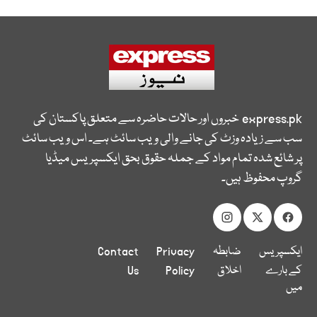
express.pk
خبروں اور حالات حاضرہ سے متعلق پاکستان کی
سب سے زیادہ وزٹ کی جانے والی ویب سائٹ ہے۔ اس ویب سائٹ
پر شائع شدہ تمام مواد کے جملہ حقوق بحق ایکسپریس میڈیا
گروپ محفوظ ہیں۔
ایکسپریس
ضابطہ
Privacy
Contact
کے بارے
اخلاق
Policy
Us
میں