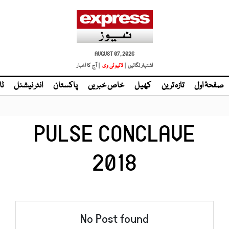
AUGUST 07, 2026
اشتہار لگائیں |
لائیو ٹی وی
| آج کا اخبار
صفحۂ اول
تازہ ترین
کھیل
خاص خبریں
پاکستان
انٹر نیشنل
ٹا
PULSE CONCLAVE
2018
No Post found