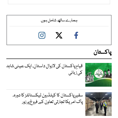
ہمارے ساتھ شامل ہوں
پاکستان
قیامِ پاکستان کی لازوال داستان، ایک عینی شاہد
کی زبانی
سفیرِ پاکستان کا کیلڈرون ٹیکسٹائلز کا دورہ،
پاک امریکا تجارتی تعاون کے فروغ پر زور