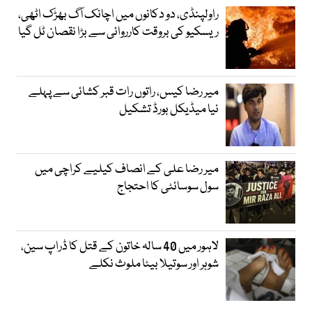
راولپنڈی، دو دکانوں میں اچانک آگ بھڑک اٹھی،
ریسکیو کی بروقت کارروائی سے بڑا نقصان ٹل گیا
میر رضا کیس، راتوں رات قبر کشائی سے پہلے
نیا میڈیکل بورڈ تشکیل
میر رضا علی کے انصاف کیلیے کراچی میں
سول سوسائٹی کا احتجاج
لاہور میں 40 سالہ خاتون کے قتل کا ڈراپ سین،
شوہر اور سوتیلا بیٹا ملوث نکلے