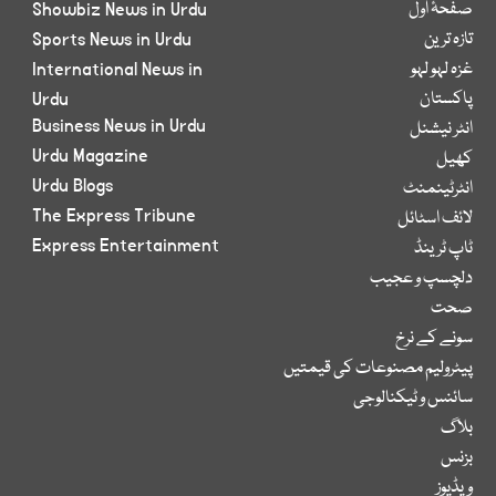
صفحۂ اول
Showbiz News in Urdu
تازہ ترین
Sports News in Urdu
غزہ لہو لہو
International News in
پاکستان
Urdu
Business News in Urdu
انٹر نیشنل
Urdu Magazine
کھیل
Urdu Blogs
انٹرٹینمنٹ
The Express Tribune
لائف اسٹائل
Express Entertainment
ٹاپ ٹرینڈ
دلچسپ و عجیب
صحت
سونے کے نرخ
پیٹرولیم مصنوعات کی قیمتیں
سائنس و ٹیکنالوجی
بلاگ
بزنس
ویڈیوز