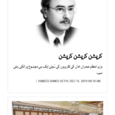
کرپشن کرپشن کرپشن
وزیر اعظم عمران خان کی تقریروں کی سُوئی ایک ہی موضوع پر اٹکی رہتی
ہے۔
HAMEED AHMED SETHI
| DEC 15, 2019 08:18 AM |