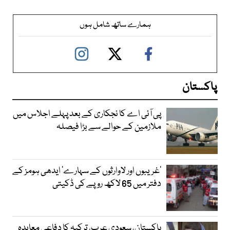
ہمارے ساتھ شامل ہوں
پاکستان
پی آئی اے کا نجکاری کے بعد پہلے اجلاس میں
ملازمین کے حوالے سے بڑا فیصلہ
’غریبوں اور لاوارثوں کے سہارے‘ ایدھی ہومز کے
دفتر میں 65 لاکھ روپے کی ڈکیتی
پاکستان، سعودی عرب، ترکیہ کا دفاعی معاہدہ