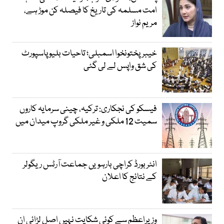
امت مسلمہ کی تاریخ کا فیصلہ کن موڑ ہے،
مریم نواز
خیبرپختونخوا اسمبلی؛ تاحیات بلیو پاسپورٹ
کی شق واپس لے لی گئی
فیسکو کی نجکاری: ترکیہ، چینی سرمایہ کاروں
سمیت 12 ملکی و غیر ملکی گروپ میدان میں
انٹر بورڈ کراچی بارہویں جماعت آرٹس ریگولر
کے نتائج کا اعلان
وزیراعظم سے کوئی شکایت نہیں اصل لڑائی ان