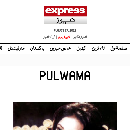
AUGUST 07, 2026
اشتہار لگائیں |
| آج کا اخبار
صفحۂ اول
تازہ ترین
کھیل
خاص خبریں
پاکستان
انٹر نیشنل
ٹا
PULWAMA