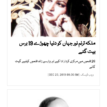
ملکہ ترنم نور جہاں کو دنیا چھوڑے 19 برس
بیت گئے
26 فلموں میں مرکزی کردار ادا کیے اور ہزارسے زائد فلموں کیلیے گیت
گائے
ویب ڈیسک
| DEC 23, 2019 08:36 AM |