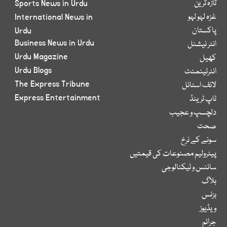
تازہ ترین
Sports News in Urdu
غزہ لہو لہو
International News in
پاکستان
Urdu
Business News in Urdu
انٹر نیشنل
Urdu Magazine
کھیل
Urdu Blogs
انٹرٹینمنٹ
The Express Tribune
لائف اسٹائل
Express Entertainment
ٹاپ ٹرینڈ
دلچسپ و عجیب
صحت
سونے کے نرخ
پیٹرولیم مصنوعات کی قیمتیں
سائنس و ٹیکنالوجی
بلاگ
بزنس
ویڈیوز
جرائم