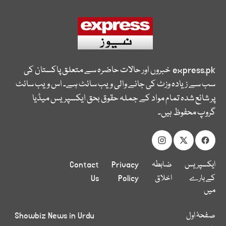
express.pk
خبروں اور حالات حاضرہ سے متعلق پاکستان کی
سب سے زیادہ وزٹ کی جانے والی ویب سائٹ ہے۔ اس ویب سائٹ
پر شائع شدہ تمام مواد کے جملہ حقوق بحق ایکسپریس میڈیا
گروپ محفوظ ہیں۔
ایکسپریس
ضابطہ
Privacy
Contact
کے بارے
اخلاق
Policy
Us
میں
صفحۂ اول
Showbiz News in Urdu