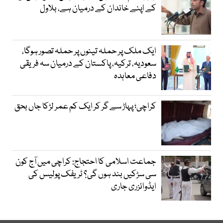
کے اپنے خاندان کے درمیان ہے، بلاول
ایک ملک پر حملہ تینوں پر حملہ تصور ہوگا،
سعودیہ، ترکیہ، پاکستان کے درمیان سہ فریقی
دفاعی معاہدہ
کراچی؛ پہاڑ سے گر کر ایک کم عمر لڑکا جاں بحق
جماعت اسلامی کا احتجاج: کراچی میں آج کون
سی سڑکیں بند ہوں گی؟ ٹریفک پولیس کی
ایڈوائزری جاری