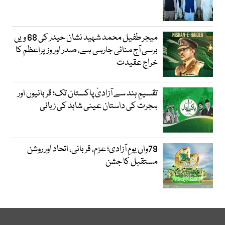
میجر طفیل محمد شہید نشان حیدر کی 68 ویں
برسی آج منائی جارہی ہے، صدر اور وزیراعظم کا
خراج عقیدت
تقسیمِ ہند سے آزادیٔ پاکستان تک؛ قربانیوں اور
ہجرت کی داستان عینی شاہد کی زبانی
79واں یومِ آزادی؛ عزم، قربانی، اتحاد اور روشن
مستقبل کا جشن