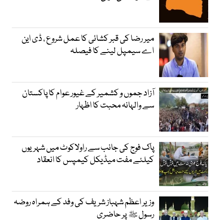
میر رضا کی قبر کشائی کا عمل شروع ، ڈی این
اے سیمپل لینے کا فیصلہ
آزاد جموں و کشمیر کے غیور عوام کا پاکستان
سے والہانہ محبت کا اظہار
پاک فوج کی جانب سے راولاکوٹ میں شہریوں
کیلئے مفت میڈیکل کیمپس کا انعقاد
وزیر اعظم شہباز شریف کی وفد کے ہمراہ روضہ
رسول ﷺ پر حاضری