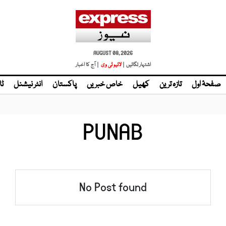
AUGUST 08, 2026
اشتہار لگائیں |
| آج کا اخبار
صفحۂ اول
تازہ ترین
کھیل
خاص خبریں
پاکستان
انٹر نیشنل
ٹا
PUNAB
No Post found