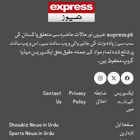
express.pk
خبروں اور حالات حاضرہ سے متعلق پاکستان کی
سب سے زیادہ وزٹ کی جانے والی ویب سائٹ ہے۔ اس ویب سائٹ
پر شائع شدہ تمام مواد کے جملہ حقوق بحق ایکسپریس میڈیا
گروپ محفوظ ہیں۔
ایکسپریس
ضابطہ
Privacy
Contact
کے بارے
اخلاق
Policy
Us
میں
صفحۂ اول
Showbiz News in Urdu
تازہ ترین
Sports News in Urdu