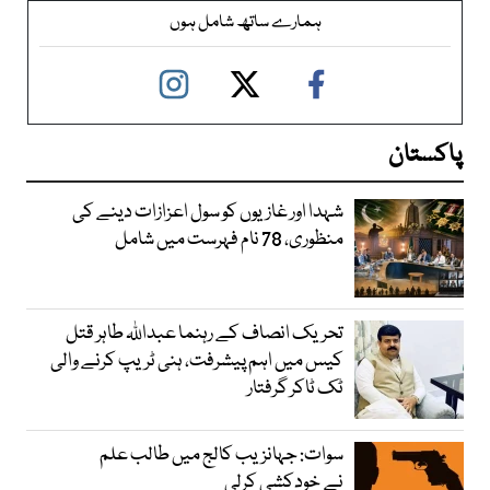
ہمارے ساتھ شامل ہوں
پاکستان
شہدا اور غازیوں کو سول اعزازات دینے کی
منظوری، 78 نام فہرست میں شامل
تحریک انصاف کے رہنما عبداللہ طاہر قتل
کیس میں اہم پیشرفت، ہنی ٹریپ کرنے والی
ٹک ٹاکر گرفتار
سوات: جہانزیب کالج میں طالب علم
نے خودکشی کرلی