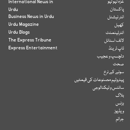
غزہ لہو لہو
International News in
پاکستان
Urdu
Business News in Urdu
انٹر نیشنل
Urdu Magazine
کھیل
Urdu Blogs
انٹرٹینمنٹ
The Express Tribune
لائف اسٹائل
Express Entertainment
ٹاپ ٹرینڈ
دلچسپ و عجیب
صحت
سونے کے نرخ
پیٹرولیم مصنوعات کی قیمتیں
سائنس و ٹیکنالوجی
بلاگ
بزنس
ویڈیوز
جرائم