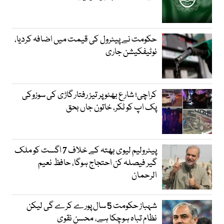
حکومت نے پیٹرول کی قیمت میں اضافہ کردیا،
نوٹیفکیشن جاری
کراچی؛ شارع بھٹو پر تیز رفتار گاڑی کی سوزوکی
پک اپ کو ٹکر، خاتون جاں بحق
پیٹرولیم لیوی بھتہ کے خلاف 7 اگست کو ملک
گیر فیصلہ کن احتجاج ہوگا، حافظ نعیم
الرحمان
شہباز حکومت 5 سال پورے کرے گی لیکن
نظام تباہ ہوچکا ہے، محسن نقوی