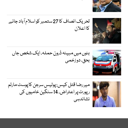
تحریک انصاف کا 27 ستمبر کو اسلام آباد جانے
کا اعلان
بنوں میں مبینہ ڈرون حملہ، ایک شخص جاں
بحق، دو زخمی
میر رضا قتل کیس: پولیس سرجن کا پوسٹ مارٹم
رپورٹ پر اعتراض، 14 سنگین خامیوں کی
نشاندہی