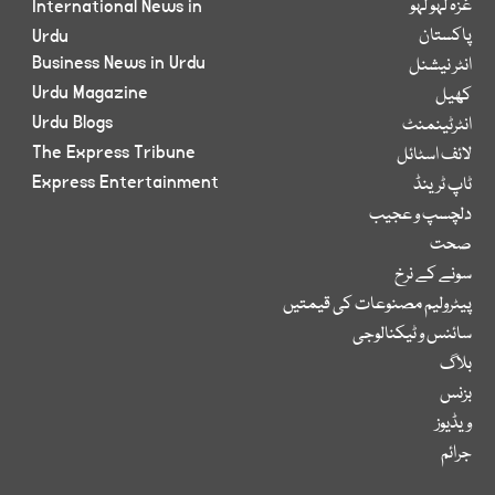
غزہ لہو لہو
International News in
پاکستان
Urdu
Business News in Urdu
انٹر نیشنل
Urdu Magazine
کھیل
Urdu Blogs
انٹرٹینمنٹ
The Express Tribune
لائف اسٹائل
Express Entertainment
ٹاپ ٹرینڈ
دلچسپ و عجیب
صحت
سونے کے نرخ
پیٹرولیم مصنوعات کی قیمتیں
سائنس و ٹیکنالوجی
بلاگ
بزنس
ویڈیوز
جرائم