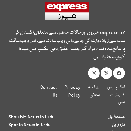
express.pk
خبروں اور حالات حاضرہ سے متعلق پاکستان کی
سب سے زیادہ وزٹ کی جانے والی ویب سائٹ ہے۔ اس ویب سائٹ
پر شائع شدہ تمام مواد کے جملہ حقوق بحق ایکسپریس میڈیا
گروپ محفوظ ہیں۔
ایکسپریس
ضابطہ
Privacy
Contact
کے بارے
اخلاق
Policy
Us
میں
صفحۂ اول
Showbiz News in Urdu
تازہ ترین
Sports News in Urdu