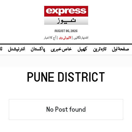
AUGUST 06, 2026
اشتہار لگائیں |
لائیو ٹی وی
| آج کا اخبار
صفحۂ اول
تازہ ترین
کھیل
خاص خبریں
پاکستان
انٹر نیشنل
ٹا
PUNE DISTRICT
No Post found