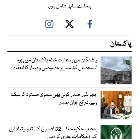
ہمارے ساتھ شامل ہوں
پاکستان
واشنگٹن میں سفارت خانہ پاکستان میں یوم
استحصال کشمیر پر خصوصی ویبنار کا انعقاد
ججز تقرر، صدر کوئی بھی سمری مسترد کر سکتا
ہے، ذرائع ایوان صدر
پنجاب حکومت نے 32 افسران کے تقرر و تبادلوں
کے احکامات جاری کر دیے