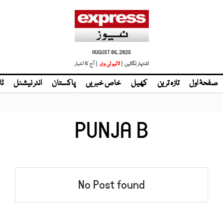
AUGUST 06, 2026
اشتہار لگائیں |
لائیو ٹی وی
| آج کا اخبار
صفحۂ اول
تازہ ترین
کھیل
خاص خبریں
پاکستان
انٹر نیشنل
ٹا
PUNJA B
No Post found