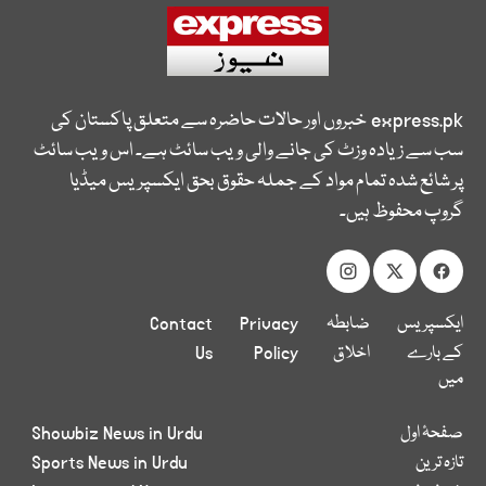
express.pk
خبروں اور حالات حاضرہ سے متعلق پاکستان کی
سب سے زیادہ وزٹ کی جانے والی ویب سائٹ ہے۔ اس ویب سائٹ
پر شائع شدہ تمام مواد کے جملہ حقوق بحق ایکسپریس میڈیا
گروپ محفوظ ہیں۔
ایکسپریس
ضابطہ
Privacy
Contact
کے بارے
اخلاق
Policy
Us
میں
صفحۂ اول
Showbiz News in Urdu
تازہ ترین
Sports News in Urdu