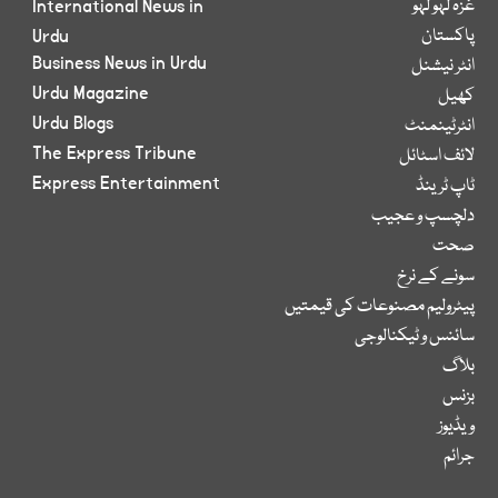
غزہ لہو لہو
International News in
پاکستان
Urdu
Business News in Urdu
انٹر نیشنل
Urdu Magazine
کھیل
Urdu Blogs
انٹرٹینمنٹ
The Express Tribune
لائف اسٹائل
Express Entertainment
ٹاپ ٹرینڈ
دلچسپ و عجیب
صحت
سونے کے نرخ
پیٹرولیم مصنوعات کی قیمتیں
سائنس و ٹیکنالوجی
بلاگ
بزنس
ویڈیوز
جرائم