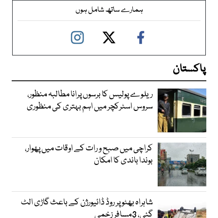
ہمارے ساتھ شامل ہوں
پاکستان
ریلوے پولیس کا برسوں پرانا مطالبہ منظور،
سروس اسٹرکچر میں اہم بہتری کی منظوری
کراچی میں صبح و رات کے اوقات میں پھوار،
بوندا باندی کا امکان
شاہراہ بھٹو پر روڈ ڈائیورژن کے باعث گاڑی الٹ
گئی، 3مسافر زخمی