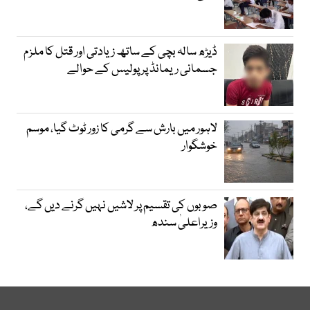
ڈیڑھ سالہ بچی کے ساتھ زیادتی اور قتل کا ملزم
جسمانی ریمانڈ پر پولیس کے حوالے
لاہور میں بارش سے گرمی کا زور ٹوٹ گیا، موسم
خوشگوار
صوبوں کی تقسیم پر لاشیں نہیں گرنے دیں گے،
وزیراعلیٰ سندھ