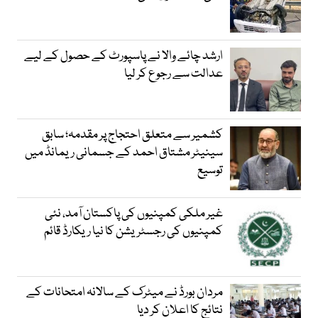
ارشد چائے والا نے پاسپورٹ کے حصول کے لیے
عدالت سے رجوع کر لیا
کشمیر سے متعلق احتجاج پر مقدمہ؛ سابق
سینیٹر مشتاق احمد کے جسمانی ریمانڈ میں
توسیع
غیر ملکی کمپنیوں کی پاکستان آمد، نئی
کمپنیوں کی رجسٹریشن کا نیا ریکارڈ قائم
مردان بورڈ نے میٹرک کے سالانہ امتحانات کے
نتائج کا اعلان کر دیا