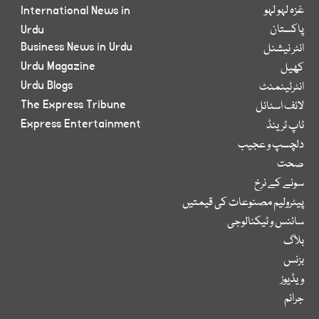
غزہ لہو لہو
International News in
پاکستان
Urdu
Business News in Urdu
انٹر نیشنل
Urdu Magazine
کھیل
Urdu Blogs
انٹرٹینمنٹ
The Express Tribune
لائف اسٹائل
Express Entertainment
ٹاپ ٹرینڈ
دلچسپ و عجیب
صحت
سونے کے نرخ
پیٹرولیم مصنوعات کی قیمتیں
سائنس و ٹیکنالوجی
بلاگ
بزنس
ویڈیوز
جرائم