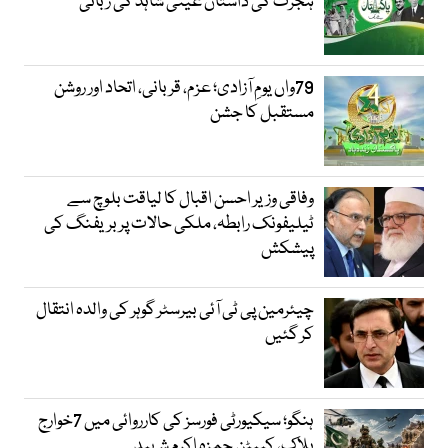
ہجرت کی داستان عینی شاہد کی زبانی
79واں یومِ آزادی؛ عزم، قربانی، اتحاد اور روشن
مستقبل کا جشن
وفاقی وزیر احسن اقبال کا لیاقت بلوچ سے
ٹیلیفونک رابطہ، ملکی حالات پر بریفنگ کی
پیشکش
چیئرمین پی ٹی آئی بیرسٹر گوہر کی والدہ انتقال
کر گئیں
ہنگو؛ سیکیورٹی فورسز کی کارروائی میں 7خوارج
ہلاک، کیپٹن حمزہ اکرم شہید