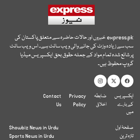
express.pk
خبروں اور حالات حاضرہ سے متعلق پاکستان کی
سب سے زیادہ وزٹ کی جانے والی ویب سائٹ ہے۔ اس ویب سائٹ
پر شائع شدہ تمام مواد کے جملہ حقوق بحق ایکسپریس میڈیا
گروپ محفوظ ہیں۔
ایکسپریس
ضابطہ
Privacy
Contact
کے بارے
اخلاق
Policy
Us
میں
صفحۂ اول
Showbiz News in Urdu
تازہ ترین
Sports News in Urdu