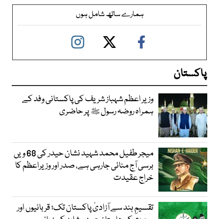
ہمارے ساتھ شامل ہوں
پاکستان
وزیر اعظم شہباز شریف کی پاکستانی وفد کے
ہمراہ روضہ رسول ﷺ پر حاضری
میجر طفیل محمد شہید نشان حیدر کی 68 ویں
برسی آج منائی جارہی ہے، صدر اور وزیراعظم کا
خراج عقیدت
تقسیمِ ہند سے آزادیٔ پاکستان تک؛ قربانیوں اور