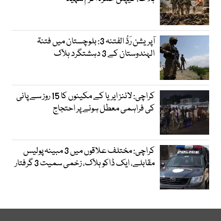
آپریشن رَدُّ الفتنہ 3: بلوچستان میں فتنۃ
الہندوستان کے 3 دہشتگرد ہلاک
کراچی: لائنز ایریا کے مکینوں کا 15 روز سے پانی
کی فراہمی معطل ہونے پر احتجاج
کراچی: مختلف علاقوں میں 3 مبینہ پولیس
مقابلے، ایک ڈاکو ہلاک، زخمی سمیت 3 گرفتار