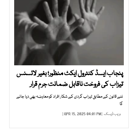
پنجاب ایسڈ کنٹرول ایکٹ منظور؛ بغیر لائسنس
تیزاب کی فروخت ناقابل ضمانت جرم قرار
نئے قانون کے مطابق تیزاب گردی کے شکار افراد کو معاوضہ بھی دیا جائے
گا
ویب ڈیسک
| APR 15, 2025 04:01 PM |