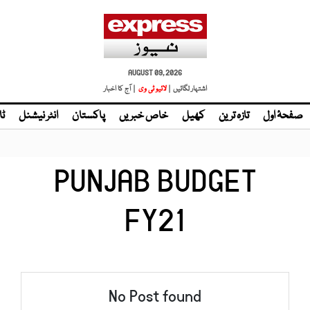
AUGUST 09, 2026
اشتہار لگائیں |
| آج کا اخبار
صفحۂ اول
تازہ ترین
کھیل
خاص خبریں
پاکستان
انٹر نیشنل
ٹا
PUNJAB BUDGET
FY21
No Post found