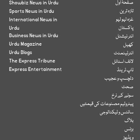
صفحۂ اول
Showbiz News in Urdu
تازہ ترین
Sports News in Urdu
غزہ لہو لہو
International News in
پاکستان
Urdu
Business News in Urdu
انٹر نیشنل
Urdu Magazine
کھیل
Urdu Blogs
انٹرٹینمنٹ
The Express Tribune
لائف اسٹائل
Express Entertainment
ٹاپ ٹرینڈ
دلچسپ و عجیب
صحت
سونے کے نرخ
پیٹرولیم مصنوعات کی قیمتیں
سائنس و ٹیکنالوجی
بلاگ
بزنس
ویڈیوز