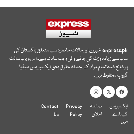
express.pk
خبروں اور حالات حاضرہ سے متعلق پاکستان کی
سب سے زیادہ وزٹ کی جانے والی ویب سائٹ ہے۔ اس ویب سائٹ
پر شائع شدہ تمام مواد کے جملہ حقوق بحق ایکسپریس میڈیا
گروپ محفوظ ہیں۔
ایکسپریس
ضابطہ
Privacy
Contact
کے بارے
اخلاق
Policy
Us
میں