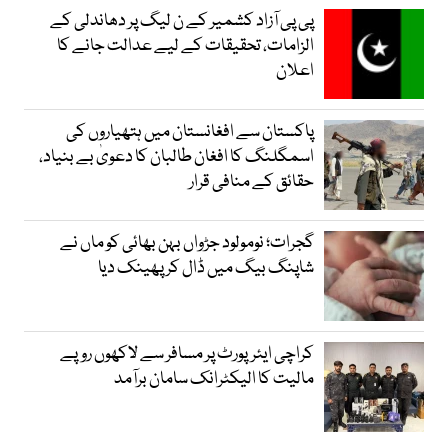
پی پی آزاد کشمیر کے ن لیگ پر دھاندلی کے
الزامات، تحقیقات کے لیے عدالت جانے کا
اعلان
پاکستان سے افغانستان میں ہتھیاروں کی
اسمگلنگ کا افغان طالبان کا دعویٰ بے بنیاد،
حقائق کے منافی قرار
گجرات؛ نومولود جڑواں بہن بھائی کو ماں نے
شاپنگ بیگ میں ڈال کر پھینک دیا
کراچی ایئرپورٹ پر مسافر سے لاکھوں روپے
مالیت کا الیکٹرانک سامان برآمد