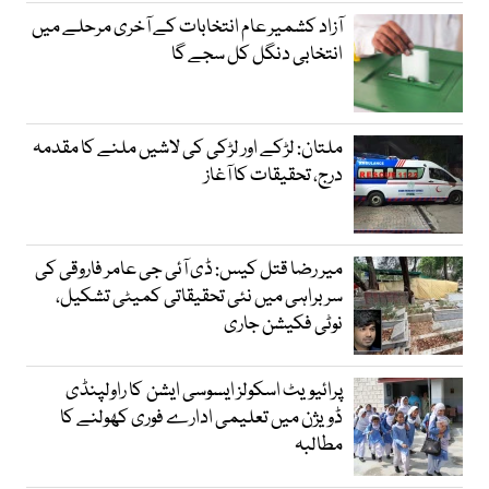
آزاد کشمیر عام انتخابات کے آخری مرحلے میں
انتخابی دنگل کل سجے گا
ملتان: لڑکے اور لڑکی کی لاشیں ملنے کا مقدمہ
درج، تحقیقات کا آغاز
میر رضا قتل کیس: ڈی آئی جی عامر فاروقی کی
سربراہی میں نئی تحقیقاتی کمیٹی تشکیل،
نوٹی فکیشن جاری
پرائیویٹ اسکولز ایسوسی ایشن کا راولپنڈی
ڈویژن میں تعلیمی ادارے فوری کھولنے کا
مطالبہ