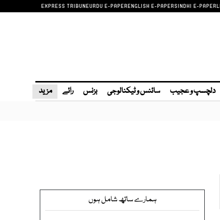
EXPRESS TRIBUNE
URDU E-PAPER
ENGLISH E-PAPER
SINDHI E-PAPER
L
دلچسپ و عجیب
سائنس و ٹیکنالوجی
بزنس
رائے
مزید
ہمارے ساتھ شامل ہوں