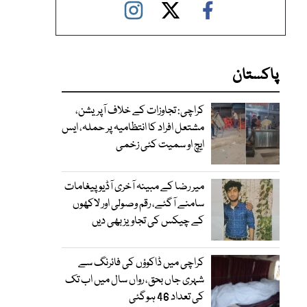
پاکستان
کراچی: تجاوزات کے خلاف آپریشن،
مشتعل افراد کا انتظامیہ پر حملہ، ایس
ایچ او سمیت کئی زخمی
میر رضا کے مبینہ آخری آڈیو پیغامات
سامنے آگئے، رقم وصولی اور لاکھوں
کے چیکس کی تجاویز بھی دیں
کراچی میں ڈاکوؤں کی فائرنگ سے
شہری جاں بحق، رواں سال میں اب تک
کی تعداد 46 ہوگئی