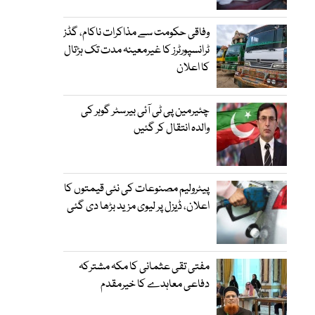
وفاقی حکومت سے مذاکرات ناکام، گڈز
ٹرانسپورٹرز کا غیرمعینہ مدت تک ہڑتال
کا اعلان
چئیرمین پی ٹی آئی بیرسٹر گوہر کی
والدہ انتقال کر گئیں
پیٹرولیم مصنوعات کی نئی قیمتوں کا
اعلان، ڈیزل پر لیوی مزید بڑھا دی گئی
مفتی تقی عثمانی کا مکہ مشترکہ
دفاعی معاہدے کا خیرمقدم