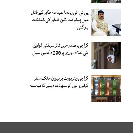
پی ٹی آئی رہنما عبداللہ طایر کے قتل
میں پیشرفت، تین شوٹرز کی شناخت
ہوگئی
کراچی، صدر میں فائر سیفٹی قوانین
کی خلاف ورزی پر 200 دکانیں سیل
کراچی ایئرپورٹ پر بیرون ملک سفر
کرنے والوں کو سہولت دینے کا فیصلہ