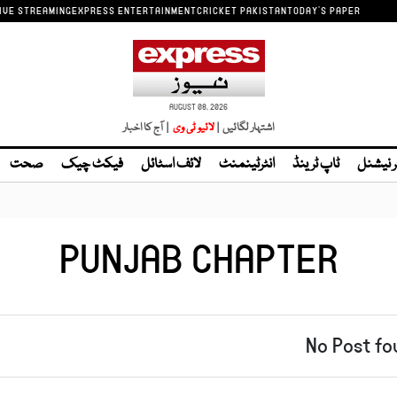
IVE STREAMING
EXPRESS ENTERTAINMENT
CRICKET PAKISTAN
TODAY'S PAPER
AUGUST 08, 2026
اشتہار لگائیں |
لائیو ٹی وی
| آج کا اخبار
ر نیشنل
ٹاپ ٹرینڈ
انٹرٹینمنٹ
لائف اسٹائل
فیکٹ چیک
صحت
PUNJAB CHAPTER
No Post fo