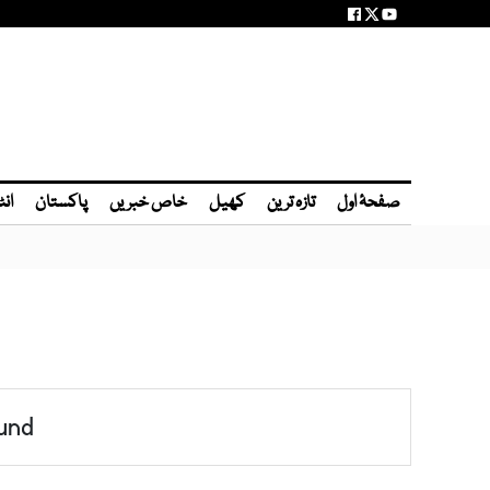
صفحۂ اول
تازہ ترین
کھیل
خاص خبریں
پاکستان
انٹ
und