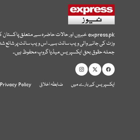
express.pk
خبروں اور حالات حاضرہ سے متعلق پاکستان 
وزٹ کی جانے والی ویب سائٹ ہے۔ اس ویب سائٹ پر شائع شدہ
جملہ حقوق بحق ایکسپریس میڈیا گروپ محفوظ ہیں۔
ایکسپریس کے بارے میں
ضابطہ اخلاق
Privacy Policy