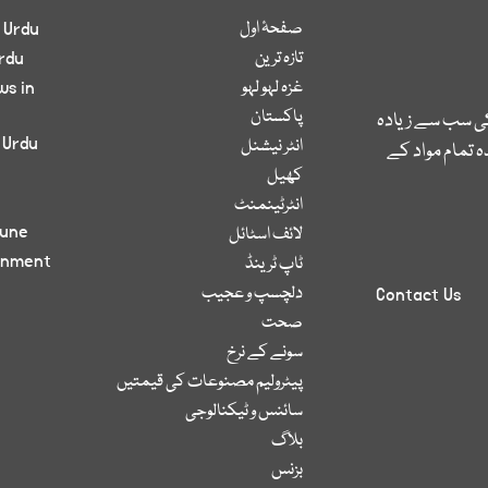
صفحۂ اول
 Urdu
تازہ ترین
rdu
غزہ لہو لہو
ws in
پاکستان
کی سب سے زیادہ
 Urdu
انٹر نیشنل
 تمام مواد کے
کھیل
انٹرٹینمنٹ
bune
لائف اسٹائل
inment
ٹاپ ٹرینڈ
دلچسپ و عجیب
Contact Us
صحت
سونے کے نرخ
پیٹرولیم مصنوعات کی قیمتیں
سائنس و ٹیکنالوجی
بلاگ
بزنس