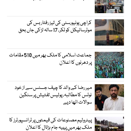
کراچی یونیورسٹی کی تیز رفتار بس کی
موٹرسائیکل کو ٹکر، 17 سالہ لڑکی جاں بحق
جماعت اسلامی کا ملک بھر میں 510 مقامات
پر دھرنوں کا اعلان
میر رضا کے والد کا چیف جسٹس سے از خود
نوٹس کا مطالبہ، پولیس تفتیش پر سنگین
سوالات اٹھا دیے
پیٹرولیم مصنوعات کی قیمتوں پر ٹرانسپورٹرز کا
ملک بھر میں پہیہ جام ہڑتال کا اعلان