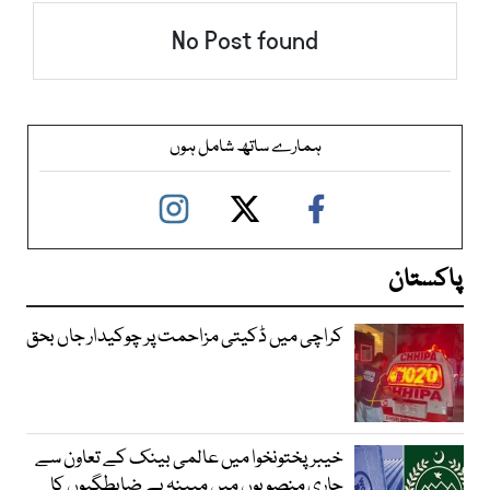
No Post found
ہمارے ساتھ شامل ہوں
پاکستان
کراچی میں ڈکیتی مزاحمت پر چوکیدار جاں بحق
خیبرپختونخوا میں عالمی بینک کے تعاون سے
جاری منصوبوں میں مبینہ بے ضابطگیوں کا