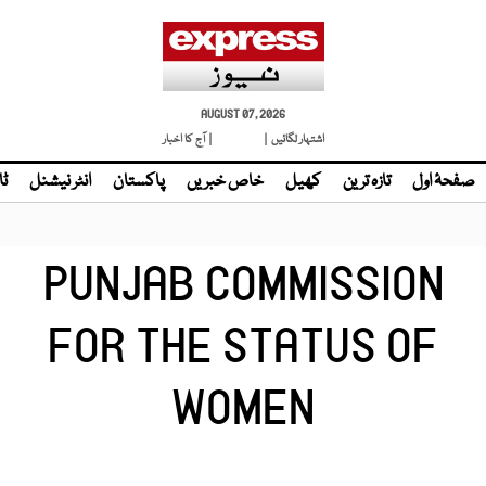
AUGUST 07, 2026
اشتہار لگائیں |
لائیو ٹی وی
| آج کا اخبار
صفحۂ اول
تازہ ترین
کھیل
خاص خبریں
پاکستان
انٹر نیشنل
ٹا
PUNJAB COMMISSION
FOR THE STATUS OF
WOMEN