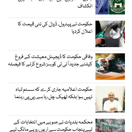
انکشاف
حکومت نے پیٹرول، ڈیزل کی نئی قیمت کا
اعلان کردیا
وفاقی حکومت کا ڈیجیٹل معیشت کے فروغ
کیلئے جدید آئی ٹی کورسز شروع کرنے کا فیصلہ
حکومت اعلامیہ جاری کرے کہ سسٹم تباہ
نہیں ہوا بلکہ ٹھیک چل رہا ہے، پی پی رہنما
محکمہ بلدیات نے صوبے میں انتخابات کے
لیے پنجاب حکومت سے اربوں روپے مانگ لیے