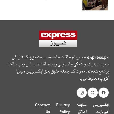
express.pk
خبروں اور حالات حاضرہ سے متعلق پاکستان کی
سب سے زیادہ وزٹ کی جانے والی ویب سائٹ ہے۔ اس ویب سائٹ
پر شائع شدہ تمام مواد کے جملہ حقوق بحق ایکسپریس میڈیا
گروپ محفوظ ہیں۔
ایکسپریس
ضابطہ
Privacy
Contact
کے بارے
اخلاق
Policy
Us