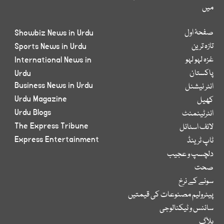
میں
صفحۂ اول
Showbiz News in Urdu
تازہ ترین
Sports News in Urdu
غزہ لہو لہو
International News in
پاکستان
Urdu
Business News in Urdu
انٹر نیشنل
Urdu Magazine
کھیل
Urdu Blogs
انٹرٹینمنٹ
The Express Tribune
لائف اسٹائل
Express Entertainment
ٹاپ ٹرینڈ
دلچسپ و عجیب
صحت
سونے کے نرخ
پیٹرولیم مصنوعات کی قیمتیں
سائنس و ٹیکنالوجی
بلاگ