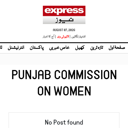
AUGUST 07, 2026
اشتہار لگائیں |
لائیو ٹی وی
| آج کا اخبار
صفحۂ اول
تازہ ترین
کھیل
خاص خبریں
پاکستان
انٹر نیشنل
ٹا
PUNJAB COMMISSION
ON WOMEN
No Post found