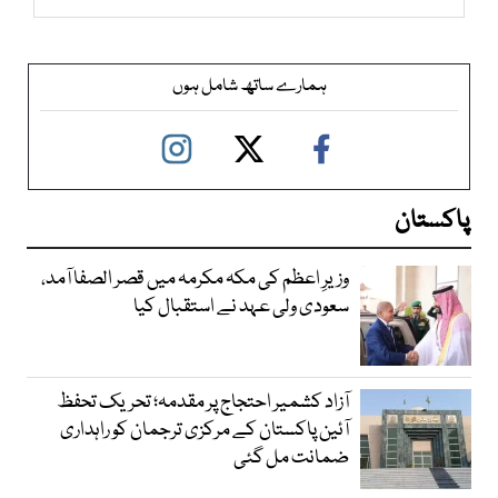
ہمارے ساتھ شامل ہوں
پاکستان
وزیرِ اعظم کی مکہ مکرمہ میں قصر الصفا آمد،
سعودی ولی عہد نے استقبال کیا
آزاد کشمیر احتجاج پر مقدمہ؛ تحریک تحفظ
آئین پاکستان کے مرکزی ترجمان کو راہداری
ضمانت مل گئی