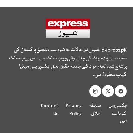
express.pk
خبروں اور حالات حاضرہ سے متعلق پاکستان کی
سب سے زیادہ وزٹ کی جانے والی ویب سائٹ ہے۔ اس ویب سائٹ
پر شائع شدہ تمام مواد کے جملہ حقوق بحق ایکسپریس میڈیا
گروپ محفوظ ہیں۔
ایکسپریس
ضابطہ
Privacy
Contact
کے بارے
اخلاق
Policy
Us
میں