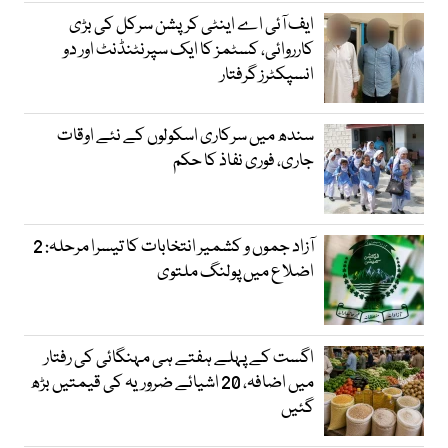
ایف آئی اے اینٹی کرپشن سرکل کی بڑی
کارروائی، کسٹمز کا ایک سپرنٹنڈنٹ اور دو
انسپکٹرز گرفتار
سندھ میں سرکاری اسکولوں کے نئے اوقات
جاری، فوری نفاذ کا حکم
آزاد جموں و کشمیر انتخابات کا تیسرا مرحلہ: 2
اضلاع میں پولنگ ملتوی
اگست کے پہلے ہفتے ہی مہنگائی کی رفتار
میں اضافہ، 20 اشیائے ضروریہ کی قیمتیں بڑھ
گئیں