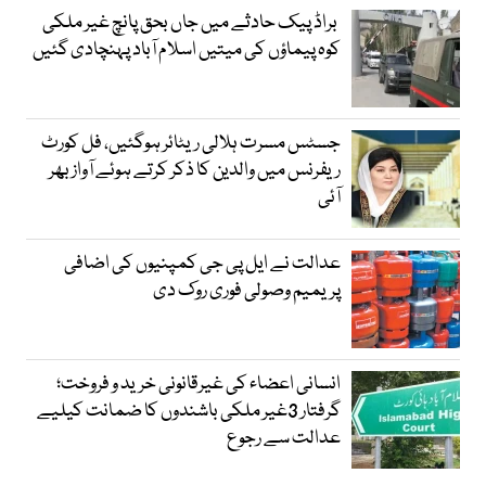
براڈ پیک حادثے میں جاں بحق پانچ غیر ملکی
کوہ پیماؤں کی میتیں اسلام آباد پہنچادی گئیں
جسٹس مسرت ہلالی ریٹائر ہوگئیں، فل کورٹ
ریفرنس میں والدین کا ذکر کرتے ہوئے آواز بھر
آئی
عدالت نے ایل پی جی کمپنیوں کی اضافی
پریمیم وصولی فوری روک دی
انسانی اعضاء کی غیرقانونی خرید و فروخت؛
گرفتار 3غیر ملکی باشندوں کا ضمانت کیلیے
عدالت سے رجوع