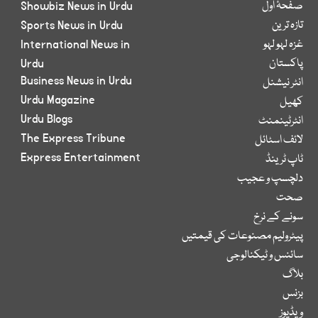
صفحۂ اول
Showbiz News in Urdu
تازہ ترین
Sports News in Urdu
غزہ لہو لہو
International News in
پاکستان
Urdu
Business News in Urdu
انٹر نیشنل
Urdu Magazine
کھیل
Urdu Blogs
انٹرٹینمنٹ
The Express Tribune
لائف اسٹائل
Express Entertainment
ٹاپ ٹرینڈ
دلچسپ و عجیب
صحت
سونے کے نرخ
پیٹرولیم مصنوعات کی قیمتیں
سائنس و ٹیکنالوجی
بلاگ
بزنس
ویڈیوز