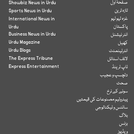
صفحۂ اول
Showbiz News in Urdu
تازہ ترین
Sports News in Urdu
غزہ لہو لہو
International News in
پاکستان
Urdu
Business News in Urdu
انٹر نیشنل
Urdu Magazine
کھیل
Urdu Blogs
انٹرٹینمنٹ
The Express Tribune
لائف اسٹائل
Express Entertainment
ٹاپ ٹرینڈ
دلچسپ و عجیب
صحت
سونے کے نرخ
پیٹرولیم مصنوعات کی قیمتیں
سائنس و ٹیکنالوجی
بلاگ
بزنس
ویڈیوز