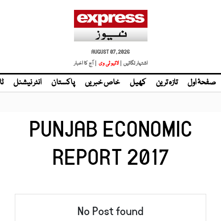
AUGUST 07, 2026
اشتہار لگائیں |
لائیو ٹی وی
| آج کا اخبار
صفحۂ اول
تازہ ترین
کھیل
خاص خبریں
پاکستان
انٹر نیشنل
ٹا
PUNJAB ECONOMIC
REPORT 2017
No Post found