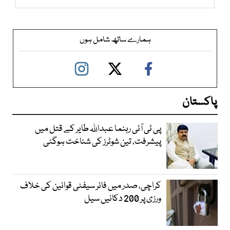
ہمارے ساتھ شامل ہوں
پاکستان
پی ٹی آئی رہنما عبداللہ طایر کے قتل میں
پیشرفت، تین شوٹرز کی شناخت ہوگئی
کراچی، صدر میں فائر سیفٹی قوانین کی خلاف
ورزی پر 200 دکانیں سیل