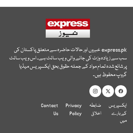
express.pk
خبروں اور حالات حاضرہ سے متعلق پاکستان کی
سب سے زیادہ وزٹ کی جانے والی ویب سائٹ ہے۔ اس ویب سائٹ
پر شائع شدہ تمام مواد کے جملہ حقوق بحق ایکسپریس میڈیا
گروپ محفوظ ہیں۔
ایکسپریس
ضابطہ
Privacy
Contact
کے بارے
اخلاق
Policy
Us
میں