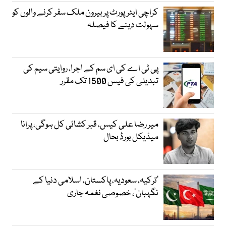
کراچی ایئرپورٹ پر بیرون ملک سفر کرنے والوں کو
سہولت دینے کا فیصلہ
پی ٹی اے کی ای سم کے اجرا، روایتی سیم کی
تبدیلی کی فیس 1500 تک مقرر
میر رضا علی کیس، قبر کشائی کل ہوگی، پرانا
میڈیکل بورڈ بحال
‘ترکیہ، سعودیہ، پاکستان، اسلامی دنیا کے
نگہبان’، خصوصی نغمہ جاری