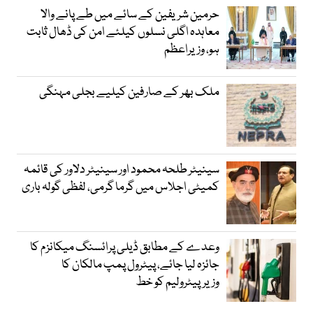
حرمین شریفین کے سائے میں طے پانے والا
معاہدہ اگلی نسلوں کیلئے امن کی ڈھال ثابت
ہو، وزیراعظم
ملک بھر کے صارفین کیلیے بجلی مہنگی
سینیٹر طلحہ محمود اور سینیٹر دلاور کی قائمہ
کمیٹی اجلاس میں گرما گرمی، لفظی گولہ باری
وعدے کے مطابق ڈیلی پرائسنگ میکانزم کا
جائزہ لیا جائے، پیٹرول پمپ مالکان کا
وزیرپیٹرولیم کو خط