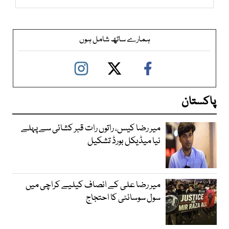
ہمارے ساتھ شامل ہوں
پاکستان
میر رضا کیس، راتوں رات قبر کشائی سے پہلے
نیا میڈیکل بورڈ تشکیل
میر رضا علی کے انصاف کیلیے کراچی میں
سول سوسائٹی کا احتجاج