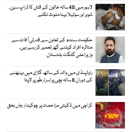
لاہور میں 40 سالہ خاتون کے قتل کا ڈراپ سین،
شوہر اور سوتیلا بیٹا ملوث نکلے
حکومت سندھ کے تعاون سے قدرتی آفات سے
متاثرہ افراد کیلئے گھر تعمیر کر رہے ہیں،
وزیراعلیٰ گلگت بلتستان
راولپنڈی میں والد کے ساتھ گاڑی میں بیٹھنے
کے دوران 6 سالہ بچی پراسرار طور پر لاپتا
کراچی میں ڈکیتی مزاحمت پر چوکیدار جاں بحق