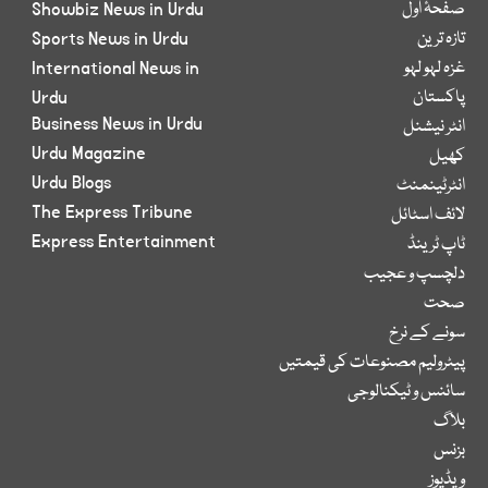
صفحۂ اول
Showbiz News in Urdu
تازہ ترین
Sports News in Urdu
غزہ لہو لہو
International News in
پاکستان
Urdu
Business News in Urdu
انٹر نیشنل
Urdu Magazine
کھیل
Urdu Blogs
انٹرٹینمنٹ
The Express Tribune
لائف اسٹائل
Express Entertainment
ٹاپ ٹرینڈ
دلچسپ و عجیب
صحت
سونے کے نرخ
پیٹرولیم مصنوعات کی قیمتیں
سائنس و ٹیکنالوجی
بلاگ
بزنس
ویڈیوز