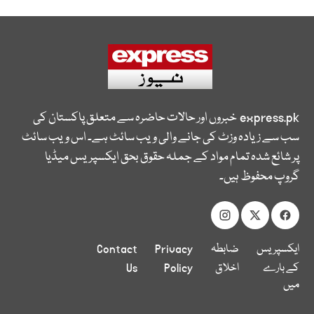
express.pk
خبروں اور حالات حاضرہ سے متعلق پاکستان کی
سب سے زیادہ وزٹ کی جانے والی ویب سائٹ ہے۔ اس ویب سائٹ
پر شائع شدہ تمام مواد کے جملہ حقوق بحق ایکسپریس میڈیا
گروپ محفوظ ہیں۔
ایکسپریس
ضابطہ
Privacy
Contact
کے بارے
اخلاق
Policy
Us
میں