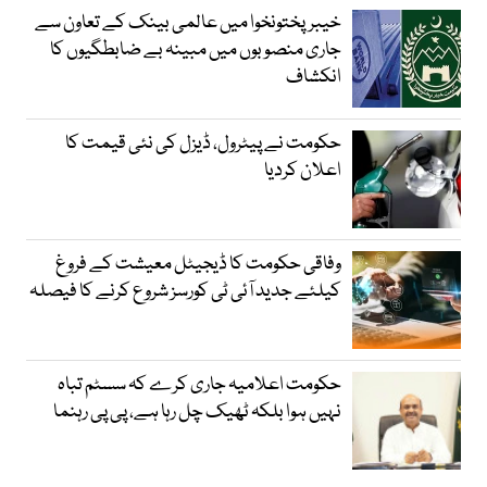
خیبرپختونخوا میں عالمی بینک کے تعاون سے
جاری منصوبوں میں مبینہ بے ضابطگیوں کا
انکشاف
حکومت نے پیٹرول، ڈیزل کی نئی قیمت کا
اعلان کردیا
وفاقی حکومت کا ڈیجیٹل معیشت کے فروغ
کیلئے جدید آئی ٹی کورسز شروع کرنے کا فیصلہ
حکومت اعلامیہ جاری کرے کہ سسٹم تباہ
نہیں ہوا بلکہ ٹھیک چل رہا ہے، پی پی رہنما