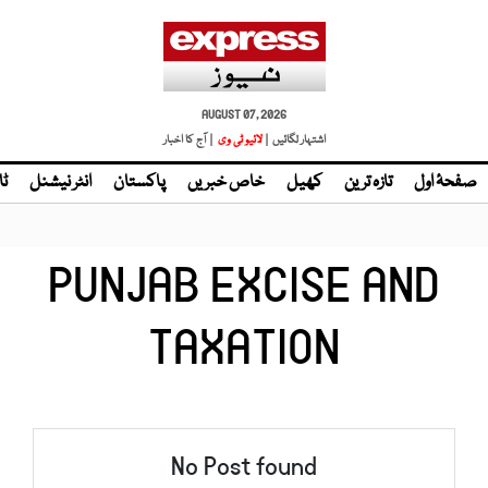
AUGUST 07, 2026
اشتہار لگائیں |
| آج کا اخبار
صفحۂ اول
تازہ ترین
کھیل
خاص خبریں
پاکستان
انٹر نیشنل
ٹا
PUNJAB EXCISE AND
TAXATION
No Post found