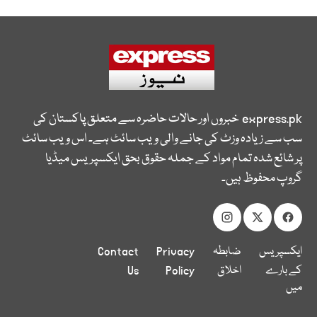
express.pk
خبروں اور حالات حاضرہ سے متعلق پاکستان کی
سب سے زیادہ وزٹ کی جانے والی ویب سائٹ ہے۔ اس ویب سائٹ
پر شائع شدہ تمام مواد کے جملہ حقوق بحق ایکسپریس میڈیا
گروپ محفوظ ہیں۔
ایکسپریس
ضابطہ
Privacy
Contact
کے بارے
اخلاق
Policy
Us
میں