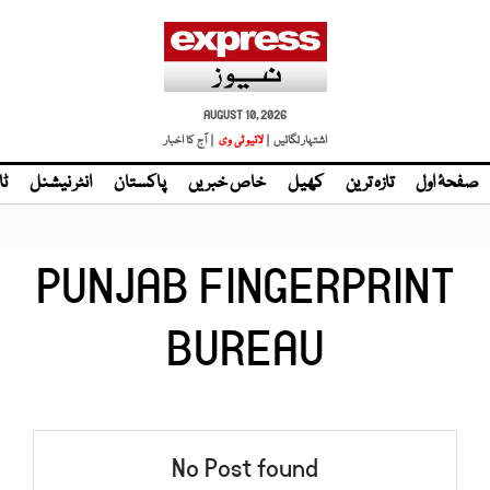
AUGUST 10, 2026
اشتہار لگائیں |
| آج کا اخبار
صفحۂ اول
تازہ ترین
کھیل
خاص خبریں
پاکستان
انٹر نیشنل
ٹا
PUNJAB FINGERPRINT
BUREAU
No Post found