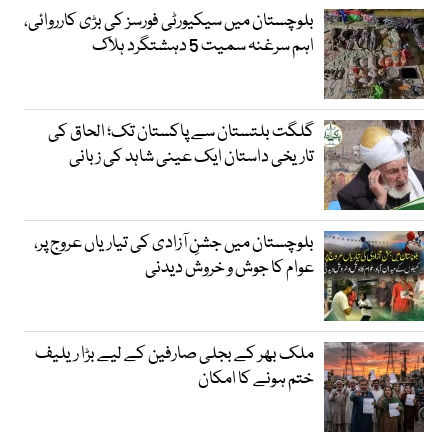
بلوچستان میں سیکیورٹی فورسز کی بڑی کارروائی،
اہم سرغنہ سمیت 5 دہشتگرد ہلاک
گلگت بلتستان سے پاکستان تک؛ الحاق کی
تاریخی داستان ایک عینی شاہد کی زبانی
بلوچستان میں جشنِ آزادی کی تیاریاں عروج پر،
عوام کا جوش و خروش دیدنی
ملک بھر کے بجلی صارفین کے لیے بڑا ریلیف
ختم ہونے کا امکان