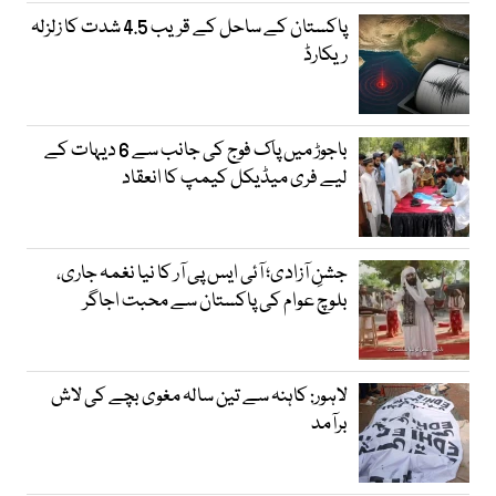
پاکستان کے ساحل کے قریب 4.5 شدت کا زلزلہ
ریکارڈ
باجوڑ میں پاک فوج کی جانب سے 6 دیہات کے
لیے فری میڈیکل کیمپ کا انعقاد
جشنِ آزادی؛ آئی ایس پی آر کا نیا نغمہ جاری،
بلوچ عوام کی پاکستان سے محبت اجاگر
لاہور: کاہنہ سے تین سالہ مغوی بچے کی لاش
برآمد