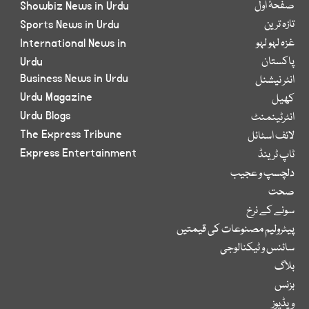
صفحۂ اول
Showbiz News in Urdu
تازہ ترین
Sports News in Urdu
غزہ لہو لہو
International News in
پاکستان
Urdu
Business News in Urdu
انٹر نیشنل
Urdu Magazine
کھیل
Urdu Blogs
انٹرٹینمنٹ
The Express Tribune
لائف اسٹائل
Express Entertainment
ٹاپ ٹرینڈ
دلچسپ و عجیب
صحت
سونے کے نرخ
پیٹرولیم مصنوعات کی قیمتیں
سائنس و ٹیکنالوجی
بلاگ
بزنس
ویڈیوز