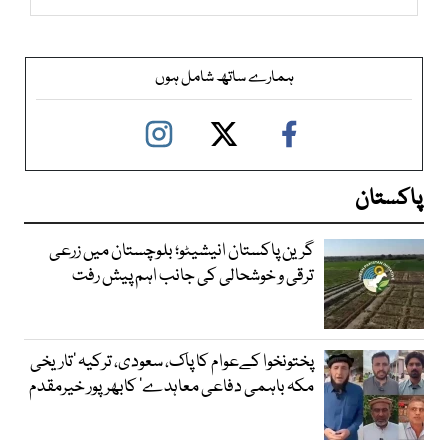
ہمارے ساتھ شامل ہوں
پاکستان
گرین پاکستان انیشیٹو؛ بلوچستان میں زرعی
ترقی و خوشحالی کی جانب اہم پیش رفت
پختونخوا کےعوام کا پاک، سعودی، ترکیہ ’تاریخی
مکہ باہمی دفاعی معاہدے‘ کابھرپور خیرمقدم