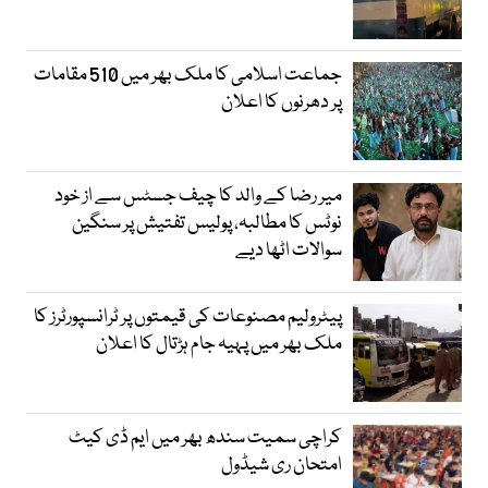
جماعت اسلامی کا ملک بھر میں 510 مقامات
پر دھرنوں کا اعلان
میر رضا کے والد کا چیف جسٹس سے از خود
نوٹس کا مطالبہ، پولیس تفتیش پر سنگین
سوالات اٹھا دیے
پیٹرولیم مصنوعات کی قیمتوں پر ٹرانسپورٹرز کا
ملک بھر میں پہیہ جام ہڑتال کا اعلان
کراچی سمیت سندھ بھر میں ایم ڈی کیٹ
امتحان ری شیڈول