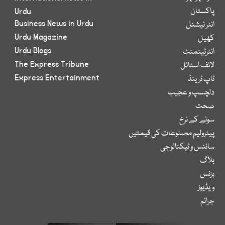
پاکستان
Urdu
Business News in Urdu
انٹر نیشنل
Urdu Magazine
کھیل
Urdu Blogs
انٹرٹینمنٹ
The Express Tribune
لائف اسٹائل
Express Entertainment
ٹاپ ٹرینڈ
دلچسپ و عجیب
صحت
سونے کے نرخ
پیٹرولیم مصنوعات کی قیمتیں
سائنس و ٹیکنالوجی
بلاگ
بزنس
ویڈیوز
جرائم