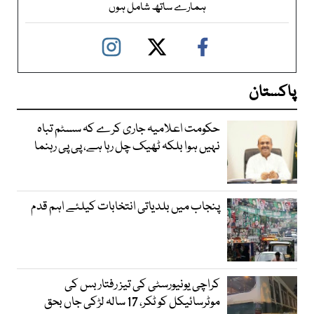
ہمارے ساتھ شامل ہوں
پاکستان
حکومت اعلامیہ جاری کرے کہ سسٹم تباہ
نہیں ہوا بلکہ ٹھیک چل رہا ہے، پی پی رہنما
پنجاب میں بلدیاتی انتخابات کیلئے اہم قدم
کراچی یونیورسٹی کی تیز رفتار بس کی
موٹرسائیکل کو ٹکر، 17 سالہ لڑکی جاں بحق