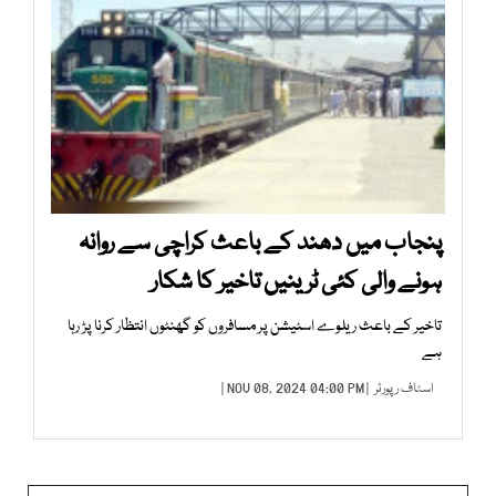
پنجاب میں دھند کے باعث کراچی سے روانہ
ہونے والی کئی ٹرینیں تاخیر کا شکار
تاخیر کے باعث ریلوے اسٹیشن پر مسافروں کو گھنٹوں انتظار کرنا پڑ رہا
ہے
اسٹاف رپورٹر
| NOV 08, 2024 04:00 PM |