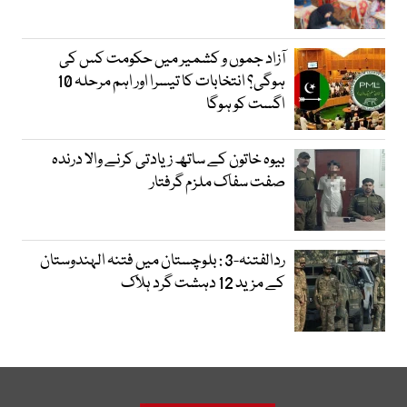
آزاد جموں و کشمیر میں حکومت کس کی
ہوگی؟ انتخابات کا تیسرا اور اہم مرحلہ 10
اگست کو ہوگا
بیوہ خاتون کے ساتھ زیادتی کرنے والا درندہ
صفت سفاک ملزم گرفتار
ردالفتنہ-3 : بلوچستان میں فتنہ الہندوستان
کے مزید 12 دہشت گرد ہلاک