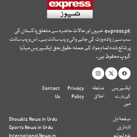
express.pk
خبروں اور حالات حاضرہ سے متعلق پاکستان کی
سب سے زیادہ وزٹ کی جانے والی ویب سائٹ ہے۔ اس ویب سائٹ
پر شائع شدہ تمام مواد کے جملہ حقوق بحق ایکسپریس میڈیا
گروپ محفوظ ہیں۔
ایکسپریس
ضابطہ
Privacy
Contact
کے بارے
اخلاق
Policy
Us
میں
صفحۂ اول
Showbiz News in Urdu
تازہ ترین
Sports News in Urdu
غزہ لہو لہو
International News in