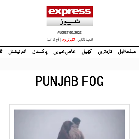
AUGUST 06, 2026
اشتہار لگائیں |
| آج کا اخبار
صفحۂ اول
تازہ ترین
کھیل
خاص خبریں
پاکستان
انٹر نیشنل
ٹا
PUNJAB FOG