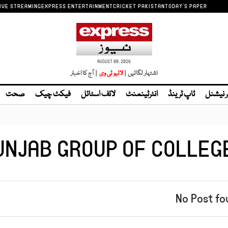
IVE STREAMING
EXPRESS ENTERTAINMENT
CRICKET PAKISTAN
TODAY'S PAPER
AUGUST 08, 2026
اشتہار لگائیں |
| آج کا اخبار
ر نیشنل
ٹاپ ٹرینڈ
انٹرٹینمنٹ
لائف اسٹائل
فیکٹ چیک
صحت
UNJAB GROUP OF COLLEG
No Post fo