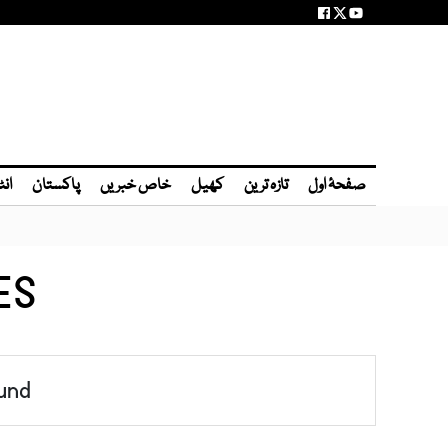
صفحۂ اول
تازہ ترین
کھیل
خاص خبریں
پاکستان
انٹ
ES
und