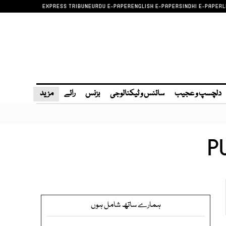
EXPRESS TRIBUNE
URDU E-PAPER
ENGLISH E-PAPER
SINDHI E-PAPER
L
دلچسپ و عجیب
سائنس و ٹیکنالوجی
بزنس
رائے
مزید
P
ہمارے ساتھ شامل ہوں