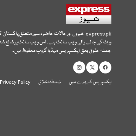
express.pk
خبروں اور حالات حاضرہ سے متعلق پاکستان 
وزٹ کی جانے والی ویب سائٹ ہے۔ اس ویب سائٹ پر شائع شدہ
جملہ حقوق بحق ایکسپریس میڈیا گروپ محفوظ ہیں۔
ایکسپریس کے بارے میں
ضابطہ اخلاق
Privacy Policy