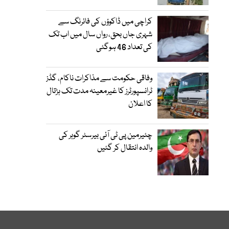
کراچی میں ڈاکوؤں کی فائرنگ سے
شہری جاں بحق، رواں سال میں اب تک
کی تعداد 46 ہوگئی
وفاقی حکومت سے مذاکرات ناکام، گڈز
ٹرانسپورٹرز کا غیرمعینہ مدت تک ہڑتال
کا اعلان
چئیرمین پی ٹی آئی بیرسٹر گوہر کی
والدہ انتقال کر گئیں