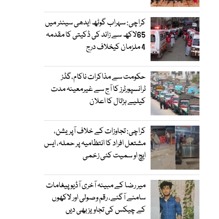
کراچی: سہراب گوٹھ ایدھی سینٹر میں
65لاکھ سے زائد کی ڈکیتی کا مقدمہ
4 ملزمان کیخلاف درج
حکومت سے مذاکرات ناکام،گڈز
ٹرانسپورٹرز کا آج سے غیرمعینہ مدت
کیلیے ہڑتال کا اعلان
کراچی: تجاوزات کے خلاف آپریشن،
مشتعل افراد کا انتظامیہ پر حملہ، ایس
ایچ او سمیت کئی زخمی
میر رضا کے مبینہ آخری آڈیو پیغامات
سامنے آگئے، رقم وصولی اور لاکھوں
کے چیکس کی تجاویز بھی دیں