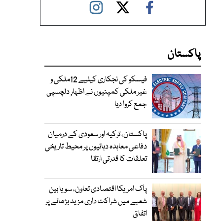
پاکستان
فیسکو کی نجکاری کیلیے 12ملکی و
غیر ملکی کمپنیوں نے اظہارِ دلچسپی
جمع کروا دیا
پاکستان، ترکیہ اور سعودی کے درمیان
دفاعی معاہدہ دہائیوں پر محیط تاریخی
تعلقات کا قدرتی ارتقا
پاک امریکا اقتصادی تعاون، سویا بین
شعبے میں شراکت داری مزید بڑھانے پر
اتفاق