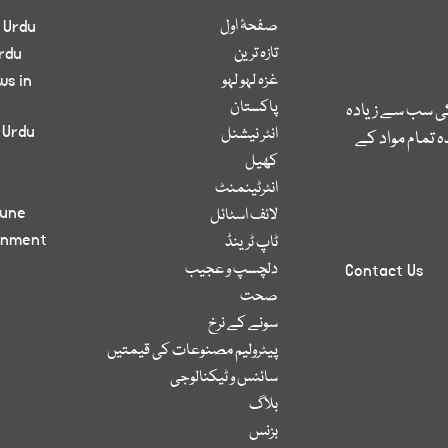
صفحۂ اول
 Urdu
تازہ ترین
rdu
غزہ لہو لہو
ws in
پاکستان
کی سب سے زیادہ
 Urdu
انٹر نیشنل
 تمام مواد کے
کھیل
انٹرٹینمنٹ
bune
لائف اسٹائل
inment
ٹاپ ٹرینڈ
دلچسپ و عجیب
Contact Us
صحت
سونے کے نرخ
پیٹرولیم مصنوعات کی قیمتیں
سائنس و ٹیکنالوجی
بلاگ
بزنس