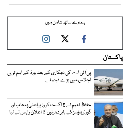
ہمارے ساتھ شامل ہوں
پاکستان
پی آئی اے کی نجکاری کے بعد بورڈ کے اہم ترین
اجلاس میں بڑے فیصلے
حافظ نعیم نے 9 اگست کو وزیراعلیٰ پنجاب اور
گورنر ہاؤسز کے باہر دھرنوں کا اعلان واپس لے لیا