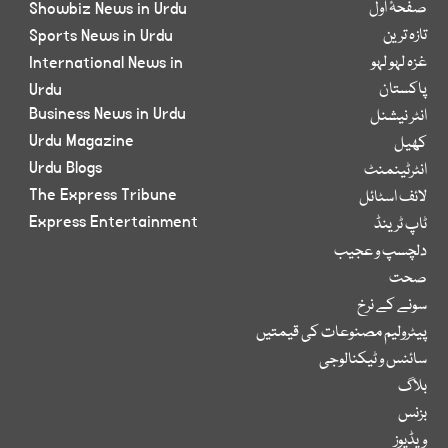
صفحۂ اول
Showbiz News in Urdu
تازہ ترین
Sports News in Urdu
غزہ لہو لہو
International News in
پاکستان
Urdu
Business News in Urdu
انٹر نیشنل
Urdu Magazine
کھیل
Urdu Blogs
انٹرٹینمنٹ
The Express Tribune
لائف اسٹائل
Express Entertainment
ٹاپ ٹرینڈ
دلچسپ و عجیب
صحت
سونے کے نرخ
پیٹرولیم مصنوعات کی قیمتیں
سائنس و ٹیکنالوجی
بلاگ
بزنس
ویڈیوز