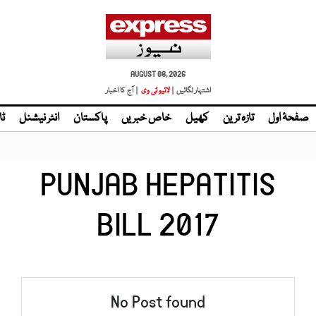
AUGUST 08, 2026
اشتہار لگائیں |
لائیو ٹی وی
| آج کا اخبار
صفحۂ اول
تازہ ترین
کھیل
خاص خبریں
پاکستان
انٹر نیشنل
ٹا
PUNJAB HEPATITIS
BILL 2017
No Post found