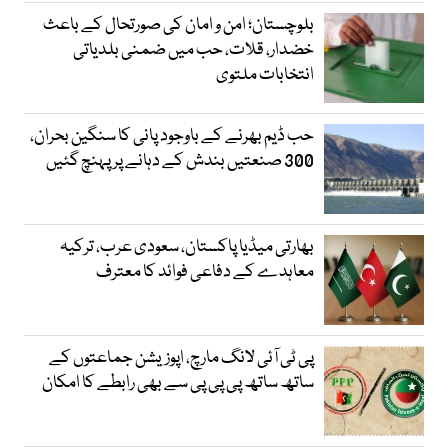
بلوچستان؛ امن و امان کی صورتحال کے باعث
خضدار، قلات، حب میں ضمنی بلدیاتی
انتخابات ملتوی
حب ڈیم بھرنے کے باوجود پانی کا سنگین بحران،
300 صنعتیں بندش کے دہانے پر پہنچ گئیں
بھارتی میڈیا پاکستان، سعودی عرب، ترکیہ
معاہدے کے دفاعی فوائد کا معترف
پی ٹی آئی لانگ مارچ، اپوزیشن جماعتوں کے
ساتھ ساتھ پی پی پی سے بھی رابطے کا امکان