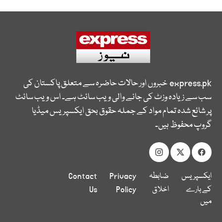
express.pk
خبروں اور حالات حاضرہ سے متعلق پاکستان کی
سب سے زیادہ وزٹ کی جانے والی ویب سائٹ ہے۔ اس ویب سائٹ
پر شائع شدہ تمام مواد کے جملہ حقوق بحق ایکسپریس میڈیا
گروپ محفوظ ہیں۔
ایکسپریس
ضابطہ
Privacy
Contact
کے بارے
اخلاق
Policy
Us
میں