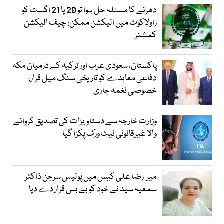
دھرنے کا مسئلہ حل ہوا تو 20 یا 21 اگست کو
راولاکوٹ میں الیکشن ممکن: چیف الیکشن
کمشنر
پاکستان، سعودی عرب اور ترکیہ کے درمیان مکہ
دفاعی معاہدے کو تاریخی سنگ میل قرار،
خصوصی نغمہ جاری
وزارت خارجہ سے دستاویزات کی تصدیق کروانے
والا غیرقانونی نیٹ ورک پکڑا گیا
میر رضا علی کیس میں پولیس سرجن ڈاکٹر
سمعیہ سید نے خود کو بے بس قرار دے دیا