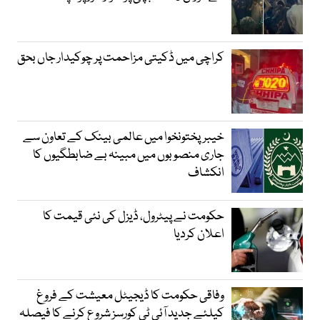
کراچی میں ڈکیتی مزاحمت پر چوکیدار جاں بحق
خیبرپختونخوا میں عالمی بینک کے تعاون سے
جاری منصوبوں میں مبینہ بے ضابطگیوں کا
انکشاف
حکومت نے پیٹرول، ڈیزل کی نئی قیمت کا
اعلان کردیا
وفاقی حکومت کا ڈیجیٹل معیشت کے فروغ
کیلئے جدید آئی ٹی کورسز شروع کرنے کا فیصلہ