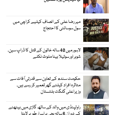
میر رضا علی کے انصاف کیلیے کراچی میں
سول سوسائٹی کا احتجاج
لاہور میں 40 سالہ خاتون کے قتل کا ڈراپ سین،
شوہر اور سوتیلا بیٹا ملوث نکلے
حکومت سندھ کے تعاون سے قدرتی آفات سے
متاثرہ افراد کیلئے گھر تعمیر کر رہے ہیں،
وزیراعلیٰ گلگت بلتستان
راولپنڈی میں والد کے ساتھ گاڑی میں بیٹھنے
کے دوران 6 سالہ بچی پراسرار طور پر لاپتا