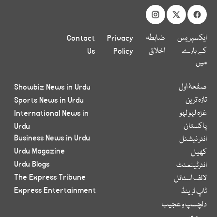
ایکسپریس
ضابطہ
Privacy
Contact
کے بارے
اخلاق
Policy
Us
میں
صفحۂ اول
Showbiz News in Urdu
تازہ ترین
Sports News in Urdu
غزہ لہو لہو
International News in
پاکستان
Urdu
Business News in Urdu
انٹر نیشنل
Urdu Magazine
کھیل
Urdu Blogs
انٹرٹینمنٹ
The Express Tribune
لائف اسٹائل
Express Entertainment
ٹاپ ٹرینڈ
دلچسپ و عجیب