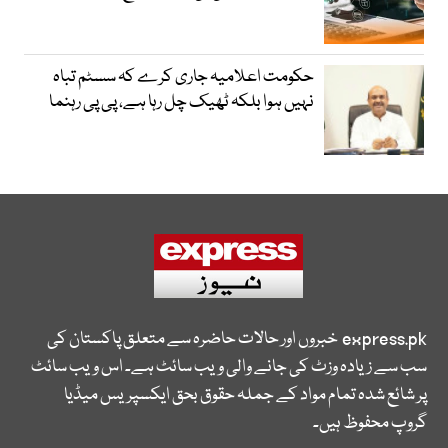
حکومت اعلامیہ جاری کرے کہ سسٹم تباہ
نہیں ہوا بلکہ ٹھیک چل رہا ہے، پی پی رہنما
express.pk
خبروں اور حالات حاضرہ سے متعلق پاکستان کی
سب سے زیادہ وزٹ کی جانے والی ویب سائٹ ہے۔ اس ویب سائٹ
پر شائع شدہ تمام مواد کے جملہ حقوق بحق ایکسپریس میڈیا
گروپ محفوظ ہیں۔