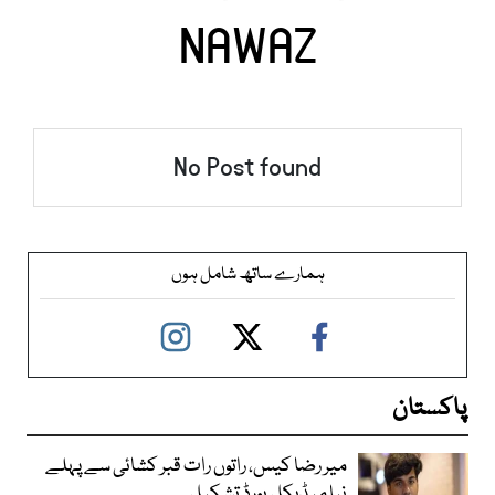
NAWAZ
No Post found
ہمارے ساتھ شامل ہوں
پاکستان
میر رضا کیس، راتوں رات قبر کشائی سے پہلے
نیا میڈیکل بورڈ تشکیل