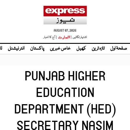
AUGUST 07, 2026
اشتہار لگائیں |
| آج کا اخبار
صفحۂ اول
تازہ ترین
کھیل
خاص خبریں
پاکستان
انٹر نیشنل
ٹا
PUNJAB HIGHER
EDUCATION
DEPARTMENT (HED)
SECRETARY NASIM