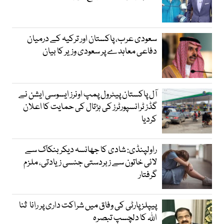
سعودی عرب، پاکستان اور ترکیہ کے درمیان
دفاعی معاہدے پر سعودی وزیر کا بیان
آل پاکستان پیٹرول پمپ اونرز ایسوسی ایشن نے
گڈز ٹرانسپورٹرز کی ہڑتال کی حمایت کا اعلان
کردیا
راولپنڈی: شادی کا جھانسہ دیکر بنکاک سے
لائی خاتون سے زبردستی جنسی زیادتی، ملزم
گرفتار
پیپلز پارٹی کی وفاق میں شراکت داری پر رانا ثنا
اللہ کا دلچسپ تبصرہ