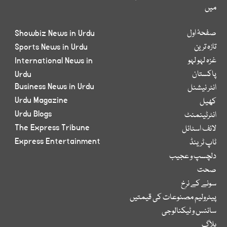
میں
صفحۂ اول
Showbiz News in Urdu
تازہ ترین
Sports News in Urdu
غزہ لہو لہو
International News in
پاکستان
Urdu
Business News in Urdu
انٹر نیشنل
Urdu Magazine
کھیل
Urdu Blogs
انٹرٹینمنٹ
The Express Tribune
لائف اسٹائل
Express Entertainment
ٹاپ ٹرینڈ
دلچسپ و عجیب
صحت
سونے کے نرخ
پیٹرولیم مصنوعات کی قیمتیں
سائنس و ٹیکنالوجی
بلاگ