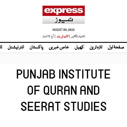
AUGUST 08, 2026
اشتہار لگائیں |
لائیو ٹی وی
| آج کا اخبار
صفحۂ اول
تازہ ترین
کھیل
خاص خبریں
پاکستان
انٹر نیشنل
ٹا
PUNJAB INSTITUTE
OF QURAN AND
SEERAT STUDIES