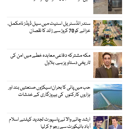
سندر انڈسٹریل اسٹیٹ میں سیل ڈیڈز نامکمل،
خزانے کو 70 کروڑ سے زائد کا نقصان
مکہ مشترکہ دفاعی معاہدہ خطے میں امن کی
تاریخی دستاویز ہے، بلاول
حب میں پانی کا بحران؛سیکڑوں صنعتیں بند اور
ہزاروں کارکنوں کی بیروزگاری کے خدشات
ارشد چائے والا نے پاسپورٹ تجدید کیلئے اسلام
آباد ہائیکورٹ سے رجوع کرلیا