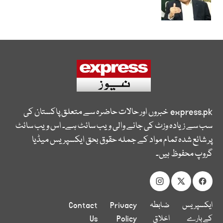
express.pk
خبروں اور حالات حاضرہ سے متعلق پاکستان کی
سب سے زیادہ وزٹ کی جانے والی ویب سائٹ ہے۔ اس ویب سائٹ
پر شائع شدہ تمام مواد کے جملہ حقوق بحق ایکسپریس میڈیا
گروپ محفوظ ہیں۔
ایکسپریس
ضابطہ
Privacy
Contact
کے بارے
اخلاق
Policy
Us