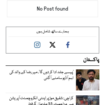
No Post found
ہمارے ساتھ شامل ہوں
پاکستان
’پیسے جلد ادا کر دوں گا‘، میر رضا کے والد کی
اہم آڈیو سامنے آگئی
کراچی: شفیق موڑ پر اینٹی انکروچمنٹ آپریشن
میں مزاحمت، 33 ملزمان گرفتار