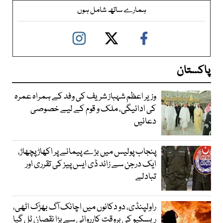
ہمارے ساتھ شامل ہوں
پاکستان
وزیر اعظم شہباز شریف کی وفد کے ہمراہ عمرہ
کی ادائیگی، ملک و قوم کے لیے خصوصی
دعائیں
پنجاب پولیس میں بڑے پیمانے پر اکھاڑ پچھاڑ،
ایک درجن سے زائد ڈی ایس پیز کی تقرری اور
تبادلے
راولپنڈی، دو دکانوں میں اچانک آگ بھڑک اٹھی،
ریسکیو کی بروقت کارروائی سے بڑا نقصان ٹل گیا