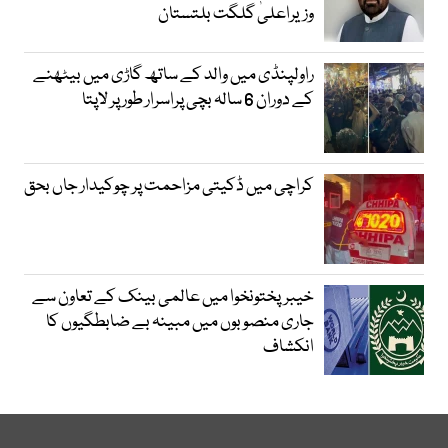
وزیراعلیٰ گلگت بلتستان
راولپنڈی میں والد کے ساتھ گاڑی میں بیٹھنے
کے دوران 6 سالہ بچی پراسرار طور پر لاپتا
کراچی میں ڈکیتی مزاحمت پر چوکیدار جاں بحق
خیبرپختونخوا میں عالمی بینک کے تعاون سے
جاری منصوبوں میں مبینہ بے ضابطگیوں کا
انکشاف