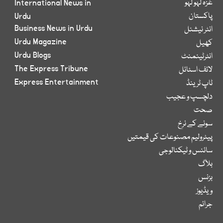
غزہ لہو لہو
International News in
پاکستان
Urdu
Business News in Urdu
انٹر نیشنل
Urdu Magazine
کھیل
Urdu Blogs
انٹرٹینمنٹ
The Express Tribune
لائف اسٹائل
Express Entertainment
ٹاپ ٹرینڈ
دلچسپ و عجیب
صحت
سونے کے نرخ
پیٹرولیم مصنوعات کی قیمتیں
سائنس و ٹیکنالوجی
بلاگ
بزنس
ویڈیوز
جرائم