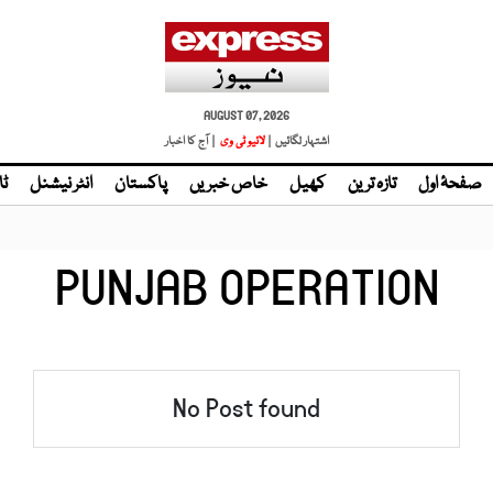
AUGUST 07, 2026
اشتہار لگائیں |
لائیو ٹی وی
| آج کا اخبار
صفحۂ اول
تازہ ترین
کھیل
خاص خبریں
پاکستان
انٹر نیشنل
ٹا
PUNJAB OPERATION
No Post found