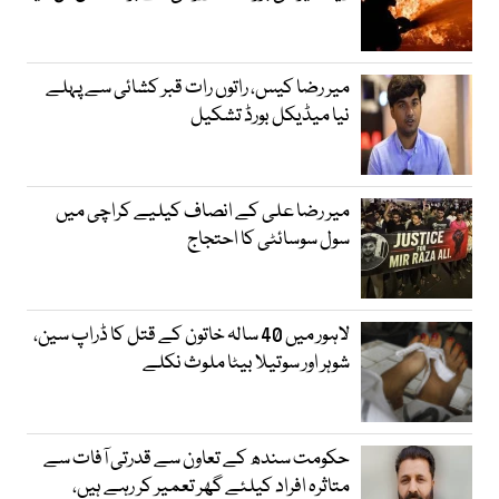
میر رضا کیس، راتوں رات قبر کشائی سے پہلے
نیا میڈیکل بورڈ تشکیل
میر رضا علی کے انصاف کیلیے کراچی میں
سول سوسائٹی کا احتجاج
لاہور میں 40 سالہ خاتون کے قتل کا ڈراپ سین،
شوہر اور سوتیلا بیٹا ملوث نکلے
حکومت سندھ کے تعاون سے قدرتی آفات سے
متاثرہ افراد کیلئے گھر تعمیر کر رہے ہیں،