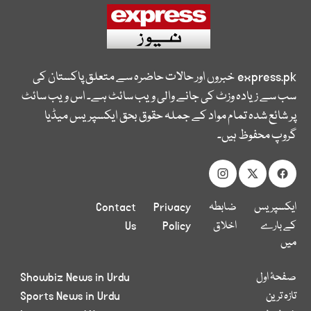
express.pk
خبروں اور حالات حاضرہ سے متعلق پاکستان کی
سب سے زیادہ وزٹ کی جانے والی ویب سائٹ ہے۔ اس ویب سائٹ
پر شائع شدہ تمام مواد کے جملہ حقوق بحق ایکسپریس میڈیا
گروپ محفوظ ہیں۔
ایکسپریس
ضابطہ
Privacy
Contact
کے بارے
اخلاق
Policy
Us
میں
صفحۂ اول
Showbiz News in Urdu
تازہ ترین
Sports News in Urdu