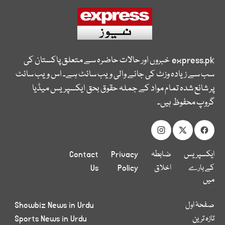
express.pk
خبروں اور حالات حاضرہ سے متعلق پاکستان کی
سب سے زیادہ وزٹ کی جانے والی ویب سائٹ ہے۔ اس ویب سائٹ
پر شائع شدہ تمام مواد کے جملہ حقوق بحق ایکسپریس میڈیا
گروپ محفوظ ہیں۔
ایکسپریس
ضابطہ
Privacy
Contact
کے بارے
اخلاق
Policy
Us
میں
صفحۂ اول
Showbiz News in Urdu
تازہ ترین
Sports News in Urdu