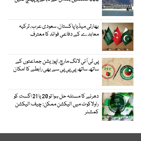
بھارتی میڈیا پاکستان، سعودی عرب، ترکیہ
معاہدے کے دفاعی فوائد کا معترف
پی ٹی آئی لانگ مارچ، اپوزیشن جماعتوں کے
ساتھ ساتھ پی پی پی سے بھی رابطے کا امکان
دھرنے کا مسئلہ حل ہوا تو 20 یا 21 اگست کو
راولاکوٹ میں الیکشن ممکن: چیف الیکشن
کمشنر