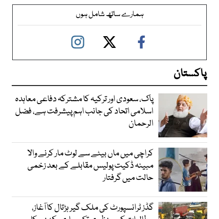
ہمارے ساتھ شامل ہوں
پاکستان
پاک، سعودی اور ترکیہ کا مشترکہ دفاعی معاہدہ
اسلامی اتحاد کی جانب اہم پیشرفت ہے، فضل
الرحمان
کراچی میں ماں بیٹے سے لوٹ مار کرنے والا
مبینہ ڈکیت پولیس مقابلے کے بعد زخمی
حالت میں گرفتار
گڈز ٹرانسپورٹ کی ملک گیر ہڑتال کا آغاز،