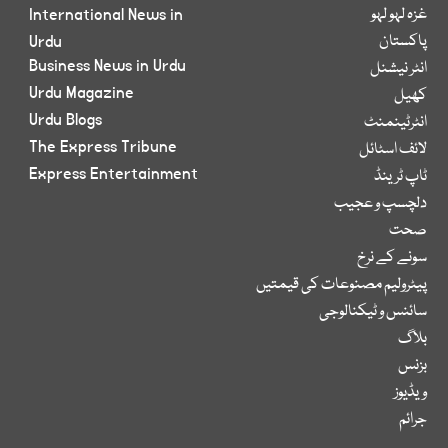
غزہ لہو لہو
International News in
پاکستان
Urdu
Business News in Urdu
انٹر نیشنل
Urdu Magazine
کھیل
Urdu Blogs
انٹرٹینمنٹ
The Express Tribune
لائف اسٹائل
Express Entertainment
ٹاپ ٹرینڈ
دلچسپ و عجیب
صحت
سونے کے نرخ
پیٹرولیم مصنوعات کی قیمتیں
سائنس و ٹیکنالوجی
بلاگ
بزنس
ویڈیوز
جرائم