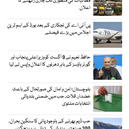
مطالبات کی منظوری تک جاری رکھنے کا
اعلان
پی آئی اے کی نجکاری کے بعد بورڈ کے اہم ترین
اجلاس میں بڑے فیصلے
حافظ نعیم نے 9 اگست کو وزیراعلیٰ پنجاب اور
گورنر ہاؤسز کے باہر دھرنوں کا اعلان واپس لے لیا
بلوچستان؛ امن و امان کی صورتحال کے باعث
خضدار، قلات، حب میں ضمنی بلدیاتی
انتخابات ملتوی
حب ڈیم بھرنے کے باوجود پانی کا سنگین بحران،
300 صنعتیں بندش کے دہانے پر پہنچ گئیں