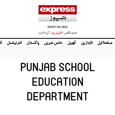
AUGUST 09, 2026
اشتہار لگائیں |
| آج کا اخبار
صفحۂ اول
تازہ ترین
کھیل
خاص خبریں
پاکستان
انٹر نیشنل
ٹا
PUNJAB SCHOOL
EDUCATION
DEPARTMENT