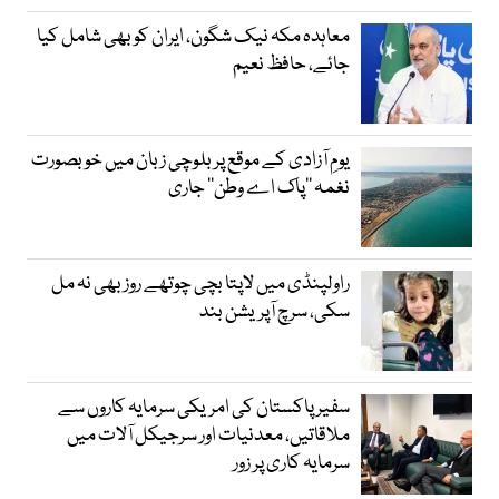
معاہدہ مکہ نیک شگون، ایران کو بھی شامل کیا
جائے، حافظ نعیم
یومِ آزادی کے موقع پر بلوچی زبان میں خوبصورت
نغمہ ’’پاک اے وطن‘‘ جاری
راولپنڈی میں لاپتا بچی چوتھے روز بھی نہ مل
سکی، سرچ آپریشن بند
سفیر پاکستان کی امریکی سرمایہ کاروں سے
ملاقاتیں، معدنیات اور سرجیکل آلات میں
سرمایہ کاری پر زور