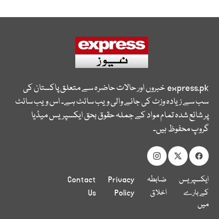
express.pk
خبروں اور حالات حاضرہ سے متعلق پاکستان کی
سب سے زیادہ وزٹ کی جانے والی ویب سائٹ ہے۔ اس ویب سائٹ
پر شائع شدہ تمام مواد کے جملہ حقوق بحق ایکسپریس میڈیا
گروپ محفوظ ہیں۔
ایکسپریس
ضابطہ
Privacy
Contact
کے بارے
اخلاق
Policy
Us
میں