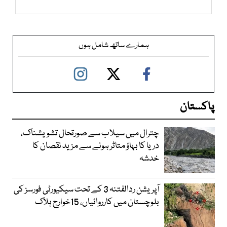
ہمارے ساتھ شامل ہوں
پاکستان
چترال میں سیلاب سے صورتحال تشویشناک،
دریا کا بہاؤ متاثر ہونے سے مزید نقصان کا
خدشہ
آپریشن ردالفتنہ 3 کے تحت سیکیورٹی فورسز کی
بلوچستان میں کارروائیاں، 15خوارج ہلاک