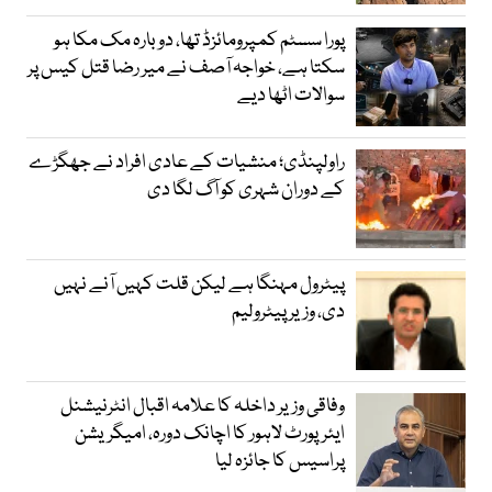
پورا سسٹم کمپرومائزڈ تھا، دوبارہ مک مکا ہو
سکتا ہے، خواجہ آصف نے میر رضا قتل کیس پر
سوالات اٹھا دیے
راولپنڈی؛ منشیات کے عادی افراد نے جھگڑے
کے دوران شہری کو آگ لگا دی
پیٹرول مہنگا ہے لیکن قلت کہیں آنے نہیں
دی، وزیر پیٹرولیم
وفاقی وزیر داخلہ کا علامہ اقبال انٹرنیشنل
ایئرپورٹ لاہور کا اچانک دورہ، امیگریشن
پراسیس کا جائزہ لیا