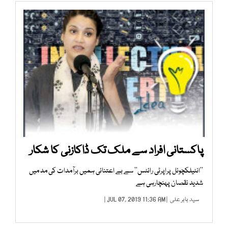
پاکستانی افراد سے ملک تک ڈاکازنی کا شکار
’’انٹیلکچوئل پراپرٹی رائٹس‘‘ سے بے اعتنائی ہمیں برآمدات کی مد میں
شدید نقصان پہنچارہی ہے
سید بابر علی
| JUL 07, 2019 11:36 AM |