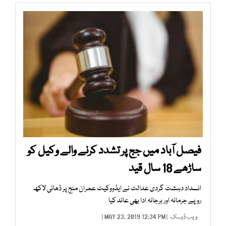
فیصل آباد میں جج پر تشدد کرنے والے وکیل کو
ساڑھے 18 سال قید
انسداد دہشت گردی عدالت نے ایڈووکیٹ عمران منج پر ڈھائی لاکھ
روپے جرمانہ اور ہرجانہ ادا بھی عائد کیا
ویب ڈیسک
| MAY 23, 2019 12:34 PM |