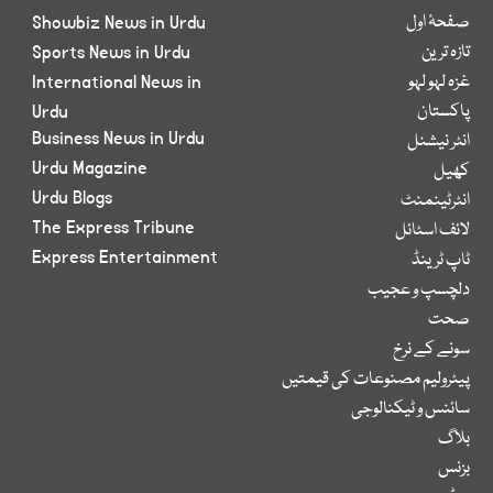
صفحۂ اول
Showbiz News in Urdu
تازہ ترین
Sports News in Urdu
غزہ لہو لہو
International News in
پاکستان
Urdu
Business News in Urdu
انٹر نیشنل
Urdu Magazine
کھیل
Urdu Blogs
انٹرٹینمنٹ
The Express Tribune
لائف اسٹائل
Express Entertainment
ٹاپ ٹرینڈ
دلچسپ و عجیب
صحت
سونے کے نرخ
پیٹرولیم مصنوعات کی قیمتیں
سائنس و ٹیکنالوجی
بلاگ
بزنس