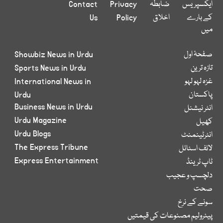
ایکسپریس
ضابطہ
Privacy
Contact
کے بارے
اخلاق
Policy
Us
میں
صفحۂ اول
Showbiz News in Urdu
تازہ ترین
Sports News in Urdu
غزہ لہو لہو
International News in
پاکستان
Urdu
Business News in Urdu
انٹر نیشنل
Urdu Magazine
کھیل
Urdu Blogs
انٹرٹینمنٹ
The Express Tribune
لائف اسٹائل
Express Entertainment
ٹاپ ٹرینڈ
دلچسپ و عجیب
صحت
سونے کے نرخ
پیٹرولیم مصنوعات کی قیمتیں