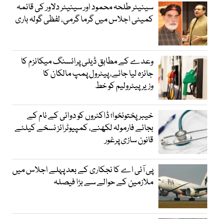
سینیٹر طلحہ محمود اور سینیٹر دلاور کی قائمہ
کمیٹی اجلاس میں گرما گرمی، لفظی گولہ باری
وعدے کے مطابق ڈیلی پرائسنگ میکانزم کا
جائزہ لیا جائے، پیٹرول پمپ مالکان کا
وزیرپیٹرولیم کو خط
خیبرپختونخوا؛ ڈاکٹروں کو دوائی کے نام کے
بجائے فارمولہ لکھنے، کمپیوٹرائز نسخے کیلئے
قانون سازی پرغور
پی آئی اے کا نجکاری کے بعد پہلے اجلاس میں
ملازمین کے حوالے سے بڑا فیصلہ