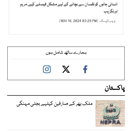
انسانی جانوں کو نقصان سے بچانے کے لیے مشکل فیصلے کیے، مریم
اورنگزیب
ویب ڈیسک
| NOV 18, 2024 03:29 PM |
ہمارے ساتھ شامل ہوں
پاکستان
ملک بھر کے صارفین کیلیے بجلی مہنگی