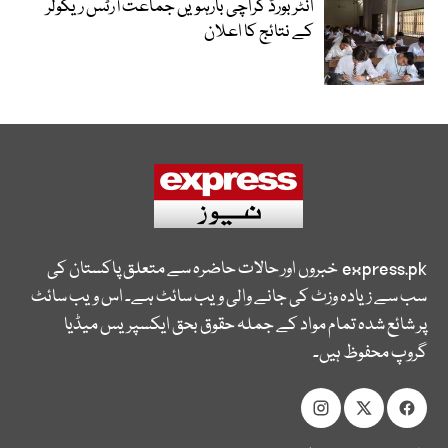
انٹر بورڈ کراچی بارہویں جماعت آرٹس ریگولر
کے نتائج کا اعلان
express.pk
خبروں اور حالات حاضرہ سے متعلق پاکستان کی
سب سے زیادہ وزٹ کی جانے والی ویب سائٹ ہے۔ اس ویب سائٹ
پر شائع شدہ تمام مواد کے جملہ حقوق بحق ایکسپریس میڈیا
گروپ محفوظ ہیں۔