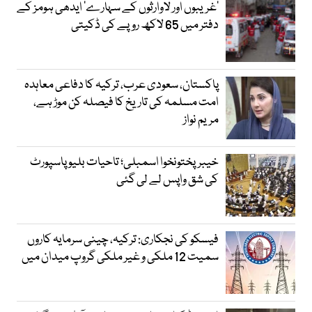
’غریبوں اور لاوارثوں کے سہارے‘ ایدھی ہومز کے
دفتر میں 65 لاکھ روپے کی ڈکیتی
پاکستان، سعودی عرب، ترکیہ کا دفاعی معاہدہ
امت مسلمہ کی تاریخ کا فیصلہ کن موڑ ہے،
مریم نواز
خیبرپختونخوا اسمبلی؛ تاحیات بلیو پاسپورٹ
کی شق واپس لے لی گئی
فیسکو کی نجکاری: ترکیہ، چینی سرمایہ کاروں
سمیت 12 ملکی و غیر ملکی گروپ میدان میں