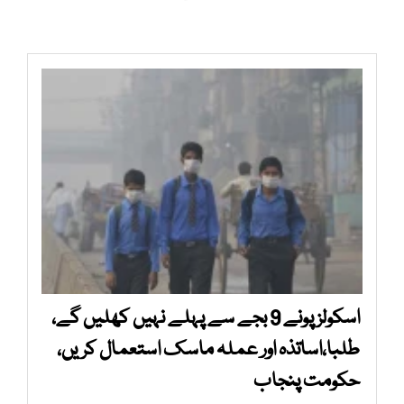
اسکولز پونے 9 بجے سے پہلے نہیں کھلیں گے،
طلبا،اساتذہ اور عملہ ماسک استعمال کریں،
حکومت پنجاب