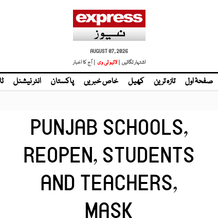
AUGUST 07, 2026
اشتہار لگائیں |
| آج کا اخبار
صفحۂ اول
تازہ ترین
کھیل
خاص خبریں
پاکستان
انٹر نیشنل
ٹا
PUNJAB SCHOOLS,
REOPEN, STUDENTS
AND TEACHERS,
MASK