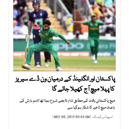
پاکستان اور انگلینڈ کے درمیان ون ڈے سیریز
کا پہلا میچ آج کھیلا جائے گا
میچ پاکستانی وقت کے مطابق شام 5 بجے شروع ہونا تھا تاہم بارش کے
باعث میچ تاخیر کا شکار ہوگیا ہے
اسپورٹس ڈیسک
| MAY 08, 2019 09:49 AM |