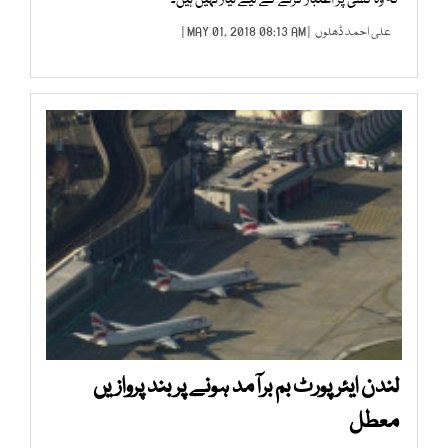
علی احمد ڈھلوں
| MAY 01, 2018 08:13 AM |
لندن ایئرپورٹ بم برآمد ہونے پر بند پروازیں
معطل