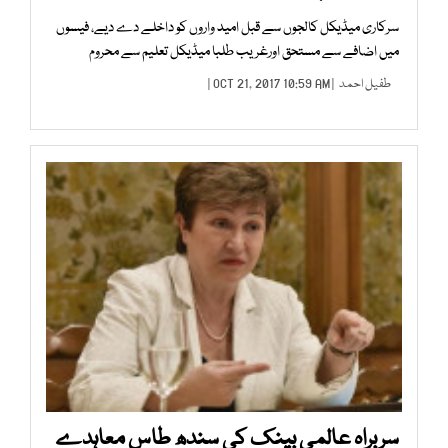
سرکاری میڈیکل کالجوں سے قبل امید واروں کو داخلے دے دیے، فیسوں
میں اضافے سے مستحق اورغریب طلبا میڈیکل تعلیم سے محروم
طفیل احمد
| OCT 21, 2017 10:59 AM |
سربراہ عالمی بینک کی سندھ طاس معاہدے