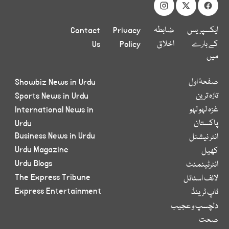
ایکسپریس
ضابطہ
Privacy
Contact
کے بارے
اخلاق
Policy
Us
میں
صفحۂ اول
Showbiz News in Urdu
تازہ ترین
Sports News in Urdu
غزہ لہو لہو
International News in
پاکستان
Urdu
Business News in Urdu
انٹر نیشنل
Urdu Magazine
کھیل
Urdu Blogs
انٹرٹینمنٹ
The Express Tribune
لائف اسٹائل
Express Entertainment
ٹاپ ٹرینڈ
دلچسپ و عجیب
صحت