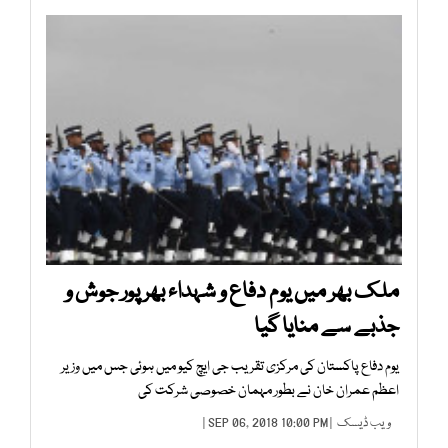
ملک بھر میں یوم دفاع و شہداء بھرپور جوش و
جذبے سے منایا گیا
یوم دفاع پاکستان کی مرکزی تقریب جی ایچ کیو میں ہوئی جس میں وزیر
اعظم عمران خان نے بطور مہمان خصوصی شرکت کی
ویب ڈیسک
| SEP 06, 2018 10:00 PM |