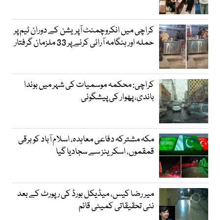
کراچی میں انکروچمنٹ آپریشن کے دوران ٹیم پر
حملہ اور ہنگامہ آرائی کرنے پر 33 ملزمان گرفتار
کراچی: محکمہ موسمیات کی شہر میں بوندا
باندی، پھوار کی پیشگوئی
مکہ مشترکہ دفاعی معاہدہ، اسلام آباد کو برقی
قمقموں، اسکرینز سے سجادیا گیا
میر رضا کیس، میڈیکل بورڈ کی رپورٹ کے بعد
نئی تحقیقاتی کمیٹی قائم