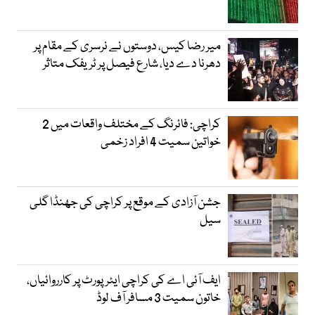
میر رضا کیس، دوستوں نے نرسری کے مقام پر
دھرنا دے دیا، شارع فیصل پر ٹریفک متاثر
کراچی: فائرنگ کے مختلف واقعات میں 2
خواتین سمیت 4 افراد زخمی
جشن آزادی کے موقع پر کراچی کی جھنڈا گلی
سیل
ایف آئی اے کی کراچی ایئرپورٹ پر کارروائیاں،
خاتون سمیت 3 مسافر آف لوڈ