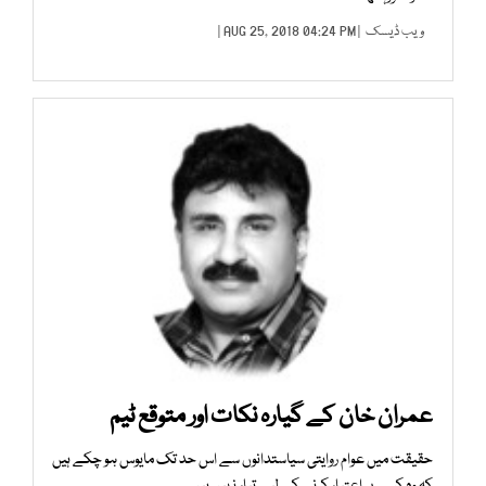
ویب ڈیسک
| AUG 25, 2018 04:24 PM |
عمران خان کے گیارہ نکات اور متوقع ٹیم
حقیقت میں عوام روایتی سیاستدانوں سے اس حد تک مایوس ہو چکے ہیں
کہ وہ کسی پر اعتبار کرنے کے لیے تیار نہیں ہیں۔