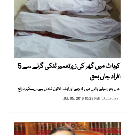
کوہاٹ میں گھر کی زیرتعمیر ٹنکی گرنے سے 5
افراد جاں بحق
جاں بحق ہونے والوں میں 4 بچے اور ایک خاتون شامل ہے، ریسکیو ذرائع
ویب ڈیسک
| JUL 05, 2019 10:29 PM |