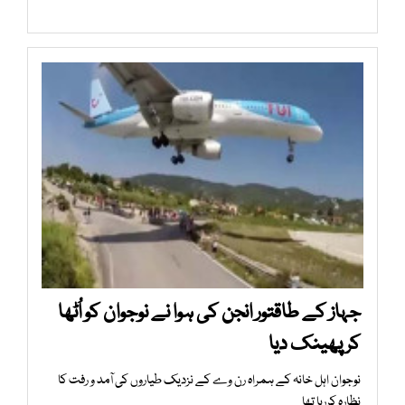
جہاز کے طاقتور انجن کی ہوا نے نوجوان کو اُٹھا
کر پھینک دیا
نوجوان اہل خانہ کے ہمراہ رن وے کے نزدیک طیاروں کی آمد و رفت کا
نظارہ کررہا تھا