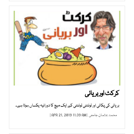
کرکٹ اور بریانی
بریانی کی پکائی اور ٹوئنٹی ٹوئنٹی کے ایک میچ کا دورانیہ یکساں ہوتا ہے۔
محمد عثمان جامعی
| APR 21, 2019 11:39 AM |