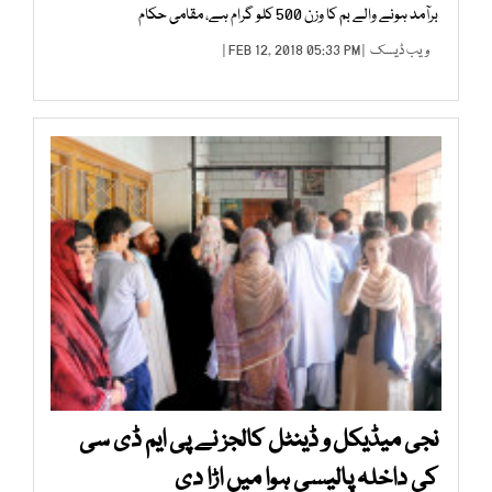
برآمد ہونے والے بم کا وزن 500 کلو گرام ہے، مقامی حکام
ویب ڈیسک
| FEB 12, 2018 05:33 PM |
نجی میڈیکل و ڈینٹل کالجز نے پی ایم ڈی سی
کی داخلہ پالیسی ہوا میں اڑا دی