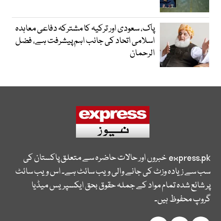
پاک، سعودی اور ترکیہ کا مشترکہ دفاعی معاہدہ
اسلامی اتحاد کی جانب اہم پیشرفت ہے، فضل
الرحمان
express.pk
خبروں اور حالات حاضرہ سے متعلق پاکستان کی
سب سے زیادہ وزٹ کی جانے والی ویب سائٹ ہے۔ اس ویب سائٹ
پر شائع شدہ تمام مواد کے جملہ حقوق بحق ایکسپریس میڈیا
گروپ محفوظ ہیں۔