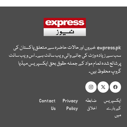
express.pk
خبروں اور حالات حاضرہ سے متعلق پاکستان کی
سب سے زیادہ وزٹ کی جانے والی ویب سائٹ ہے۔ اس ویب سائٹ
پر شائع شدہ تمام مواد کے جملہ حقوق بحق ایکسپریس میڈیا
گروپ محفوظ ہیں۔
ایکسپریس
ضابطہ
Privacy
Contact
کے بارے
اخلاق
Policy
Us
میں