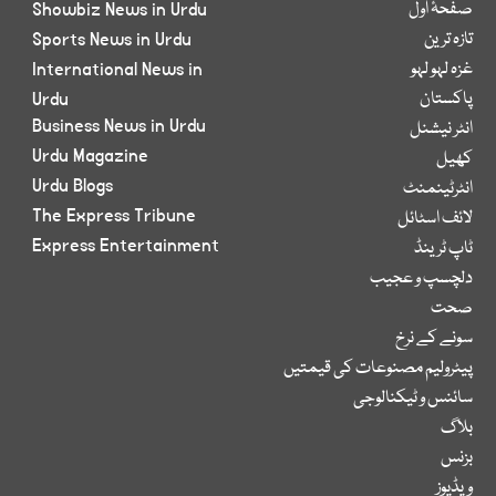
صفحۂ اول
Showbiz News in Urdu
تازہ ترین
Sports News in Urdu
غزہ لہو لہو
International News in
پاکستان
Urdu
Business News in Urdu
انٹر نیشنل
Urdu Magazine
کھیل
Urdu Blogs
انٹرٹینمنٹ
The Express Tribune
لائف اسٹائل
Express Entertainment
ٹاپ ٹرینڈ
دلچسپ و عجیب
صحت
سونے کے نرخ
پیٹرولیم مصنوعات کی قیمتیں
سائنس و ٹیکنالوجی
بلاگ
بزنس
ویڈیوز