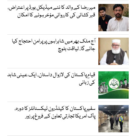
میر رضا کے والد کا نئے میڈیکل بورڈ پر اعتراض،
قبر کشائی کی کارروائی مؤخر ہونے کا امکان
آج ملک بھر میں شاہراہوں پر پرامن احتجاج کیا
جائے گا، لیاقت بلوچ
قیامِ پاکستان کی لازوال داستان، ایک عینی شاہد
کی زبانی
سفیرِ پاکستان کا کیلڈرون ٹیکسٹائلز کا دورہ،
پاک امریکا تجارتی تعاون کے فروغ پر زور