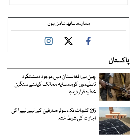
ہمارے ساتھ شامل ہوں
پاکستان
چین نے افغانستان میں موجود دہشتگرد
تنظیموں کو ہمسایہ ممالک کیلئے سنگین
خطرہ قرار دیدیا
25 کلوواٹ تک سولر صارفین کے لیے نیپرا کی
اجازت کی شرط ختم