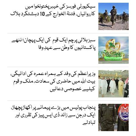
سیکیورٹی فورسز کی خیبر پختونخوا میں
کارروائیاں، فتنۃ الخوارج کے 10 دہشتگرد ہلاک
سبز ہلالی پرچم ایک قوم کی ایک پہچان؛ ننھے
پاکستانیوں کا وطن سے عہدِ وفا
وزیراعظم کی وفد کے ہمراہ عمرہ کی ادائیگی،
بیت اللہ میں حاضری کی سعادت، ملک و قوم
کیلیے خصوصی دعائیں
پنجاب پولیس میں بڑے پیمانے پر اکھاڑ پچھاڑ،
ایک درجن سے زائد ڈی ایس پیز کی تقرری اور
تبادلے