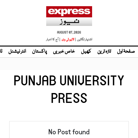
AUGUST 07, 2026
اشتہار لگائیں |
لائیو ٹی وی
| آج کا اخبار
صفحۂ اول
تازہ ترین
کھیل
خاص خبریں
پاکستان
انٹر نیشنل
ٹا
PUNJAB UNIVERSITY
PRESS
No Post found