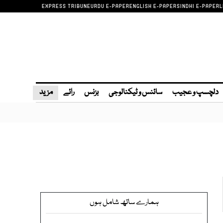
EXPRESS TRIBUNE
URDU E-PAPER
ENGLISH E-PAPER
SINDHI E-PAPER
L
دلچسپ و عجیب
سائنس و ٹیکنالوجی
بزنس
رائے
مزید
ہمارے ساتھ شامل ہوں