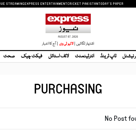
IVE STREAMING
EXPRESS ENTERTAINMENT
CRICKET PAKISTAN
TODAY'S PAPER
AUGUST 07, 2026
اشتہار لگائیں |
| آج کا اخبار
ر نیشنل
ٹاپ ٹرینڈ
انٹرٹینمنٹ
لائف اسٹائل
فیکٹ چیک
صحت
PURCHASING
No Post fo