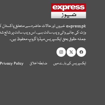
express.pk
خبروں اور حالات حاضرہ سے متعلق پاکستان 
وزٹ کی جانے والی ویب سائٹ ہے۔ اس ویب سائٹ پر شائع شدہ
جملہ حقوق بحق ایکسپریس میڈیا گروپ محفوظ ہیں۔
ایکسپریس کے بارے میں
ضابطہ اخلاق
Privacy Policy