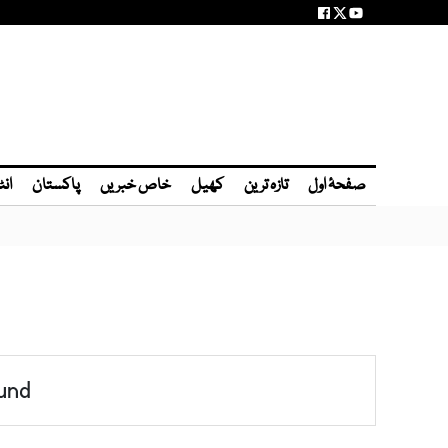
صفحۂ اول
تازہ ترین
کھیل
خاص خبریں
پاکستان
انٹ
und