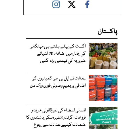
پاکستان
اگست کے پہلے ہفتے ہی مہنگائی
کی رفتار میں اضافہ، 20 اشیائے
ضروریہ کی قیمتیں بڑھ گئیں
عدالت نے ایل پی جی کمپنیوں کی
اضافی پریمیم وصولی فوری روک دی
انسانی اعضاء کی غیرقانونی خرید و
فروخت؛ گرفتار 3غیر ملکی باشندوں کا
ضمانت کیلیے عدالت سے رجوع