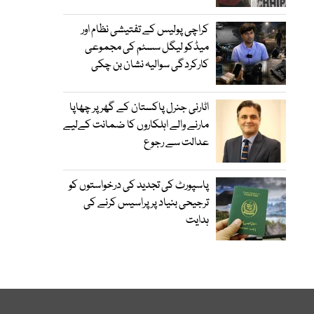
کراچی پولیس کے تفتیشی نظام اور
میڈکو لیگل سسٹم کی مجموعی
کارکردگی سوالیہ نشان بن چکی
اٹارنی جنرل پاکستان کے گھر پر چھاپا
مارنے والے اہلکاروں کا ضمانت کےلیے
عدالت سے رجوع
پاسپورٹ کی تجدید کی درخواستوں کو
ترجیحی بنیاد پر پراسیس کرنے کی
ہدایت