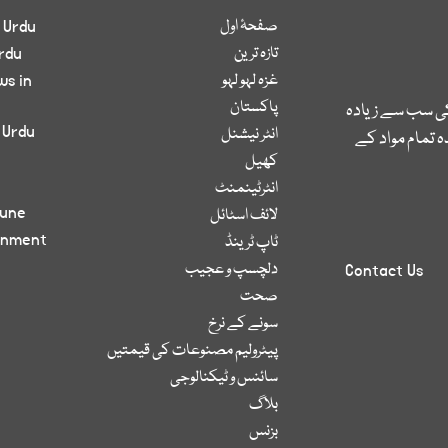
صفحۂ اول
 Urdu
تازہ ترین
rdu
غزہ لہو لہو
ws in
پاکستان
کی سب سے زیادہ
 Urdu
انٹر نیشنل
 تمام مواد کے
کھیل
انٹرٹینمنٹ
bune
لائف اسٹائل
inment
ٹاپ ٹرینڈ
دلچسپ و عجیب
Contact Us
صحت
سونے کے نرخ
پیٹرولیم مصنوعات کی قیمتیں
سائنس و ٹیکنالوجی
بلاگ
بزنس