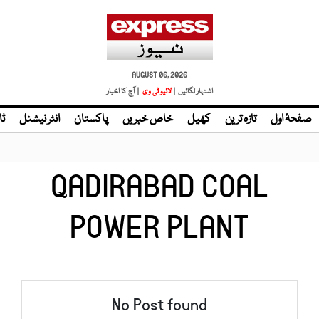
AUGUST 06, 2026
اشتہار لگائیں |
لائیو ٹی وی
| آج کا اخبار
صفحۂ اول
تازہ ترین
کھیل
خاص خبریں
پاکستان
انٹر نیشنل
ٹا
QADIRABAD COAL
POWER PLANT
No Post found