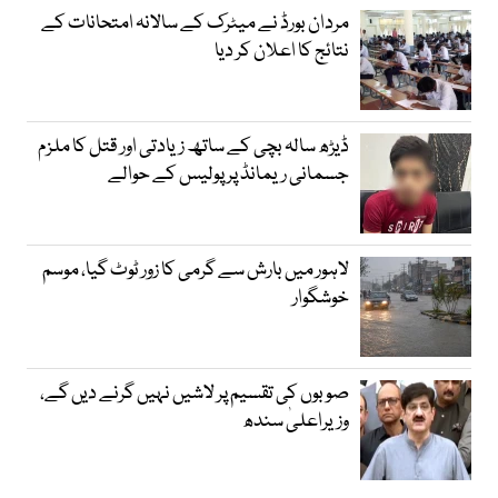
مردان بورڈ نے میٹرک کے سالانہ امتحانات کے
نتائج کا اعلان کر دیا
ڈیڑھ سالہ بچی کے ساتھ زیادتی اور قتل کا ملزم
جسمانی ریمانڈ پر پولیس کے حوالے
لاہور میں بارش سے گرمی کا زور ٹوٹ گیا، موسم
خوشگوار
صوبوں کی تقسیم پر لاشیں نہیں گرنے دیں گے،
وزیراعلیٰ سندھ