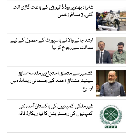
شاہراہ بھٹو پر روڈ ڈائیورژن کے باعث گاڑی الٹ
گئی، 3مسافر زخمی
ارشد چائے والا نے پاسپورٹ کے حصول کے لیے
عدالت سے رجوع کر لیا
کشمیر سے متعلق احتجاج پر مقدمہ؛ سابق
سینیٹر مشتاق احمد کے جسمانی ریمانڈ میں
توسیع
غیر ملکی کمپنیوں کی پاکستان آمد، نئی
کمپنیوں کی رجسٹریشن کا نیا ریکارڈ قائم