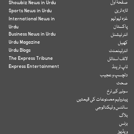
صفحۂ اول
Showbiz News in Urdu
تازہ ترین
Sports News in Urdu
غزہ لہو لہو
International News in
پاکستان
Urdu
Business News in Urdu
انٹر نیشنل
Urdu Magazine
کھیل
Urdu Blogs
انٹرٹینمنٹ
The Express Tribune
لائف اسٹائل
Express Entertainment
ٹاپ ٹرینڈ
دلچسپ و عجیب
صحت
سونے کے نرخ
پیٹرولیم مصنوعات کی قیمتیں
سائنس و ٹیکنالوجی
بلاگ
بزنس
ویڈیوز