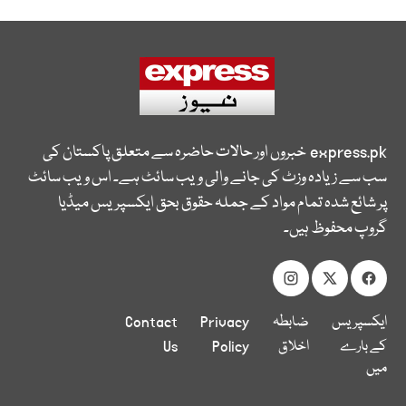
express.pk
خبروں اور حالات حاضرہ سے متعلق پاکستان کی
سب سے زیادہ وزٹ کی جانے والی ویب سائٹ ہے۔ اس ویب سائٹ
پر شائع شدہ تمام مواد کے جملہ حقوق بحق ایکسپریس میڈیا
گروپ محفوظ ہیں۔
ایکسپریس
ضابطہ
Privacy
Contact
کے بارے
اخلاق
Policy
Us
میں