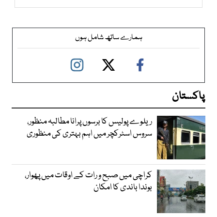
ہمارے ساتھ شامل ہوں
پاکستان
ریلوے پولیس کا برسوں پرانا مطالبہ منظور،
سروس اسٹرکچر میں اہم بہتری کی منظوری
کراچی میں صبح و رات کے اوقات میں پھوار،
بوندا باندی کا امکان