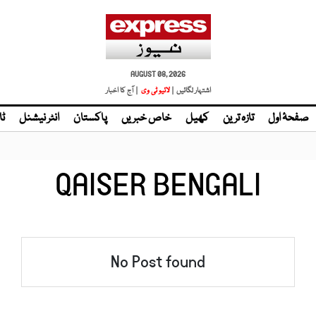
AUGUST 08, 2026
اشتہار لگائیں |
لائیو ٹی وی
| آج کا اخبار
صفحۂ اول
تازہ ترین
کھیل
خاص خبریں
پاکستان
انٹر نیشنل
ٹا
QAISER BENGALI
No Post found