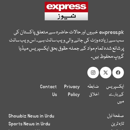
express.pk
خبروں اور حالات حاضرہ سے متعلق پاکستان کی
سب سے زیادہ وزٹ کی جانے والی ویب سائٹ ہے۔ اس ویب سائٹ
پر شائع شدہ تمام مواد کے جملہ حقوق بحق ایکسپریس میڈیا
گروپ محفوظ ہیں۔
ایکسپریس
ضابطہ
Privacy
Contact
کے بارے
اخلاق
Policy
Us
میں
صفحۂ اول
Showbiz News in Urdu
تازہ ترین
Sports News in Urdu