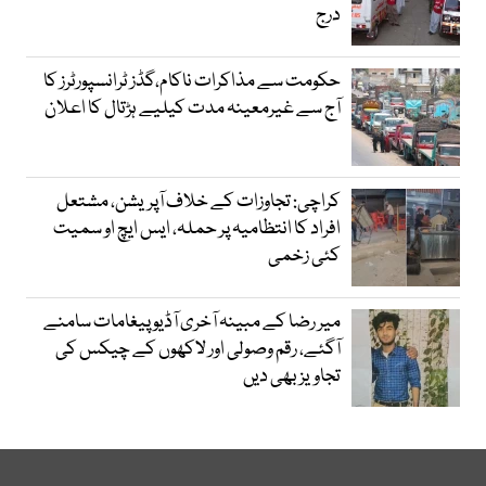
درج
حکومت سے مذاکرات ناکام،گڈز ٹرانسپورٹرز کا
آج سے غیرمعینہ مدت کیلیے ہڑتال کا اعلان
کراچی: تجاوزات کے خلاف آپریشن، مشتعل
افراد کا انتظامیہ پر حملہ، ایس ایچ او سمیت
کئی زخمی
میر رضا کے مبینہ آخری آڈیو پیغامات سامنے
آگئے، رقم وصولی اور لاکھوں کے چیکس کی
تجاویز بھی دیں