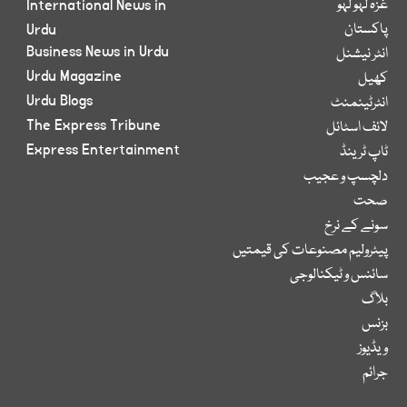
غزہ لہو لہو
International News in
پاکستان
Urdu
Business News in Urdu
انٹر نیشنل
Urdu Magazine
کھیل
Urdu Blogs
انٹرٹینمنٹ
The Express Tribune
لائف اسٹائل
Express Entertainment
ٹاپ ٹرینڈ
دلچسپ و عجیب
صحت
سونے کے نرخ
پیٹرولیم مصنوعات کی قیمتیں
سائنس و ٹیکنالوجی
بلاگ
بزنس
ویڈیوز
جرائم