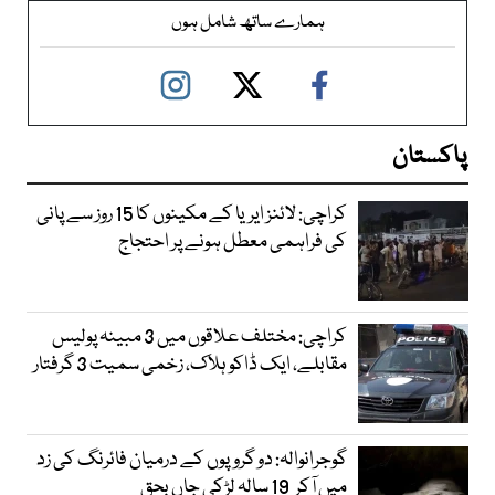
ہمارے ساتھ شامل ہوں
پاکستان
کراچی: لائنز ایریا کے مکینوں کا 15 روز سے پانی
کی فراہمی معطل ہونے پر احتجاج
کراچی: مختلف علاقوں میں 3 مبینہ پولیس
مقابلے، ایک ڈاکو ہلاک، زخمی سمیت 3 گرفتار
گوجرانوالہ: دو گروپوں کے درمیان فائرنگ کی زد
میں آکر 19 سالہ لڑکی جاں بحق