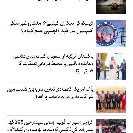
فیسکو کی نجکاری کیلیے 12ملکی و غیر ملکی
کمپنیوں نے اظہارِ دلچسپی جمع کروا دیا
پاکستان، ترکیہ اور سعودی کے درمیان دفاعی
معاہدہ دہائیوں پر محیط تاریخی تعلقات کا
قدرتی ارتقا
پاک امریکا اقتصادی تعاون، سویا بین شعبے میں
شراکت داری مزید بڑھانے پر اتفاق
کراچی: سہراب گوٹھ ایدھی سینٹر میں 65لاکھ
سے زائد کی ڈکیتی کا مقدمہ 4 ملزمان کیخلاف