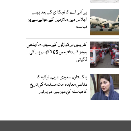
پی آئی اے کا نجکاری کے بعد پہلے
اجلاس میں ملازمین کے حوالے سے بڑا
فیصلہ
’غریبوں اور لاوارثوں کے سہارے‘ ایدھی
ہومز کے دفتر میں 65 لاکھ روپے کی
ڈکیتی
پاکستان، سعودی عرب، ترکیہ کا
دفاعی معاہدہ امت مسلمہ کی تاریخ
کا فیصلہ کن موڑ ہے، مریم نواز