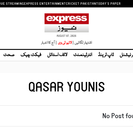
IVE STREAMING
EXPRESS ENTERTAINMENT
CRICKET PAKISTAN
TODAY'S PAPER
AUGUST 07, 2026
اشتہار لگائیں |
| آج کا اخبار
ر نیشنل
ٹاپ ٹرینڈ
انٹرٹینمنٹ
لائف اسٹائل
فیکٹ چیک
صحت
QASAR YOUNIS
No Post fo