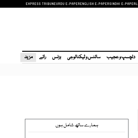
EXPRESS TRIBUNE
URDU E-PAPER
ENGLISH E-PAPER
SINDHI E-PAPER
L
دلچسپ و عجیب
سائنس و ٹیکنالوجی
بزنس
رائے
مزید
ہمارے ساتھ شامل ہوں