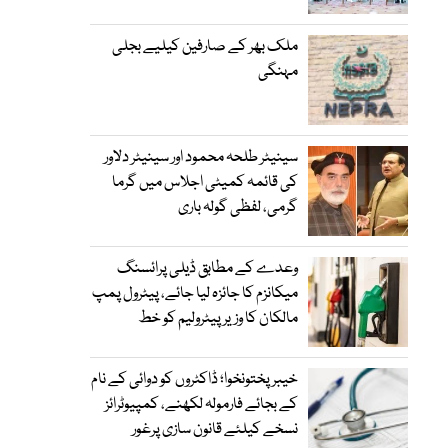
ملک بھر کے صارفین کیلیے بجلی
مہنگی
سینیٹر طلحہ محمود اور سینیٹر دلاور
کی قائمہ کمیٹی اجلاس میں گرما
گرمی، لفظی گولہ باری
وعدے کے مطابق ڈیلی پرائسنگ
میکانزم کا جائزہ لیا جائے، پیٹرول پمپ
مالکان کا وزیرپیٹرولیم کو خط
خیبرپختونخوا؛ ڈاکٹروں کو دوائی کے نام
کے بجائے فارمولہ لکھنے، کمپیوٹرائز
نسخے کیلئے قانون سازی پرغور