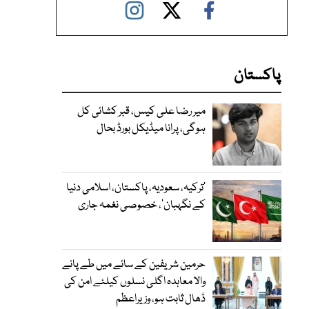
پاکستان
میر رضا علی کیس، قبر کشائی کل
ہوگی، پرانا میڈیکل بورڈ بحال
‘ترکیہ، سعودیہ، پاکستان، اسلامی دنیا
کے نگہبان’، خصوصی نغمہ جاری
حرمین شریفین کے سائے میں طے پانے
والا معاہدہ اگلی نسلوں کیلئے امن کی
ڈھال ثابت ہو، وزیراعظم