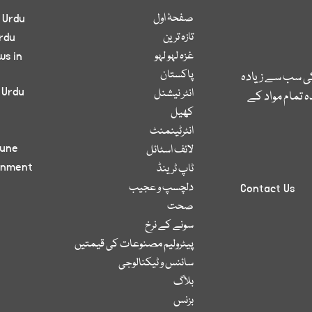
صفحۂ اول
 Urdu
تازہ ترین
rdu
غزہ لہو لہو
ws in
پاکستان
کی سب سے زیادہ
 Urdu
انٹر نیشنل
 تمام مواد کے
کھیل
انٹرٹینمنٹ
bune
لائف اسٹائل
inment
ٹاپ ٹرینڈ
دلچسپ و عجیب
Contact Us
صحت
سونے کے نرخ
پیٹرولیم مصنوعات کی قیمتیں
سائنس و ٹیکنالوجی
بلاگ
بزنس