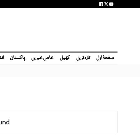
صفحۂ اول
تازہ ترین
کھیل
خاص خبریں
پاکستان
انٹ
und