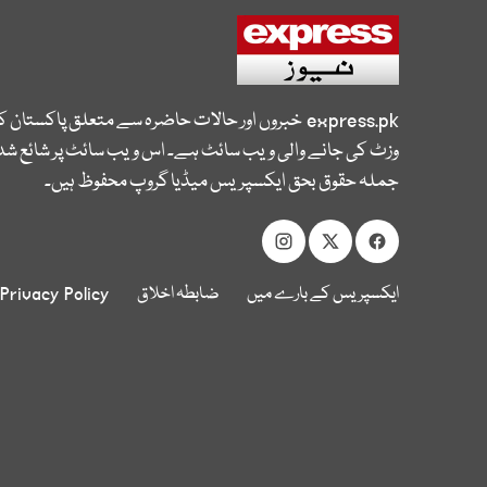
express.pk
خبروں اور حالات حاضرہ سے متعلق پاکستان 
وزٹ کی جانے والی ویب سائٹ ہے۔ اس ویب سائٹ پر شائع شدہ
جملہ حقوق بحق ایکسپریس میڈیا گروپ محفوظ ہیں۔
ایکسپریس کے بارے میں
ضابطہ اخلاق
Privacy Policy