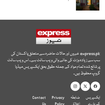
express.pk
خبروں اور حالات حاضرہ سے متعلق پاکستان کی
سب سے زیادہ وزٹ کی جانے والی ویب سائٹ ہے۔ اس ویب سائٹ
پر شائع شدہ تمام مواد کے جملہ حقوق بحق ایکسپریس میڈیا
گروپ محفوظ ہیں۔
ایکسپریس
ضابطہ
Privacy
Contact
کے بارے
اخلاق
Policy
Us