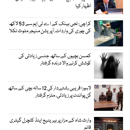
اظہار کیا
کراچی: نجی بینک کے اے ٹی ایم سے 53 لاکھ
کی چوری کی واردات، آپریشن منیجر ملوث نکلا
کمسن بچیوں کے ساتھ جنسی زیادتی کی
کوشش کرنے والا درندہ گرفتار
لاہور؛ قریبی رشتےدار کی 12 سالہ بچی کے ساتھ
گن پوائنٹ پر زیادتی، ملزم گرفتار
وارث شاہ کے مزار پر ہیریٹیج اینڈ کلچرل گیلری
قائم