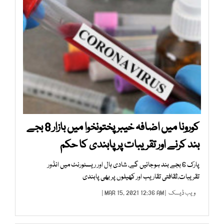
کورونا میں اضافہ خیبر پختونخوا میں بازار 8 بجے
بند کرنے اور تقریبات پر پابندی کا حکم
پارک 6 بجے بند ہوجائیں گے، شادی ہال اور ریسٹورنٹ میں انڈور
تقریبات،ثقافتی تقاریب اور کھیلوں پر بھی پابندی
ویب ڈیسک
| MAR 15, 2021 12:36 AM |