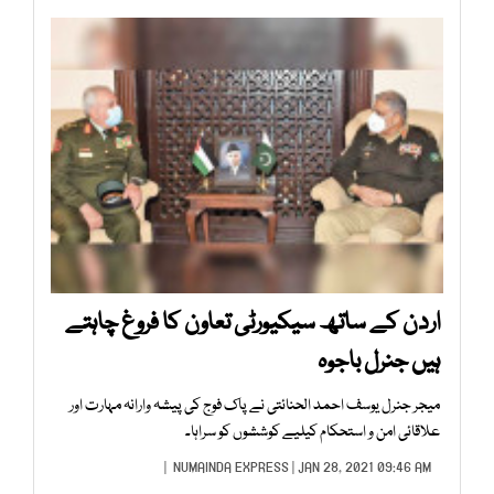
اردن کے ساتھ سیکیورٹی تعاون کا فروغ چاہتے
ہیں جنرل باجوہ
میجر جنرل یوسف احمد الحنائتی نے پاک فوج کی پیشہ وارانہ مہارت اور
علاقائی امن و استحکام کیلیے کوششوں کو سراہا۔
NUMAINDA EXPRESS
| JAN 28, 2021 09:46 AM |