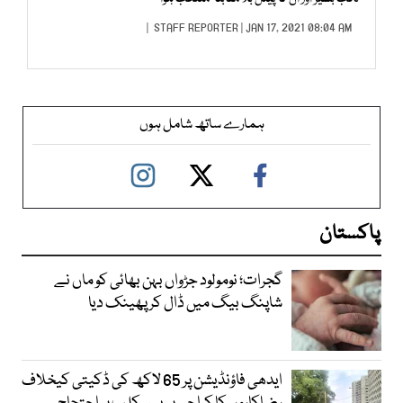
STAFF REPORTER
| JAN 17, 2021 08:04 AM |
ہمارے ساتھ شامل ہوں
پاکستان
گجرات؛ نومولود جڑواں بہن بھائی کو ماں نے
شاپنگ بیگ میں ڈال کر پھینک دیا
ایدھی فاؤنڈیشن پر 65 لاکھ کی ڈکیتی کیخلاف