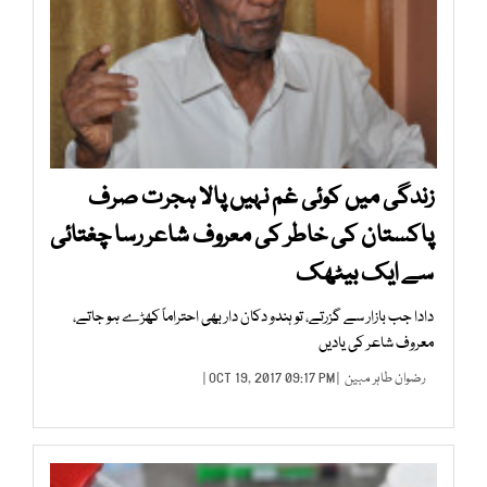
زندگی میں کوئی غم نہیں پالا ہجرت صرف
پاکستان کی خاطر کی معروف شاعر رسا چغتائی
سے ایک بیٹھک
دادا جب بازار سے گزرتے، تو ہندو دکان دار بھی احتراماً کھڑے ہو جاتے،
معروف شاعر کی یادیں
رضوان طاہر مبین
| OCT 19, 2017 09:17 PM |