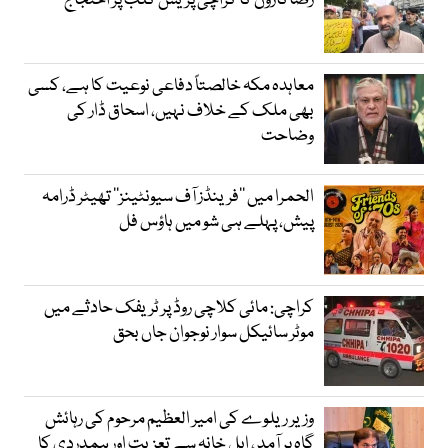
رضاکاروں کا کراچی پریس کلب پر احتجاج
معاہدہ مکہ خالصتاً دفاعی نوعیت کا ہے، کسی
بھی ملک کے خلاف نہیں، اسحاق ڈار کی
وضاحت
الحمرا میں ’’فرینڈز آف سیونٹینز‘‘ تھیٹر ڈرامہ
پیش، پہلے ہی شو میں ہاؤس فل
کراچی: مائی کلاچی روڈ پر ٹریفک حادثے میں
موٹر سائیکل سوار نوجوان جاں بحق
وزیر ریلوے کی امیر العظیم مرحوم کی رہائش
گاہ پر آمد ، اہلِ خانہ سے تعزیت اور ہمدردی کا