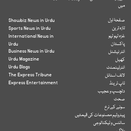
میں
صفحۂ اول
Showbiz News in Urdu
تازہ ترین
Sports News in Urdu
غزہ لہو لہو
International News in
پاکستان
Urdu
Business News in Urdu
انٹر نیشنل
Urdu Magazine
کھیل
Urdu Blogs
انٹرٹینمنٹ
The Express Tribune
لائف اسٹائل
Express Entertainment
ٹاپ ٹرینڈ
دلچسپ و عجیب
صحت
سونے کے نرخ
پیٹرولیم مصنوعات کی قیمتیں
سائنس و ٹیکنالوجی