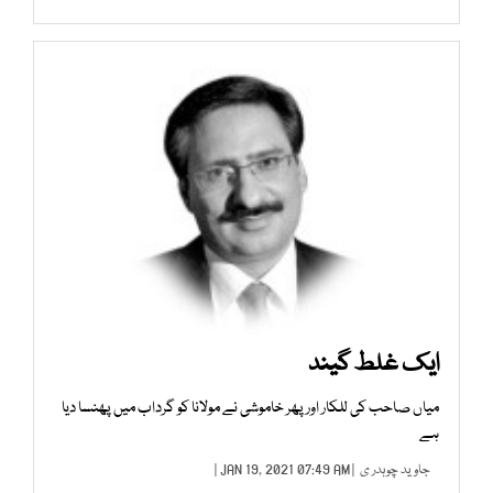
ایک غلط گیند
میاں صاحب کی للکار اور پھر خاموشی نے مولانا کو گرداب میں پھنسا دیا
ہے
جاوید چوہدر ی
| JAN 19, 2021 07:49 AM |