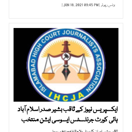
بزنس رپورٹر
| JAN 18, 2021 09:45 PM |
ایکسپریس نیوز کے ثاقب بشیر صدر اسلام آباد
ہائی کورٹ جرنلسٹس ایسوسی ایشن منتخب
ثاقب بشیر اور ان کا پینل بلا مقابلہ منتخب ہوا