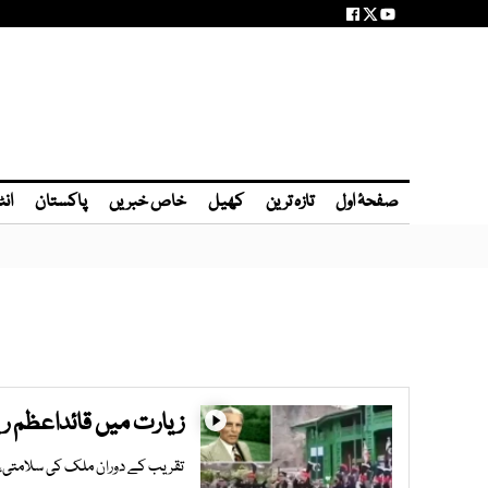
صفحۂ اول
تازہ ترین
کھیل
خاص خبریں
پاکستان
انٹ
زیارت میں قائداعظم ریزی
تقریب کے دوران ملک کی سلامتی، اس