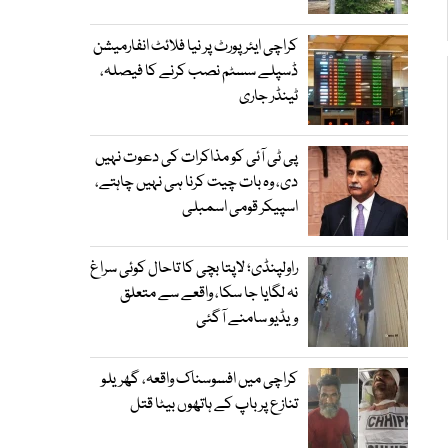
کراچی ایئرپورٹ پر نیا فلائٹ انفارمیشن
ڈسپلے سسٹم نصب کرنے کا فیصلہ،
ٹینڈر جاری
پی ٹی آئی کو مذاکرات کی دعوت نہیں
دی، وہ بات چیت کرنا ہی نہیں چاہتے،
اسپیکر قومی اسمبلی
راولپنڈی؛ لاپتا بچی کا تاحال کوئی سراغ
نہ لگایا جا سکا، واقعے سے متعلق
ویڈیو سامنے آگئی
کراچی میں افسوسناک واقعہ، گھریلو
تنازع پر باپ کے ہاتھوں بیٹا قتل