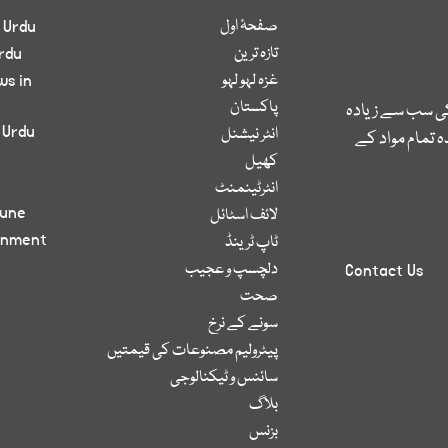
صفحۂ اول
 Urdu
تازہ ترین
rdu
غزہ لہو لہو
ws in
پاکستان
کی سب سے زیادہ
 Urdu
انٹر نیشنل
 تمام مواد کے
کھیل
انٹرٹینمنٹ
bune
لائف اسٹائل
inment
ٹاپ ٹرینڈ
دلچسپ و عجیب
Contact Us
صحت
سونے کے نرخ
پیٹرولیم مصنوعات کی قیمتیں
سائنس و ٹیکنالوجی
بلاگ
بزنس