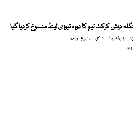
لہ دیش کرکٹ ٹیم کا دورہ نیوزی لینڈ منسوخ کردیا گیا
ن تیسرا اورآخری ٹیسٹ کل سے شروع ہونا تھا