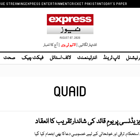
IVE STREAMING
EXPRESS ENTERTAINMENT
CRICKET PAKISTAN
TODAY'S PAPER
AUGUST 07, 2026
اشتہار لگائیں |
| آج کا اخبار
ر نیشنل
ٹاپ ٹرینڈ
انٹرٹینمنٹ
لائف اسٹائل
فیکٹ چیک
صحت
QUAID
ڈنسی پر یومِ قائد کی شاندار تقریب کا انعقاد
تحکام، ترقی اور خوشحالی کے لیے خصوصی دعاکا بھی اہتمام کیا گیا