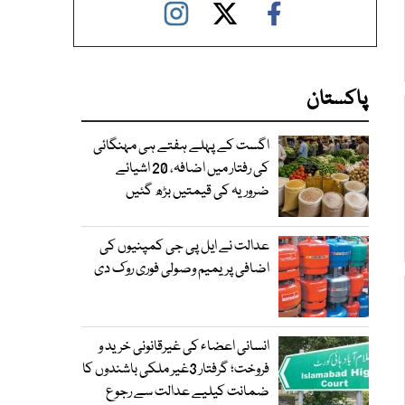
پاکستان
اگست کے پہلے ہفتے ہی مہنگائی
کی رفتار میں اضافہ، 20 اشیائے
ضروریہ کی قیمتیں بڑھ گئیں
عدالت نے ایل پی جی کمپنیوں کی
اضافی پریمیم وصولی فوری روک دی
انسانی اعضاء کی غیرقانونی خرید و
فروخت؛ گرفتار 3غیر ملکی باشندوں کا
ضمانت کیلیے عدالت سے رجوع