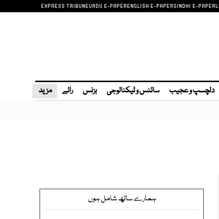
EXPRESS TRIBUNE
URDU E-PAPER
ENGLISH E-PAPER
SINDHI E-PAPER
L
دلچسپ و عجیب
سائنس و ٹیکنالوجی
بزنس
رائے
مزید
ہمارے ساتھ شامل ہوں