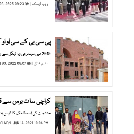
ویب ڈیسک
| DEC 26, 2025 09:23 AM |
پی سی بی کے سی او او کی
2019 میں سینئرجی ایم لیگل سے چیف آپریٹنگ آفیسربننے پرتنخواہ میں یکمشت8لاکھ25ہزار روپے کا اضافہ
سلیم خالق
| JAN 09, 2022 08:07 AM |
کراچی سات برس سے قید 75 سالہ خاتون الزام ثابت نہ ہونے
منشیات کی اسمگلنگ کا کیس بنایا گی
SALMAN
| JAN 14, 2021 10:04 PM |