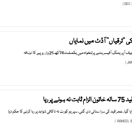
 ’’ترقیاں‘‘ آڈٹ میں نمایاں
 پر رہا
ا، عمر قید کی سزا سنائی دی گئی، سپریم کورٹ نہ ناکافی شواہد پر رہا کرنے کا حکم دیا
RAHEEL 