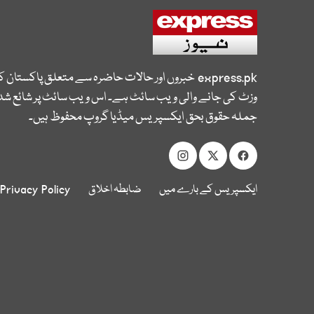
express.pk
خبروں اور حالات حاضرہ سے متعلق پاکستان 
وزٹ کی جانے والی ویب سائٹ ہے۔ اس ویب سائٹ پر شائع شدہ
جملہ حقوق بحق ایکسپریس میڈیا گروپ محفوظ ہیں۔
ایکسپریس کے بارے میں
ضابطہ اخلاق
Privacy Policy